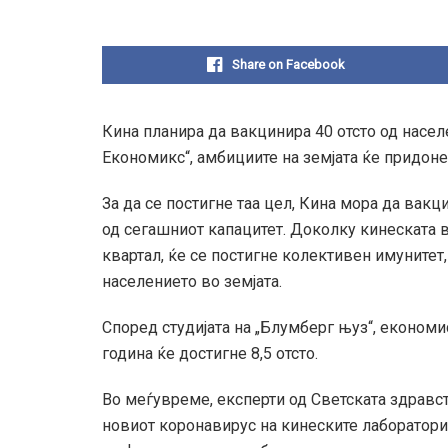
Share on Facebook
Кина планира да вакцинира 40 отсто од насел
Економикс“, амбициите на земјата ќе придонес
За да се постигне таа цел, Кина мора да вакц
од сегашниот капацитет. Доколку кинеската в
квартал, ќе се постигне колективен имунитет,
населението во земјата.
Според студијата на „Блумберг њуз“, економи
година ќе достигне 8,5 отсто.
Во меѓувреме, експерти од Светската здравс
новиот коронавирус на кинеските лаборатори