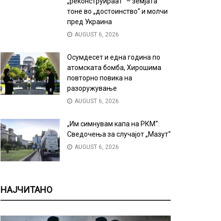
„реконструираат“ – земјата
тоне во „достоинство“ и молчи
пред Украина
AUGUST 6, 2026
Осумдесет и една година по
атомската бомба, Хирошима
повторно повика на
разоружување
AUGUST 6, 2026
„Им симнувам капа на РКМ“:
Сведочења за случајот „Мазут“
AUGUST 6, 2026
НАЈЧИТАНО