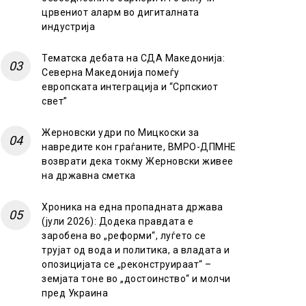
црвениот аларм во дигиталната
индустрија
Тематска дебата на СДА Македонија:
Северна Македонија помеѓу
европската интеграција и “Српскиот
свет”
Жерновски удри по Мицкоски за
навредите кон граѓаните, ВМРО-ДПМНЕ
возврати дека токму Жерновски живее
на државна сметка
Хроника на една пропадната држава
(јули 2026): Додека правдата е
заробена во „реформи“, луѓето се
трујат од вода и политика, а владата и
опозицијата се „реконструираат“ –
земјата тоне во „достоинство“ и молчи
пред Украина