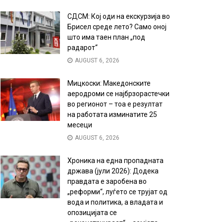
СДСМ: Кој оди на екскурзија во
Брисел среде лето? Само оној
што има таен план „под
радарот“
AUGUST 6, 2026
Мицкоски: Македонските
аеродроми се најбрзорастечки
во регионот – тоа е резултат
на работата изминатите 25
месеци
AUGUST 6, 2026
Хроника на една пропадната
држава (јули 2026): Додека
правдата е заробена во
„реформи“, луѓето се трујат од
вода и политика, а владата и
опозицијата се