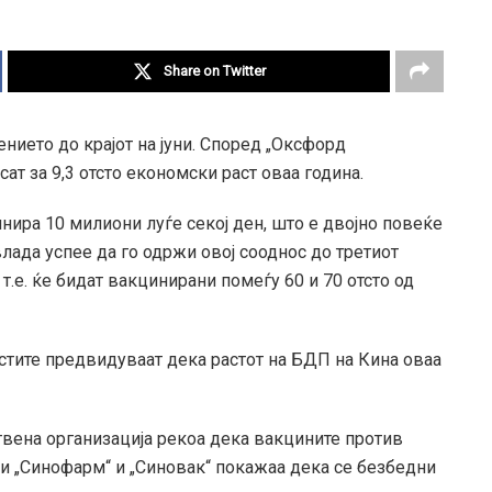
Share on Twitter
ението до крајот на јуни. Според „Оксфорд
ат за 9,3 отсто економски раст оваа година.
инира 10 милиони луѓе секој ден, што е двојно повеќе
лада успее да го одржи овој сооднос до третиот
 т.е. ќе бидат вакцинирани помеѓу 60 и 70 отсто од
стите предвидуваат дека растот на БДП на Кина оваа
твена организација рекоа дека вакцините против
и „Синофарм“ и „Синовак“ покажаа дека се безбедни