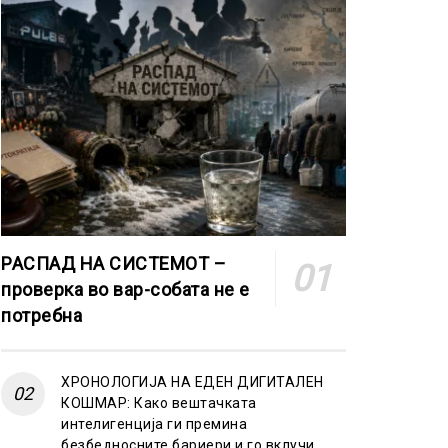
РАСПАД НА СИСТЕМОТ –
проверка во вар-собата не е
потребна
ХРОНОЛОГИЈА НА ЕДЕН ДИГИТАЛЕН
КОШМАР: Како вештачката
интелигенција ги премина
безбедносните бариери и го вклучи