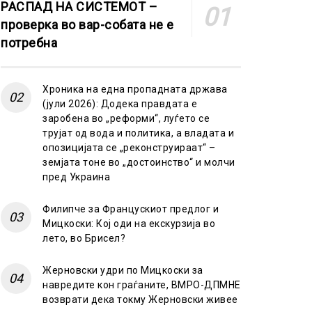
РАСПАД НА СИСТЕМОТ –
проверка во вар-собата не е
потребна
Хроника на една пропадната држава
(јули 2026): Додека правдата е
заробена во „реформи“, луѓето се
трујат од вода и политика, а владата и
опозицијата се „реконструираат“ –
земјата тоне во „достоинство“ и молчи
пред Украина
Филипче за Францускиот предлог и
Мицкоски: Кој оди на екскурзија во
лето, во Брисел?
Жерновски удри по Мицкоски за
навредите кон граѓаните, ВМРО-ДПМНЕ
возврати дека токму Жерновски живее