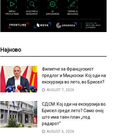
Најново
Филипче за Францускиот
предлог и Мицкоски: Кој оди на
екскурзија во лето, во Брисел?
AUGUST 7, 2026
СДСМ: Кој оди на екскурзија во
Брисел среде лето? Само оној
што има таен план „под
радарот“
AUGUST 6, 2026