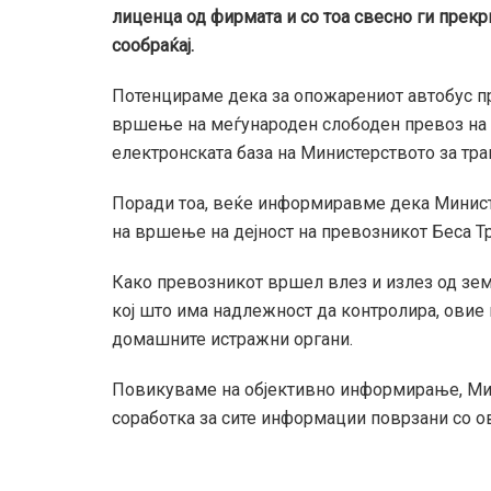
лиценца од фирмата и со тоа свесно ги прекр
сообраќај.
Потенцираме дека за опожарениот автобус п
вршење на меѓународен слободен превоз на п
електронската база на Министерството за тра
Поради тоа, веќе информиравме дека Министе
на вршење на дејност на превозникот Беса Т
Како превозникот вршел влез и излез од земј
кој што има надлежност да контролира, овие
домашните истражни органи.
Повикуваме на објективно информирање, Мини
соработка за сите информации поврзани со ов