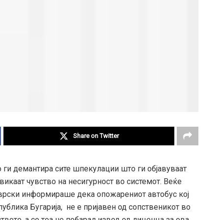
Share on Twitter
о ги демантира сите шпекулации што ги објавуваат
викаат чувство на несигурност во системот. Веќе
 врски информираше дека опожарениот автобус кој
ублика Бугарија, не е пријавен од сопственикот во
вото, а со тоа не побарал извод од лиценца за ова