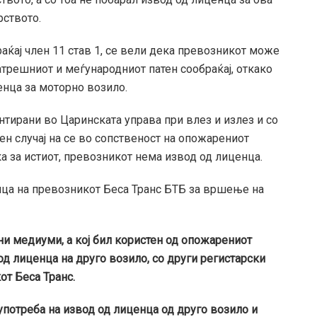
рството.
раќај член 11 став 1, се вели дека превозникот може
трешниот и меѓународниот патен сообраќај, откако
енца за моторно возило.
тирани во Царинската управа при влез и излез и со
ен случај на се во сопственост на опожарениот
а за истиот, превозникот нема извод од лиценца.
ценца на превозникот Беса Транс БТБ за вршење на
ни медиуми, а кој бил користен од опожарениот
 од лиценца на друго возило, со други регистарски
от Беса Транс.
потреба на извод од лиценца од друго возило и