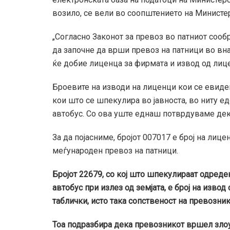
возило, се вели во соопштението на Министе
„Согласно Законот за превоз во патниот сооб
да започне да врши превоз на патници во вна
ќе добие лиценца за фирмата и извод од лиц
Броевите на изводи на лиценци кои се евиден
кои што се шпекулира во јавноста, во ниту ед
автобус. Со ова уште еднаш потврдуваме дек
За да појасниме, бројот 007017 е број на ли
меѓународен превоз на патници.
Бројот 22679, со кој што шпекулираат одреде
автобус при излез од земјата, е број на извод
таблички, исто така сопственост на превозник
Тоа подразбира дека превозникот вршел злоу