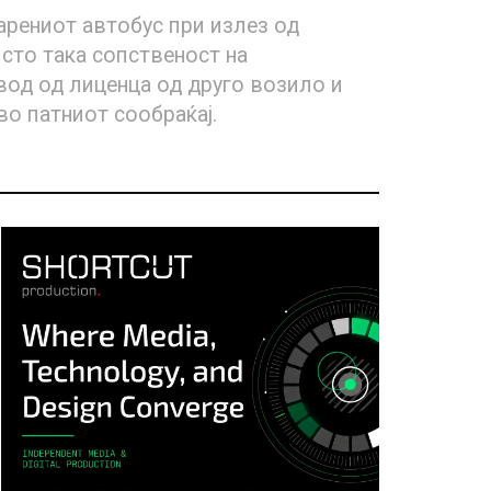
арениот автобус при излез од
исто така сопственост на
вод од лиценца од друго возило и
во патниот сообраќај.