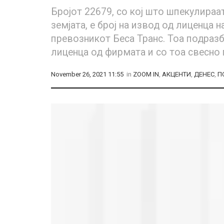
Бројот 22679, со кој што шпекулираа
земјата, е број на извод од лиценца 
превозникот Беса Транс. Тоа подраз
лиценца од фирмата и со тоа свесно 
November 26, 2021 11:55
in
ZOOM IN
,
АКЦЕНТИ
,
ДЕНЕС
,
П