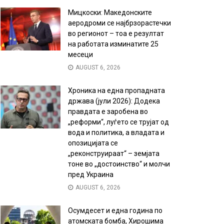
Мицкоски: Македонските
аеродроми се најбрзорастечки
во регионот – тоа е резултат
на работата изминатите 25
месеци
AUGUST 6, 2026
Хроника на една пропадната
држава (јули 2026): Додека
правдата е заробена во
„реформи“, луѓето се трујат од
вода и политика, а владата и
опозицијата се
„реконструираат“ – земјата
тоне во „достоинство“ и молчи
пред Украина
AUGUST 6, 2026
Осумдесет и една година по
атомската бомба, Хирошима