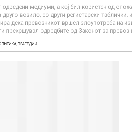
т одредени медиуми, а кој бил користен од опож
на друго возило, со други регистарски таблички, 
бира дека превозникот вршел злоупотреба на из
ги прекршувал одредбите од Законот за превоз 
ОЛИТИКА
,
ТРАГЕДИИ