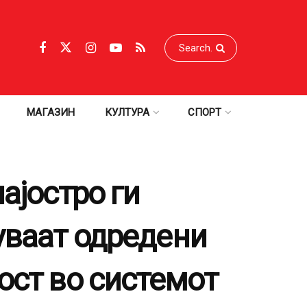
МАГАЗИН
КУЛТУРА
СПОРТ
ајостро ги
уваат одредени
ост во системот