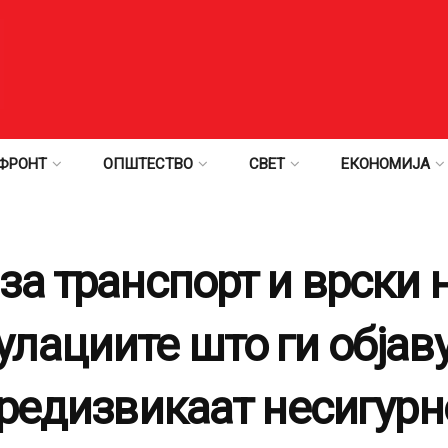
ФРОНТ
ОПШТЕСТВО
СВЕТ
ЕКОНОМИЈА
а транспорт и врски н
лациите што ги објав
предизвикаат несигурн