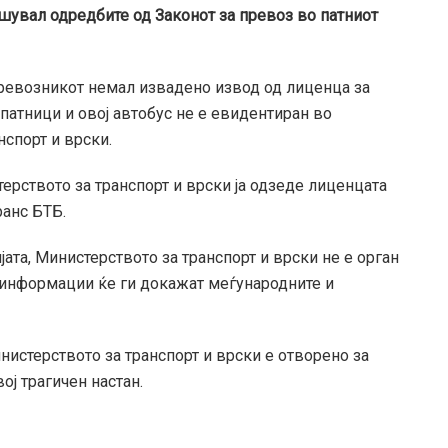
шувал одредбите од Законот за превоз во патниот
ревозникот немал извадено извод од лиценца за
атници и овој автобус не е евидентиран во
нспорт и врски.
рството за транспорт и врски ја одзеде лиценцата
ранс БТБ.
ата, Министерството за транспорт и врски не е орган
 информации ќе ги докажат меѓународните и
стерството за транспорт и врски е отворено за
ој трагичен настан.