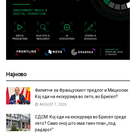
Најново
Филипче за Францускиот предлог и Мицкоски:
Кој оди на екскурзија во лето, во Брисел?
AUGUST 7, 2026
СДСМ: Кој оди на екскурзија во Брисел среде
лето? Само оној што има таен план „под
радарот“