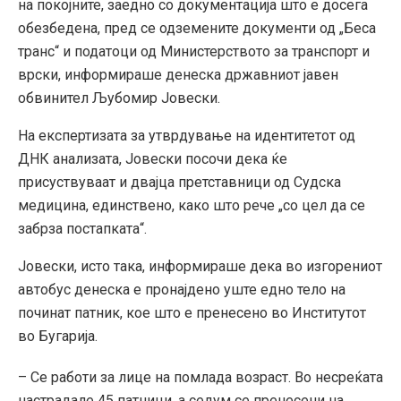
на покојните, заедно со документација што е досега
обезбедена, пред се одземените документи од „Беса
транс“ и податоци од Министерството за транспорт и
врски, информираше денеска државниот јавен
обвинител Љубомир Јовески.
На експертизата за утврдување на идентитетот од
ДНК анализата, Јовески посочи дека ќе
присуствуваат и двајца претставници од Судска
медицина, единствено, како што рече „со цел да се
забрза постапката“.
Јовески, исто така, информираше дека во изгорениот
автобус денеска е пронајдено уште едно тело на
починат патник, кое што е пренесено во Институтот
во Бугарија.
– Се работи за лице на помлада возраст. Во несреќата
настрадале 45 патници, а седум се пренесени на