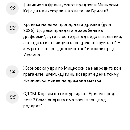
Филипче за Францускиот предлог и Мицкоски:
Кој оди на екскурзија во лето, во Брисел?
Хроника на една пропадната држава (јули
2026): Додека правдата е заробена во
„реформи“, луѓето се трујат од вода и политика,
а владата и опозицијата се „реконструираат“ –
земјата тоне во „достоинство“ и молчи пред
Украина
Жерновски удри по Мицкоски за навредите кон
граѓаните, ВМРО-ДПМНЕ возврати дека токму
Жерновски живее на државна сметка
СДСМ: Кој оди на екскурзија во Брисел среде
лето? Само оној што има таен план „под
радарот“