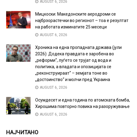
AUGUST 6, 2026
Мицкоски: Македонските аеродроми се
најбрзорастечки во регионот – тоа е резултат
на работата изминатите 25 месеци
AUGUST 6, 2026
Хроника на една пропадната држава (јули
2026): Додека правдата е заробена во
„реформи“, луѓето се трујат од вода и
политика, а владата и опозицијата се
„реконструираат“ – земјата тоне во
„достоинство“ и молчи пред Украина
AUGUST 6, 2026
Осумдесет и една година по атомската бомба,
Хирошима повторно повика на разоружување
AUGUST 6, 2026
НАЈЧИТАНО