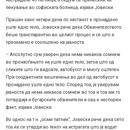
лекување во софиската болница, изјави Јовески.
Прашан како четири дена по настанот е пронајдено
уште едно тело, Јовески рече дека Обвинителството
беше транспарентно во целиот процес и се што е
преземено е соопштено на јавноста.
– Апсолутно сум уверен дека нема никаков сомнеж
во пронаоѓањето на уште едно тело, затоа што од
сликите што ги видовте, автобусот е многу оштетен.
При соодветните вештачења во дел од автобусот е
пронајдено уште едно тело. Според тоа, ја уверувам
јавноста да нема никаков сомнеж во тоа и тоа ми го
потврдија и бугарските обвинители и ова е неспорен
факт, изјави Јовески.
Во однос на т.н. „осми патник“, Јовески рече дека сето
тоа ќе се утврди во текот на истрагата што ја водат