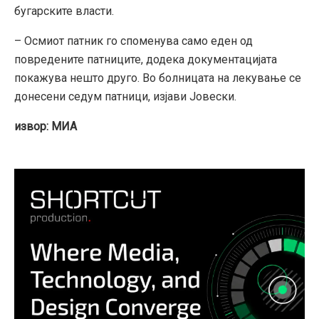
бугарските власти.
– Осмиот патник го споменува само еден од
повредените патниците, додека документацијата
покажува нешто друго. Во болницата на лекување се
донесени седум патници, изјави Јовески.
извор: МИА