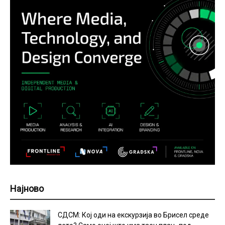
Најново
СДСМ: Кој оди на екскурзија во Брисел среде