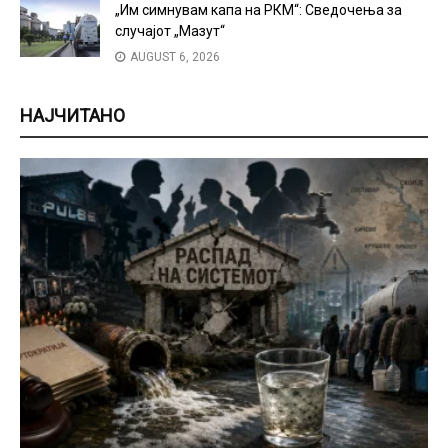
„Им симнувам капа на РКМ“: Сведочења за
случајот „Мазут“
AUGUST 6, 2026
НАЈЧИТАНО