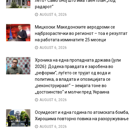
лето? Само оној што има таен план „под
радарот“
AUGUST 6, 2026
Мицкоски: Македонските аеродроми се
најбрзорастечки во регионот – тоа е резултат
на работата изминатите 25 месеци
AUGUST 6, 2026
Хроника на една пропадната држава (јули
2026): Додека правдата е заробена во
„реформи“, луѓето се трујат од вода и
политика, а владата и опозицијата се
„реконструираат“ – земјата тоне во
„достоинство“ и молчи пред Украина
AUGUST 6, 2026
Осумдесет и една година по атомската бомба,
Хирошима повторно повика на разоружување
AUGUST 6, 2026