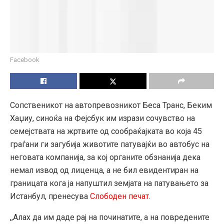
Facebook
Сопственикот на автопревозникот Беса Транс, Беким
Хаџиу, синоќа на Фејсбук им изрази сочувство на
семејствата на жртвите од сообраќајката во која 45
граѓани ги загубија животите патувајќи во автобус на
неговата компанија, за кој органите обзнанија дека
немал извод од лиценца, а не бил евидентиран на
границата кога ја напуштил земјата на патувањето за
Истанбул, пренесува
Слободен печат
.
,,Алах да им даде рај на починатите, а на повредените