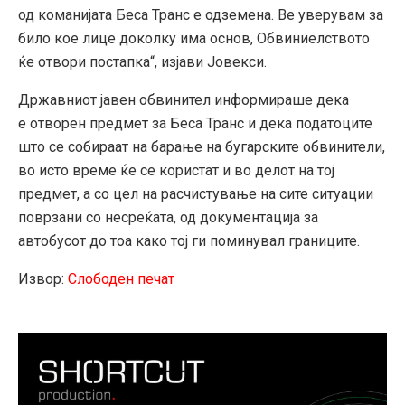
од команијата Беса Транс е одземена. Ве уверувам за
било кое лице доколку има основ, Обвиниелството
ќе отвори постапка“, изјави Јовекси.
Државниот јавен обвинител информираше дека
е отворен предмет за Беса Транс и дека податоците
што се собираат на барање на бугарските обвинители,
во исто време ќе се користат и во делот на тој
предмет, а со цел на расчистување на сите ситуации
поврзани со несреќата, од документација за
автобусот до тоа како тој ги поминувал границите.
Извор:
Слободен печат