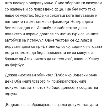
што поскоро опоравување. Овие зборови ги кажувам
со жалење и со повредено срце. Тие беа исто така
наше семејство, бидејќи секогаш кога патувавме и
патниците ги сметавме за фамилија. Четири дена
бевме заедно во Истанбул и забележав дека
повеќето и порано доаѓале со нас на тури со нашите
автобуси за Истанбул. Овие тестови се од Алах и
верувам дека се прифатени од секој верник, неговата
волја не може да биде променета ни за минута и
бараме од Алах никого да не тестира”, напиша Хаџиу
на Фејсбук.
Државниот јавен обинител Љубомир Јовески рече
дека Обвинителството ги прибирапотребните
документации, а потоа ќе биде донесена соодветна
одлука.
„Веднаш по сообраќајната несреќа документацијата