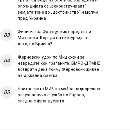
трујат од вода и политика, а владата и
опозицијата се „реконструираат“ –
земјата тоне во „достоинство“ и молчи
пред Украина
Филипче за Францускиот предлог и
Мицкоски: Кој оди на екскурзија во
лето, во Брисел?
Жерновски удри по Мицкоски за
навредите кон граѓаните, ВМРО-ДПМНЕ
возврати дека токму Жерновски живее
на државна сметка
Британската МИ6 најмоќна надворешна
разузнавачка служба во Европа,
следна е француската