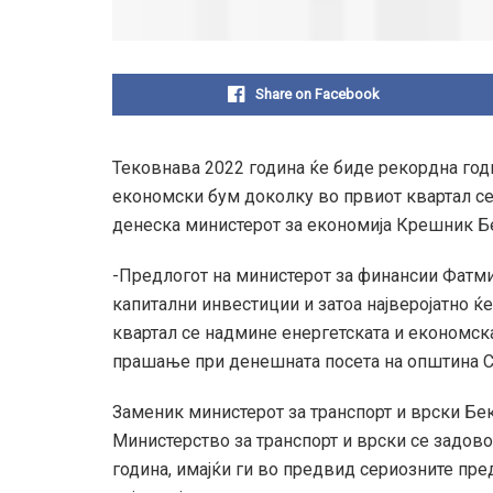
Share on Facebook
Тековнава 2022 година ќе биде рекордна год
економски бум доколку во првиот квартал се
денеска министерот за економија Крешник Б
-Предлогот на министерот за финансии Фатмир
капитални инвестиции и затоа најверојатно ќ
квартал се надмине енергетската и економск
прашање при денешната посета на општина Са
Заменик министерот за транспорт и врски Бек
Министерство за транспорт и врски се задов
година, имајќи ги во предвид сериозните пре