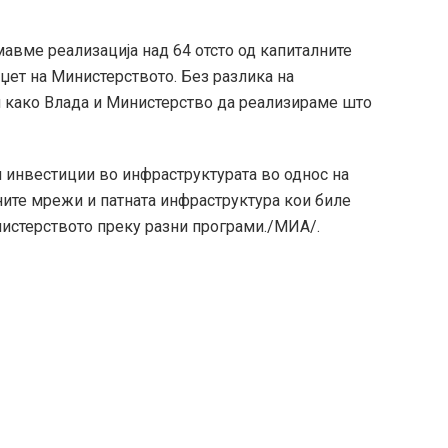
авме реализација над 64 отсто од капиталните
џет на Министерството. Без разлика на
 како Влада и Министерство да реализираме што
 инвестиции во инфраструктурата во однос на
ните мрежи и патната инфраструктура кои биле
истерството преку разни програми./MИА/.