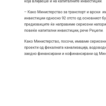
која влијаеше и на капиталните инвестиции.
– Како Министерство за транспорт и врски им
инвестиции односно 92 отсто од основниот бу
предизвиците ќе направиме сериозни напори
повеќе капитални инвестиции, рече Реџепи.
Како Министерство, посочи, имавме сериозни
проекти од фекалната канализација, водовод
заедно финансирани и кофинансирани од Мин