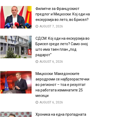
Филипче за Францускиот
предлог и Мицкоски: Кој оди на
екскурзија во лето, во Брисел?
AUGUST 7, 2026
СДСМ: Кој оди на екскурзија во
Брисел среде лето? Само оној
што има таен план „под
радарот“
AUGUST 6, 2026
Мицкоски: Македонските
аеродроми се најбрзорастечки
во регионот – тоа е резултат
на работата изминатите 25
месеци
AUGUST 6, 2026
Хроника на една пропадната