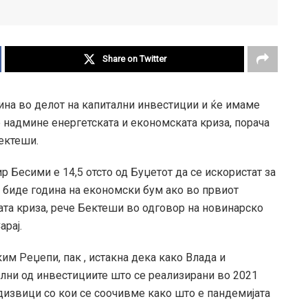
Share on Twitter
ина во делот на капитални инвестиции и ќе имаме
 надмине енергетската и економската криза, порача
ектеши.
 Бесими е 14,5 отсто од Буџетот да се искористат за
е биде година на економски бум ако во првиот
ата криза, рече Бектеши во одговор на новинарско
рај.
им Реџепи, пак , истакна дека како Влада и
олни од инвестициите што се реализирани во 2021
дизвици со кои се соочивме како што е пандемијата