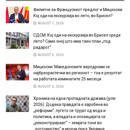
Филипче за Францускиот предлог и Мицкоски:
Кој оди на екскурзија во лето, во Брисел?
AUGUST 7, 2026
СДСМ: Кој оди на екскурзија во Брисел среде
лето? Само оној што има таен план „под
радарот“
AUGUST 6, 2026
Мицкоски: Македонските аеродроми се
најбрзорастечки во регионот – тоа е резултат
на работата изминатите 25 месеци
AUGUST 6, 2026
Хроника на една пропадната држава (јули
2026): Додека правдата е заробена во
„реформи“, луѓето се трујат од вода и
политика, а владата и опозицијата се
„реконструираат“ – земјата тоне во
„достоинство“ и молчи пред Украина