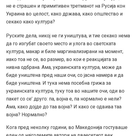
не е страшен и примитивен третманот на Русија кон
Украина во целост, како држава, како општество и
секако како култура?
Руските дела, никој не ги уништува, и тие секако нема
да го изгубат своето место и улога во светската
култура, макар и биле маргинализирани на момент,
иако тоа не се, во размер, во кои е реакцијата за
нивна одбрана. Ама, украинската култура, може да
биде уништена пред наши очи, со јасна намера и да
биде уништена. И тука нема посебна грижа за
украинската култура, туку тоа во нашите очи, оди во
пакет со се’ друго: па, војна е, па нормално е нели?
Ама, како дојде до таа војна? И како се одвива таа
војна? Нормално?
Кога пред неколку години, во Македонија гостуваше
еден од најголемите автори на дваесетиот век,