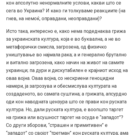
кон апсолутно ненормалните услови, какви што се
сега во Украина? И како ги толкуваме реакциите (на
гнев, на немоќ, оправдани, неоправдани)?
Исто така, интересно е, како нема подеднаква грижа
за украинската култура, која е во буквална, а не во
метафорички смисла, загрозена, од физичко
уништување во најмала рака; а и генерално брутално
и витално загрозена, како начин на живот на самите
украинци; па дури и дискутабилен е крајниот исход на
оваа војна. Оваа војна, со нескриени геноцидни
намери, ја загрозува и обесмислува културата на
создаденото, во самата суштина; а грижата, апсурдно
оди кон наводната цензура што се прави кон руската
култура. Но, дали руската култура, е воопшто таргет
на грижа или всушност таргет на осуда е “западот”?
Со други зборови, “страшен и примитивен” е
“западот” со својот “третман” кон руската култура; ама