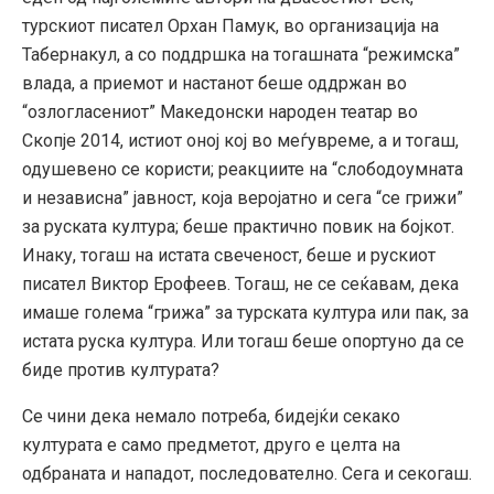
турскиот писател Орхан Памук, во организација на
Табернакул, а со поддршка на тогашната “режимска”
влада, а приемот и настанот беше оддржан во
“озлогласениот” Македонски народен театар во
Скопје 2014, истиот оној кој во меѓувреме, а и тогаш,
одушевено се користи; реакциите на “слободоумната
и независна” јавност, која веројатно и сега “се грижи”
за руската култура; беше практично повик на бојкот.
Инаку, тогаш на истата свеченост, беше и рускиот
писател Виктор Ерофеев. Тогаш, не се сеќавам, дека
имаше голема “грижа” за турската култура или пак, за
истата руска култура. Или тогаш беше опортуно да се
биде против културата?
Се чини дека немало потреба, бидејќи секако
културата е само предметот, друго е целта на
одбраната и нападот, последователно. Сега и секогаш.