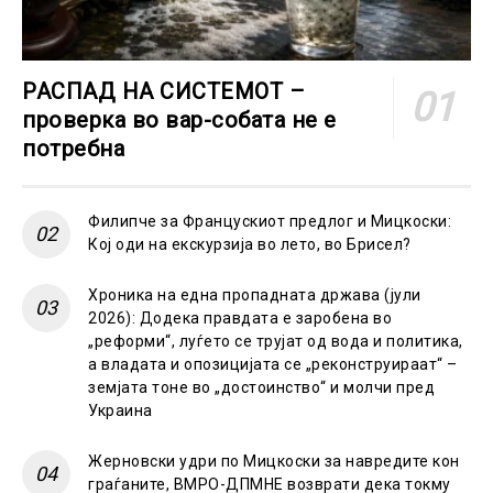
РАСПАД НА СИСТЕМОТ –
проверка во вар-собата не е
потребна
Филипче за Францускиот предлог и Мицкоски:
Кој оди на екскурзија во лето, во Брисел?
Хроника на една пропадната држава (јули
2026): Додека правдата е заробена во
„реформи“, луѓето се трујат од вода и политика,
а владата и опозицијата се „реконструираат“ –
земјата тоне во „достоинство“ и молчи пред
Украина
Жерновски удри по Мицкоски за навредите кон
граѓаните, ВМРО-ДПМНЕ возврати дека токму