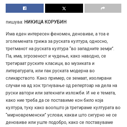
пишува:
НИКИЦА КОРУБИН
Има еден интересен феномен, деновиве, а тоа е
зголемената грижа за руската култура, односно,
третманот на руската култура “во западните земји”.
Па, има, згрозеност и чудење, како наводно, се
третираат руските класици, во музиката и
литературата, или пак руската модерна во
сликарството. Како пример, се земаат, изолирани
случаи на ад хок тргнување од репертоар на дела на
руски автори или затекнати изложби. И не е темата,
како ние треба да се поставиме кон било која
култура, туку како воопшто ја третираме културата во
“мирновременски” услови, какви што сигурно не се
деновиве или уште подобро, како се поставуваме