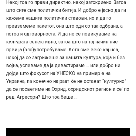
Некој тоа го прави директно, некој затскриено. Затоа
што сите сме политички битија. И добро е јасно да ги
кажеме нашите политички ставови, но и да го
превземеме пакетот, она што оди со таа одбрана, а
потоа и одговорноста. И да не се повикуваме на
културата селективно, затоа што на тој начин ние
први ја (зло)употребуваме. Кога сме веќе кај неа,
некој да се загрижеше за нашата култура, која и без
војна, успеваме да ја девастираме … или добро ни
дојде што фокусот на УНЕСКО на пример е на
Украина, па конечно на раат ќе не остават “културно”
да се посветиме на Охрид, охридскиот регион и се’ по
ред. Агресори? Што тоа беше …