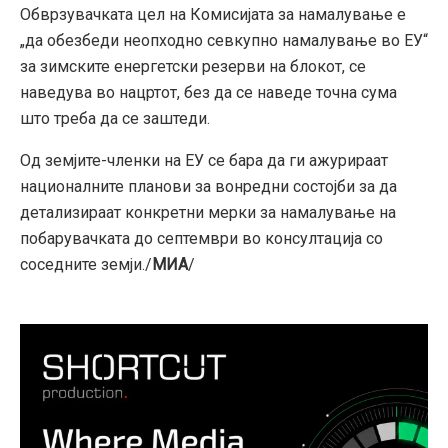
Обврзувачката цел на Комисијата за намалување е
„да обезбеди неопходно севкупно намалување во ЕУ“
за зимските енергетски резерви на блокот, се
наведува во нацртот, без да се наведе точна сума
што треба да се заштеди.
Од земјите-членки на ЕУ се бара да ги ажурираат
националните планови за вонредни состојби за да
детализираат конкретни мерки за намалување на
побарувачката до септември во консултација со
соседните земји./
МИА
/