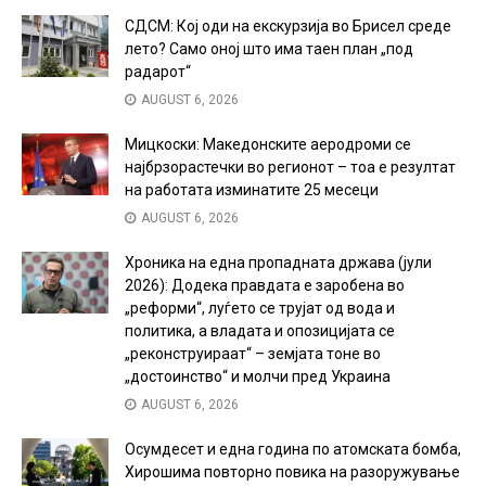
СДСМ: Кој оди на екскурзија во Брисел среде
лето? Само оној што има таен план „под
радарот“
AUGUST 6, 2026
Мицкоски: Македонските аеродроми се
најбрзорастечки во регионот – тоа е резултат
на работата изминатите 25 месеци
AUGUST 6, 2026
Хроника на една пропадната држава (јули
2026): Додека правдата е заробена во
„реформи“, луѓето се трујат од вода и
политика, а владата и опозицијата се
„реконструираат“ – земјата тоне во
„достоинство“ и молчи пред Украина
AUGUST 6, 2026
Осумдесет и една година по атомската бомба,
Хирошима повторно повика на разоружување