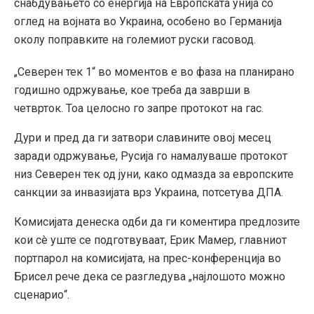
снабдувањето со енергија на Европската унија со
оглед на војната во Украина, особено во Германија
околу поправките на големиот руски гасовод.
„Северен тек 1“ во моментов е во фаза на планирано
годишно одржување, кое треба да заврши в
четврток. Тоа целосно го запре протокот на гас.
Дури и пред да ги затвори славините овој месец
заради одржување, Русија го намалуваше протокот
низ Северен тек од јуни, како одмазда за европските
санкции за инвазијата врз Украина, потсетува ДПА.
Комисијата денеска одби да ги коментира предлозите
кои сè уште се подготвуваат, Ерик Мамер, главниот
портпарол на комисијата, на прес-конференција во
Брисел рече дека се разгледува „најлошото можно
сценарио“.