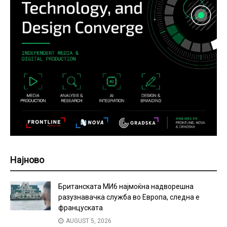
Најново
Британската МИ6 најмоќна надворешна
разузнавачка служба во Европа, следна е
француската
AUGUST 5, 2026