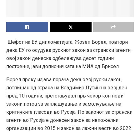
Шефот на ЕУ дипломатијата, Жозеп Борел, повтори
дека ЕУ го осудува рускиот закон за странски агенти,
овој закон денеска одбележува десет години
постоење, јави дописничката на МИА од Брисел.
Борел преку изјава порача дека овој руски закон,
потпишан од страна на Владимир Путин на овој ден
пред 10 години, претставувал прв чекор кон нови
закони потоа за заплашување и замолчување на
критичките гласови во Русија. По законот за странски
агенти во Русија е донесен закон за непожелни
организации во 2015 и закон за лажни вести во 2022.