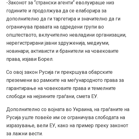
-Законот за “странски агенти“ еволуираше низ
годините и продолжува да се елаборира за
дополнително да ги таргетира и значително да ги
ограничува правата на одредени групи во
општеството, вклучително невладини организации,
нерегистрирани јавни здруженија, медиуми,
новинари, активисти и бранители на човековите
права, изјави Борел.
Со овој закон Русија ги прекршува обврските
преземени во рамките на меѓународното права за
гарантирање на човековите права и темелните
слободи на нејзините граѓани, смета ЕУ.
Дополнително со војната во Украина, на граѓаните на
Русија уште повеќе им се ограничува слободата на
изразување, вели ЕУ, како на пример преку законот
за лажни вести.