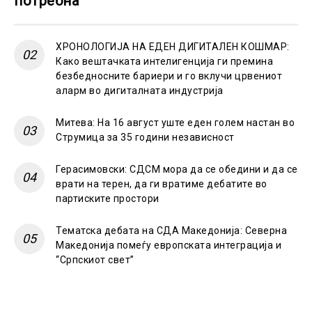
потребна
ХРОНОЛОГИЈА НА ЕДЕН ДИГИТАЛЕН КОШМАР:
Како вештачката интелигенција ги премина
безбедносните бариери и го вклучи црвениот
аларм во дигиталната индустрија
Митева: На 16 август уште еден голем настан во
Струмица за 35 години независност
Герасимовски: СДСМ мора да се обедини и да се
врати на терен, да ги вратиме дебатите во
партиските простори
Тематска дебата на СДА Македонија: Северна
Македонија помеѓу европската интеграција и
“Српскиот свет”