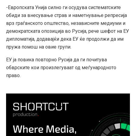
-Европската Унија силно ги осудува систематските
обиди за внесување страв и наметнување репресија
врз граѓанското општество, независните медиуми и
демократската опозиција во Русија, рече шефот на ЕУ
дипломатија, додавајќи дека ЕУ ќе продолжи да им
пружа помош на овие групи.
ЕУ ја повика повторно Русија да ги почитува
обврските кои произлегуваат од меѓународното
право.