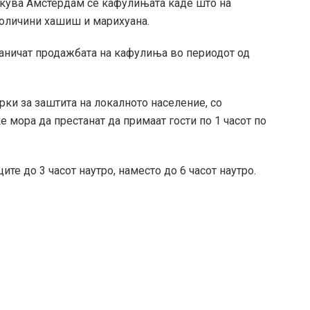
лекува Амстердам
се
кафулињата каде што на
 количини хашиш
и
марихуана.
раничат продажбата на кафулиња во периодот од
ки за заштита на локалното население, со
е мора да престанат да примаат гости по 1
часот
по
ците до 3
часот
наутро, наместо до 6
часот
наутро.