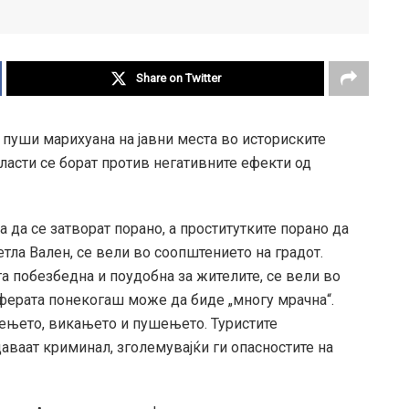
Share on Twitter
 пуши марихуана на јавни места во историските
власти
се
борат против негативните ефекти од
ра да
се
затворат порано, а проститутките порано да
етла Вален,
се
вели во соопштението на градот.
ата побезбедна
и
поудобна за жителите,
се
вели во
сферата понекогаш може да биде „многу мрачна“.
иењето, викањето
и
пушењето. Туристите
даваат криминал, зголемувајќи ги опасностите на