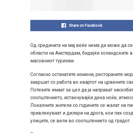
Share on Facebook
Oд средината на мај веќе нема да можe да сe
области на Амстердам, бидејќи холандските 
масовниот туризам.
Согласно останатите измени, рестораните мо
завршат со работа во квартот на црвените св
Потезите имаат за цел да ја направат населб
соопштението, истакнувајќи дека ноќе, атмо
Локалните жители со годините
се
жалат на п
привлекуваат
и
дилери на дрога, кои пак соз
улиците,
се
вели во соопштението од градот.