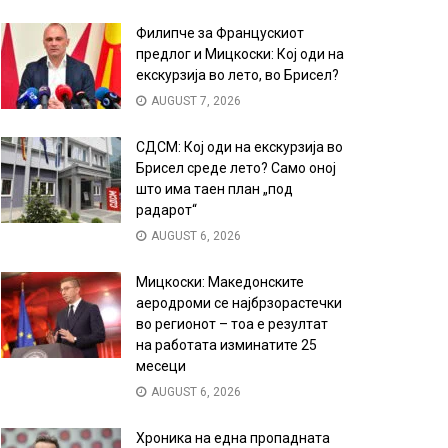
Филипче за Францускиот
предлог и Мицкоски: Кој оди на
екскурзија во лето, во Брисел?
AUGUST 7, 2026
СДСМ: Кој оди на екскурзија во
Брисел среде лето? Само оној
што има таен план „под
радарот“
AUGUST 6, 2026
Мицкоски: Македонските
аеродроми се најбрзорастечки
во регионот – тоа е резултат
на работата изминатите 25
месеци
AUGUST 6, 2026
Хроника на една пропадната