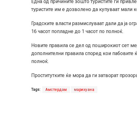
Една од причините зошто туристите ги прив
туристите им е дозволено да купуваат мали
Градските власти размислуваат дали да ја ог
16
часот
попладне до 1
часот
по полноќ.
Новите правила
се
дел од поширокиот сет мер
дополнителни правила според кои пабовите ќ
полноќ.
Проститутките ќе мора да ги затворат прозор
Tags:
Амстердам
марихуана