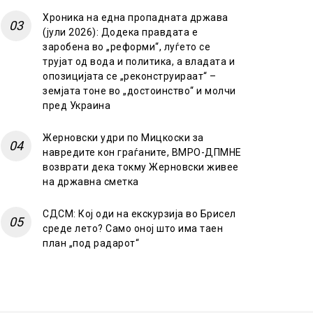
Хроника на една пропадната држава
(јули 2026): Додека правдата е
заробена во „реформи“, луѓето се
трујат од вода и политика, а владата и
опозицијата се „реконструираат“ –
земјата тоне во „достоинство“ и молчи
пред Украина
Жерновски удри по Мицкоски за
навредите кон граѓаните, ВМРО-ДПМНЕ
возврати дека токму Жерновски живее
на државна сметка
СДСМ: Кој оди на екскурзија во Брисел
среде лето? Само оној што има таен
план „под радарот“