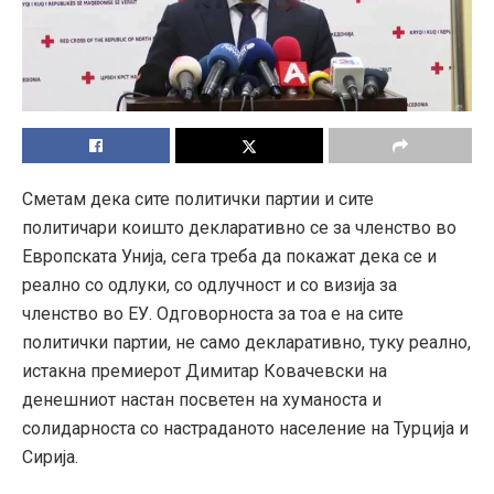
Сметам дека сите политички партии и сите
политичари коишто декларативно се за членство во
Европската Унија, сега треба да покажат дека се и
реално со одлуки, со одлучност и со визија за
членство во ЕУ. Одговорноста за тоа е на сите
политички партии, не само декларативно, туку реално,
истакна премиерот Димитар Ковачевски на
денешниот настан посветен на хуманоста и
солидарноста со настраданото население на Турција и
Сирија.