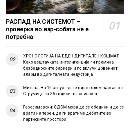
РАСПАД НА СИСТЕМОТ –
проверка во вар-собата не е
потребна
ХРОНОЛОГИЈА НА ЕДЕН ДИГИТАЛЕН КОШМАР:
Како вештачката интелигенција ги премина
безбедносните бариери и го вклучи црвениот
аларм во дигиталната индустрија
Митева: На 16 август уште еден голем настан во
Струмица за 35 години независност
Герасимовски: СДСМ мора да се обедини и да се
врати на терен, да ги вратиме дебатите во
партиските простори