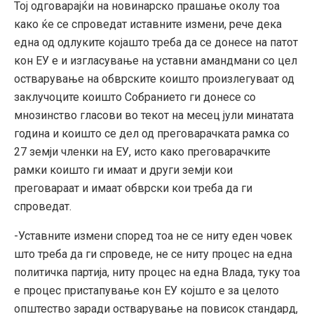
Тој одговарајќи на новинарско прашање околу тоа
како ќе се спроведат иставните измени, рече дека
една од одлуките којашто треба да се донесе на патот
кон ЕУ е и изгласување на уставни амандмани со цел
остварување на обврските коишто произлегуваат од
заклучоците коишто Собранието ги донесе со
мнозинство гласови во текот на месец јули минатата
година и коишто се дел од преговарачката рамка со
27 земји членки на ЕУ, исто како преговарачките
рамки коишто ги имаат и други земји кои
преговараат и имаат обврски кои треба да ги
спроведат.
-Уставните измени според тоа не се ниту еден човек
што треба да ги спроведе, не се ниту процес на една
политичка партија, ниту процес на една Влада, туку тоа
е процес пристапување кон ЕУ којшто е за целото
општество заради остварување на повисок стандард,