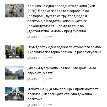
Хроника на една пропадната држава (јули
2026): Додека правдата е заробена во
„реформи“, луѓето се трујат од вода и
политика, а владата и опозицијата се
„реконструираат“ – земјата тоне во
„достоинство“ и молчи пред Украина
AUGUST 6, 2026
Осумдесет и една година по атомската бомба,
Хирошима повторно повика на разоружување
AUGUST 6, 2026
„Им симнувам капа на РКМ“: Сведочења за
случајот „Мазут“
AUGUST 6, 2026
Дебата на СДА Македонија: Европскиот пат
блокиран, изолацијата станува државна
политика
AUGUST 6, 2026