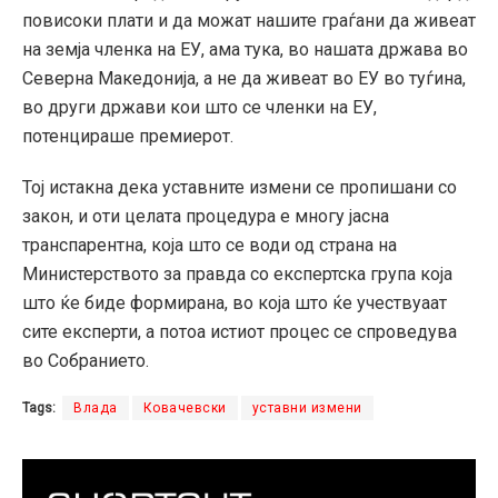
повисоки плати и да можат нашите граѓани да живеат
на земја членка на ЕУ, ама тука, во нашата држава во
Северна Македонија, а не да живеат во ЕУ во туѓина,
во други држави кои што се членки на ЕУ,
потенцираше премиерот.
Тој истакна дека уставните измени се пропишани со
закон, и оти целата процедура е многу јасна
транспарентна, која што се води од страна на
Министерството за правда со експертска група која
што ќе биде формирана, во која што ќе учествуаат
сите експерти, а потоа истиот процес се спроведува
во Собранието.
Tags:
Влада
Ковачевски
уставни измени