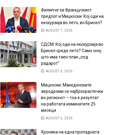
Филипче за Францускиот
предлог и Мицкоски: Кој оди на
екскурзија во лето, во Брисел?
AUGUST 7, 2026
СДСМ: Кој оди на екскурзија во
Брисел среде лето? Само оној
што има таен план „под
радарот“
AUGUST 6, 2026
Мицкоски: Македонските
аеродроми се најбрзорастечки
во регионот – тоа е резултат
на работата изминатите 25
месеци
AUGUST 6, 2026
Хроника на една пропадната