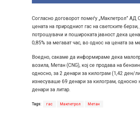
Согласно договорот помеѓу „Макпетрол” АД С
цената на природниот гас на светските берзи,
потрошувачи и пошироката јавност дека ценат
0,85% за мегават час, во однос на цената за м
Воедно, сакаме да информираме дека малопр
возила, Метан (CNG), кој се продава на бензи
односно, за 2 денари за килограм (1,42 ден/л
изнесуваше 69 денари за килограм, односно н
денари за литар.
Tags:
гас
Макпетрол
Метан