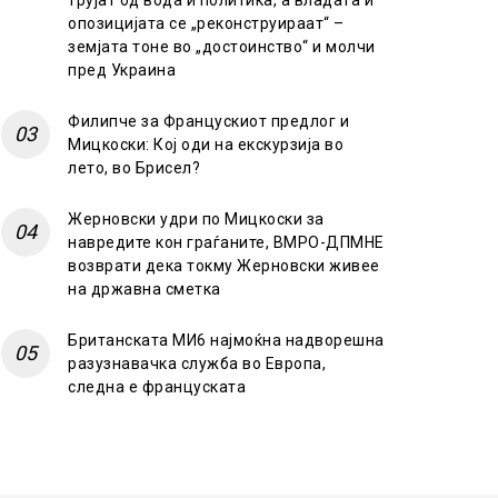
трујат од вода и политика, а владата и
опозицијата се „реконструираат“ –
земјата тоне во „достоинство“ и молчи
пред Украина
Филипче за Францускиот предлог и
Мицкоски: Кој оди на екскурзија во
лето, во Брисел?
Жерновски удри по Мицкоски за
навредите кон граѓаните, ВМРО-ДПМНЕ
возврати дека токму Жерновски живее
на државна сметка
Британската МИ6 најмоќна надворешна
разузнавачка служба во Европа,
следна е француската