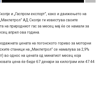
копје и „Гаспром експорт”, како и движењето на
 „Макпетрол” АД Скопје ги известува своите
а на природниот гас за месец мај ќе се намали за
есец април ова година.
одажната цената на погонското гориво за моторни
нските станици на „Макпетрол” се намалува за 2,9%
ит) во однос на цената од минатиот месец која
овата цена ќе биде 67 денари за килограм или 47.44