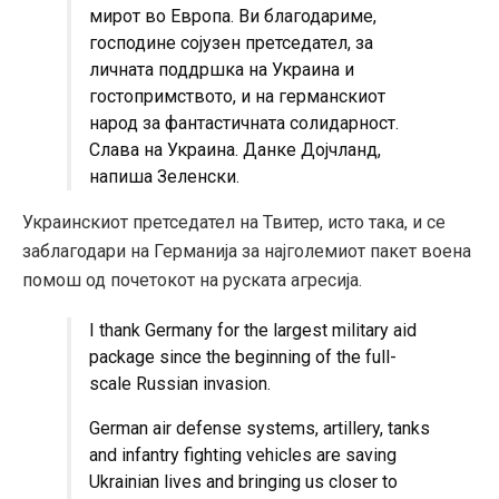
мирот во Европа. Ви благодариме,
господине сојузен претседател, за
личната поддршка на Украина и
гостопримството, и на германскиот
народ за фантастичната солидарност.
Слава на Украина. Данке Дојчланд,
напиша Зеленски.
Украинскиот претседател на Твитер, исто така, и се
заблагодари на Германија за најголемиот пакет воена
помош од почетокот на руската агресија.
I thank Germany for the largest military aid
package since the beginning of the full-
scale Russian invasion.
German air defense systems, artillery, tanks
and infantry fighting vehicles are saving
Ukrainian lives and bringing us closer to