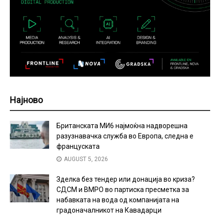
Најново
Британската МИ6 најмоќна надворешна
разузнавачка служба во Европа, следна е
француската
AUGUST 5, 2026
Зделка без тендер или донација во криза?
СДСМ и ВМРО во партиска пресметка за
набавката на вода од компанијата на
градоначалникот на Кавадарци