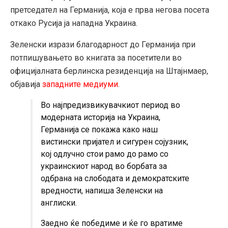
претседател на Германија, која е прва негова посета
откако Русија ја нападна Украина.
Зеленски изрази благодарност до Германија при
потпишувањето во книгата за посетители во
официјалната берлинска резиденција на Штајнмаер,
објавија
западните медиуми
.
Во најпредизвикувачкиот период во
модерната историја на Украина,
Германија се покажа како наш
вистински пријател и сигурен сојузник,
кој одлучно стои рамо до рамо со
украинскиот народ во борбата за
одбрана на слободата и демократските
вредности, напиша Зеленски на
англиски.
Заедно ќе победиме и ќе го вратиме