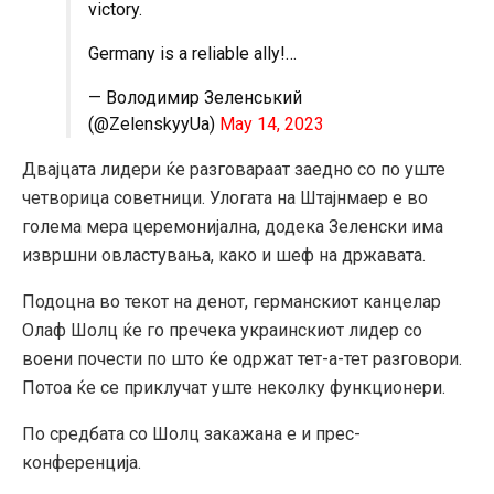
victory.
Germany is a reliable ally!…
— Володимир Зеленський
(@ZelenskyyUa)
May 14, 2023
Двајцата лидери ќе разговараат заедно со по уште
четворица советници. Улогата на Штајнмаер е во
голема мера церемонијална, додека Зеленски има
извршни овластувања, како и шеф на државата.
Подоцна во текот на денот, германскиот канцелар
Олаф Шолц ќе го пречека украинскиот лидер со
воени почести по што ќе одржат тет-а-тет разговори.
Потоа ќе се приклучат уште неколку функционери.
По средбата со Шолц закажана е и прес-
конференција.