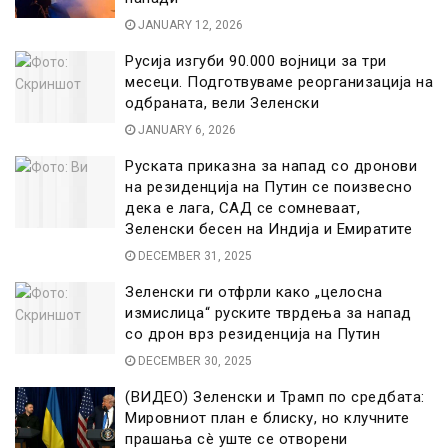
JANUARY 12, 2026
Русија изгуби 90.000 војници за три
месеци. Подготвуваме реорганизација на
одбраната, вели Зеленски
JANUARY 6, 2026
Руската приказна за напад со дронови
на резиденција на Путин се поизвесно
дека е лага, САД се сомневаат,
Зеленски бесен на Индија и Емиратите
DECEMBER 31, 2025
Зеленски ги отфрли како „целосна
измислица“ руските тврдења за напад
со дрон врз резиденција на Путин
DECEMBER 30, 2025
(ВИДЕО) Зеленски и Трамп по средбата:
Мировниот план е блиску, но клучните
прашања сè уште се отворени