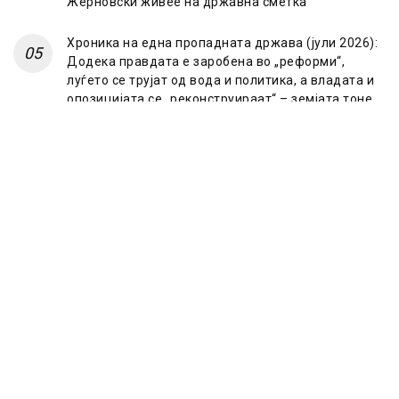
Жерновски живее на државна сметка
Хроника на една пропадната држава (јули 2026):
Додека правдата е заробена во „реформи“,
луѓето се трујат од вода и политика, а владата и
опозицијата се „реконструираат“ – земјата тоне
во „достоинство“ и молчи пред Украина
© 2023 Frontline.mk
ЗА НАС
ИМПРЕСУМ
ПОЛИТИКА НА ПРИВАТНОСТ
МАРКЕТИНГ
КОНТАКТ