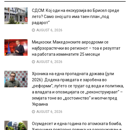
СДСМ: Кој оди на екскурзија во Брисел среде
лето? Само оној што има таен план „под
радарот“
AUGUST 6, 2026
Мицкоски: Македонските аеродроми се
најбрзорастечки во регионот – тоа е резултат
на работата изминатите 25 месеци
AUGUST 6, 2026
Хроника на една пропадната држава (јули
2026): Додека правдата е заробена во
„реформи“, луѓето се трујат од вода и политика,
а владата и опозицијата се „реконструираат“ –
земјата тоне во „достоинство“ и молчи пред
Украина
AUGUST 6, 2026
Осумдесет и една година по атомската бомба,
Хирошима повторно повика на разоружување