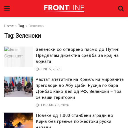
Home
Tag
Зеленски
Tag:
Зеленски
Зеленски со отворено писмо до Путин:
Предлагам директна средба за крај на
војната
JUNE 5, 2026
Растат апетитите на Кремљ на мировните
преговори во Абу Даби: Русија го бара
Донбас како дел од РФ, Зеленски – тоа
се наши територии
FEBRUARY 6, 2026
Повеќе од 1.000 станбени згради во
Кијив без греење по жестоки руски
напади