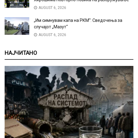
AUGUST 6, 2026
„Им симнувам капа на РКМ“: Сведочења за
случајот „Мазут“
AUGUST 6, 2026
НАЈЧИТАНО