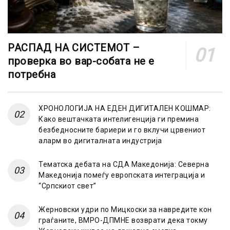
РАСПАД НА СИСТЕМОТ –
проверка во вар-собата не е
потребна
ХРОНОЛОГИЈА НА ЕДЕН ДИГИТАЛЕН КОШМАР:
Како вештачката интелигенција ги премина
безбедносните бариери и го вклучи црвениот
аларм во дигиталната индустрија
Тематска дебата на СДА Македонија: Северна
Македонија помеѓу европската интеграција и
“Српскиот свет”
Жерновски удри по Мицкоски за навредите кон
граѓаните, ВМРО-ДПМНЕ возврати дека токму