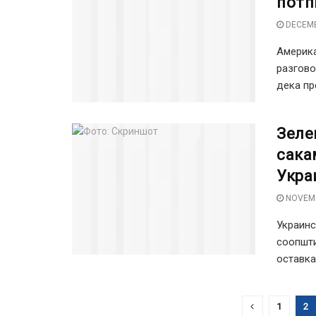
потп
DECEMB
Америка
разгово
дека пр
Зеле
сака
Укра
NOVEMB
Украинс
соопшти
оставка.
1
2