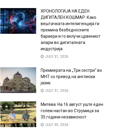
ХРОНОЛОГИЈА НА ЕДЕН
ДИГИТАЛЕН КОШМАР: Како
вештачката интелигенција ги
премина безбедносните
бариери и го вклучи црвениот
аларм во дигиталната
индустрија
JULY 31, 2026
Премиерата на „Три сестри“ во
МНТ со превод на англиски
јазик
JULY 31, 2026
Митева: На 16 август уште еден
голем настан во Струмица за
35 години независност
JULY 30, 2026