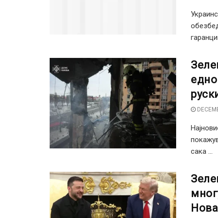
Украинс
обезбед
гаранции
Зеле
едно
руск
DECEMB
Најнови
покажув
сака ...
Зеле
мног
Нова