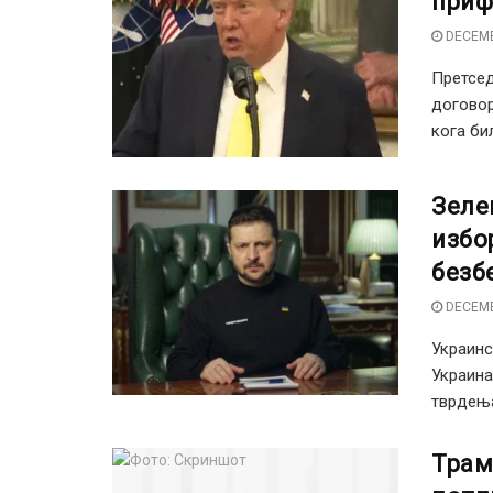
приф
DECEMB
Претсед
договор
кога било
Зеле
избо
безб
DECEMB
Украинс
Украина
тврдења
Трам