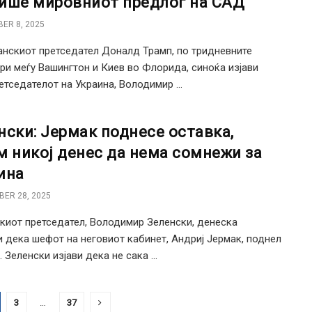
ише мировниот предлог на САД
ER 8, 2025
нскиот претседател Доналд Трамп, по тридневните
ри меѓу Вашингтон и Киев во Флорида, синоќа изјави
етседателот на Украина, Володимир ...
нски: Јермак поднесе оставка,
м никој денес да нема сомнежи за
ина
ER 28, 2025
киот претседател, Володимир Зеленски, денеска
 дека шефот на неговиот кабинет, Андриј Јермак, поднел
 Зеленски изјави дека не сака ...
3
…
37