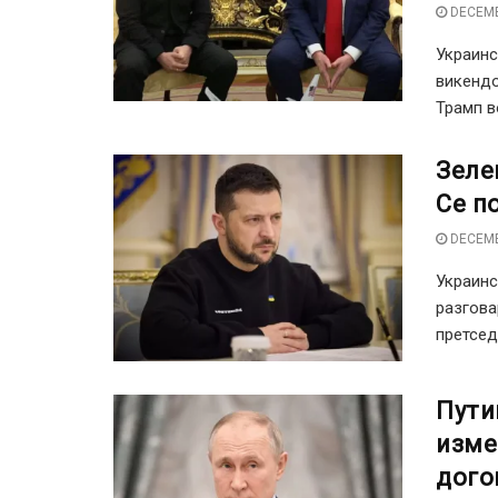
DECEMB
Украинс
викендо
Трамп в
Зеле
Се по
DECEMB
Украинс
разгова
претсед
Пути
изме
дого