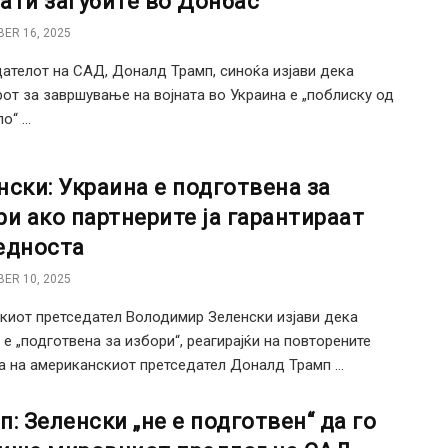
ати загубите во Донбас
ER 16, 2025
ателот на САД, Доналд Трамп, синоќа изјави дека
от за завршување на војната во Украина е „поблиску од
“ ...
нски: Украина е подготвена за
ри ако партнерите ја гарантираат
едноста
ER 10, 2025
киот претседател Володимир Зеленски изјави дека
 е „подготвена за избори“, реагирајќи на повторените
 на американскиот претседател Доналд Трамп ...
п: Зеленски „не е подготвен“ да го