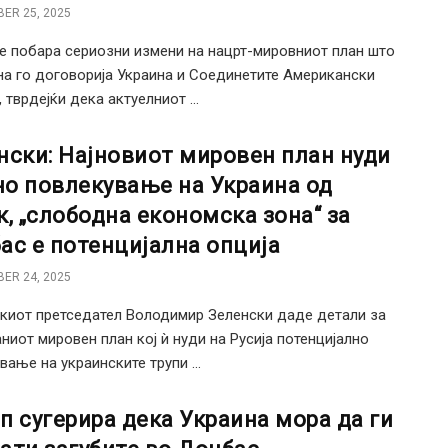
ER 25, 2025
ќе побара сериозни измени на нацрт-мировниот план што
а го договорија Украина и Соединетите Американски
 тврдејќи дека актуелниот ...
нски: Најновиот мировен план нуди
о повлекување на Украина од
к, „слободна економска зона“ за
ас е потенцијална опција
ER 24, 2025
киот претседател Володимир Зеленски даде детали за
ниот мировен план кој ѝ нуди на Русија потенцијално
вање на украинските трупи ...
п сугерира дека Украина мора да ги