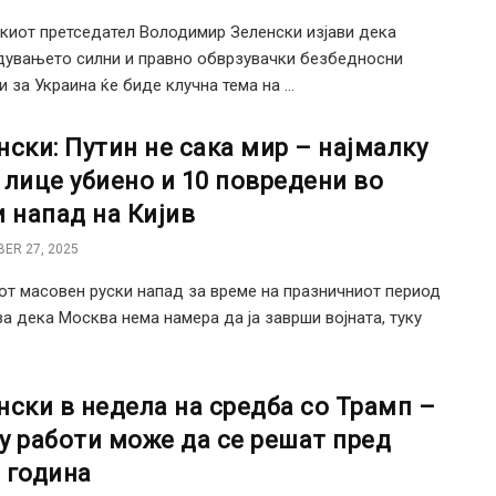
киот претседател Володимир Зеленски изјави дека
увањето силни и правно обврзувачки безбедносни
 за Украина ќе биде клучна тема на ...
нски: Путин не сака мир – најмалку
 лице убиено и 10 повредени во
и напад на Кијив
ER 27, 2025
от масовен руски напад за време на празничниот период
а дека Москва нема намера да ја заврши војната, туку
нски в недела на средба со Трамп –
у работи може да се решат пред
 година