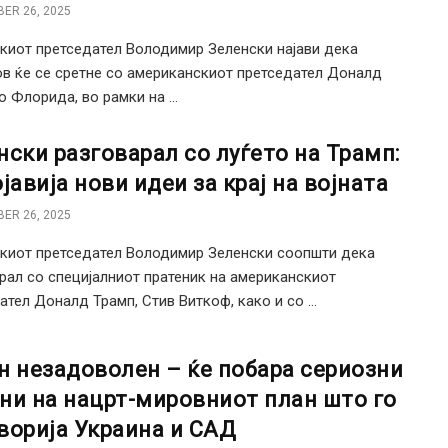
ER 26, 2025
киот претседател Володимир Зеленски најави дека
в ќе се сретне со американскиот претседател Доналд
о Флорида, во рамки на ...
нски разговарал со луѓето на Трамп:
јавија нови идеи за крај на војната
ER 26, 2025
киот претседател Володимир Зеленски соопшти дека
рал со специјалниот пратеник на американскиот
ател Доналд Трамп, Стив Виткоф, како и со ...
н незадоволен – ќе побара сериозни
ни на нацрт-мировниот план што го
ворија Украина и САД