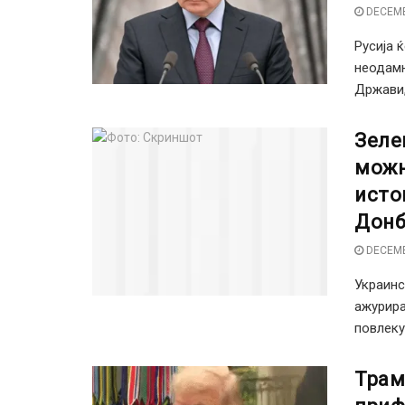
DECEMB
Русија 
неодамн
Држави,
Зеле
можн
исто
Донб
DECEMB
Украинс
ажурира
повлеку
Трам