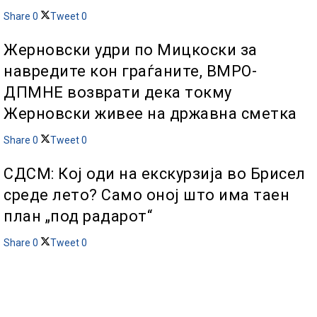
Share
0
Tweet
0
Жерновски удри по Мицкоски за
навредите кон граѓаните, ВМРО-
ДПМНЕ возврати дека токму
Жерновски живее на државна сметка
Share
0
Tweet
0
СДСМ: Кој оди на екскурзија во Брисел
среде лето? Само оној што има таен
план „под радарот“
Share
0
Tweet
0