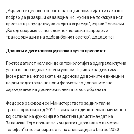
„Украина е целосно посветена на дипломатијата и сака што
побрзо да ја заврши оваа војна. Но, Русија не покажува ист
пристап и ја продолжува својата агресија“, изјави Зеленски.
„Ќе одговориме со поголем технолошки напредок и
трансформација на одбранбениот сектор“, додаде тој.
Дронови и дигитализација како клучен приоритет
Претседателот нагласи дека технологијата одиграла клучна
улога во последните воени успеси. Тој истакна дека има
јасен раст на испораката на дронови до воените единици и
најави подготовка на нови формати за дополнително
зајакнување на дрон-компонентата во одбраната.
Федоров раководи со Министерството за дигитална
трансформација од 2019 година и е единствениот министер
кој останал на функција во текот на целиот мандат на
Зеленски. Тој е познат по концептот „држава во паметен
телефон“ и по лансирањето на апликацијата Diia во 2020