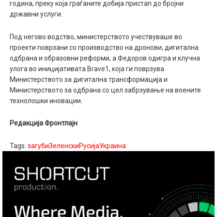
година, преку која граѓаните добија пристап до бројни
државни услуги.
Под негово водство, министерството учествуваше во
проекти поврзани со производство на дронови, дигитална
одбрана и образовни реформи, а Федоров одигра и клучна
улога во иницијативата Brave1, која ги поврзува
Министерството за дигитална трансформација и
Министерството за одбрана со цел забрзување на воените
технолошки иновации.
Редакција Фронтлајн
Tags:
загуби
Зеленски
Русија
Украина