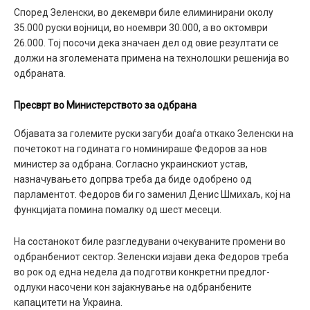
Според Зеленски, во декември биле елиминирани околу
35.000 руски војници, во ноември 30.000, а во октомври
26.000. Тој посочи дека значаен дел од овие резултати се
должи на зголемената примена на технолошки решенија во
одбраната.
Пресврт во Министерството за одбрана
Објавата за големите руски загуби доаѓа откако Зеленски на
почетокот на годината го номинираше Федоров за нов
министер за одбрана. Согласно украинскиот устав,
назначувањето допрва треба да биде одобрено од
парламентот. Федоров би го заменил Денис Шмихаљ, кој на
функцијата помина помалку од шест месеци.
На состанокот биле разгледувани очекуваните промени во
одбранбениот сектор. Зеленски изјави дека Федоров треба
во рок од една недела да подготви конкретни предлог-
одлуки насочени кон зајакнување на одбранбените
капацитети на Украина.