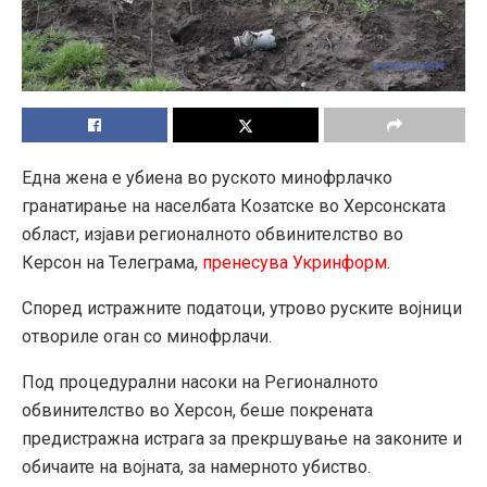
Една жена е убиена во руското минофрлачко
гранатирање на населбата Козатске во Херсонската
област, изјави регионалното обвинителство во
Керсон на Телеграма,
пренесува Укринформ
.
Според истражните податоци, утрово руските војници
отвориле оган со минофрлачи.
Под процедурални насоки на Регионалното
обвинителство во Херсон, беше покрената
предистражна истрага за прекршување на законите и
обичаите на војната, за намерното убиство.