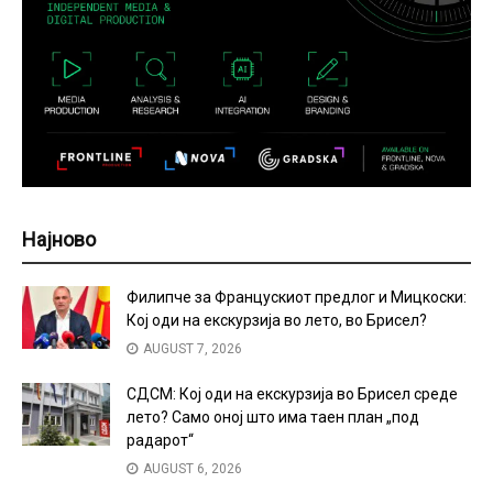
Најново
Филипче за Францускиот предлог и Мицкоски:
Кој оди на екскурзија во лето, во Брисел?
AUGUST 7, 2026
СДСМ: Кој оди на екскурзија во Брисел среде
лето? Само оној што има таен план „под
радарот“
AUGUST 6, 2026