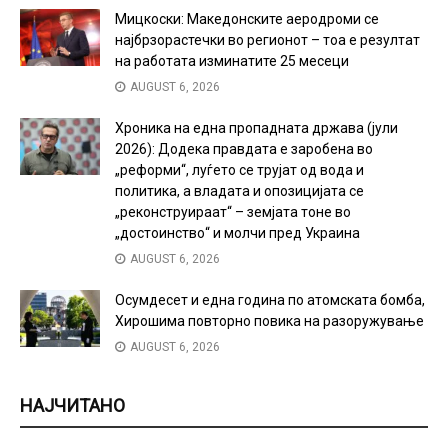
Мицкоски: Македонските аеродроми се
најбрзорастечки во регионот – тоа е резултат
на работата изминатите 25 месеци
AUGUST 6, 2026
Хроника на една пропадната држава (јули
2026): Додека правдата е заробена во
„реформи“, луѓето се трујат од вода и
политика, а владата и опозицијата се
„реконструираат“ – земјата тоне во
„достоинство“ и молчи пред Украина
AUGUST 6, 2026
Осумдесет и една година по атомската бомба,
Хирошима повторно повика на разоружување
AUGUST 6, 2026
НАЈЧИТАНО