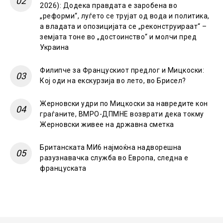
2026): Додека правдата е заробена во
„реформи“, луѓето се трујат од вода и политика,
а владата и опозицијата се „реконструираат“ –
земјата тоне во „достоинство“ и молчи пред
Украина
Филипче за Францускиот предлог и Мицкоски:
Кој оди на екскурзија во лето, во Брисел?
Жерновски удри по Мицкоски за навредите кон
граѓаните, ВМРО-ДПМНЕ возврати дека токму
Жерновски живее на државна сметка
Британската МИ6 најмоќна надворешна
разузнавачка служба во Европа, следна е
француската