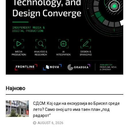
Најново
СДСМ: Кој оди на екскурзија во Брисел среде
лето? Само оној што има таен план „под
радарот“
AUGUST 6, 2026