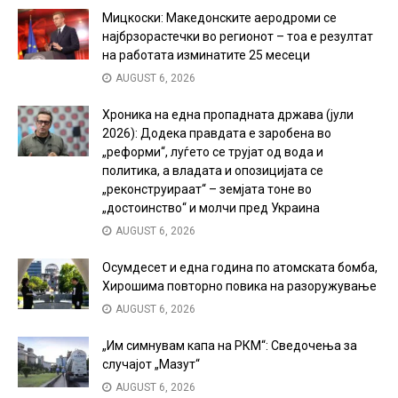
Мицкоски: Македонските аеродроми се
најбрзорастечки во регионот – тоа е резултат
на работата изминатите 25 месеци
AUGUST 6, 2026
Хроника на една пропадната држава (јули
2026): Додека правдата е заробена во
„реформи“, луѓето се трујат од вода и
политика, а владата и опозицијата се
„реконструираат“ – земјата тоне во
„достоинство“ и молчи пред Украина
AUGUST 6, 2026
Осумдесет и една година по атомската бомба,
Хирошима повторно повика на разоружување
AUGUST 6, 2026
„Им симнувам капа на РКМ“: Сведочења за
случајот „Мазут“
AUGUST 6, 2026