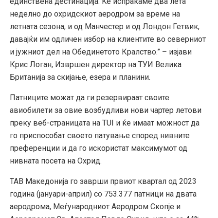
единствена дестинација. Ќе испраќаме два лета
неделно до охридскиот аеродром за време на
летната сезона, и од Манчестер и од Лондон Гетвик,
давајќи им одличен избор на клиентите во северниот
и јужниот дел на Обединетото Кралство.” – изјави
Крис Логан, Извршен директор на ТУИ Велика
Британија за скијање, езера и планини.
Патниците можат да ги резервираат своите
авиобилети за овие возбудливи нови чартер летови
преку веб-страницата на TUI и ќе имаат можност да
го приспособат своето патување според нивните
преференции и да го искористат максимумот од
нивната посета на Охрид.
ТАВ Македонија го заврши првиот квартал од 2023
година (јануари-април) со 753.377 патници на двата
аеродрома, Меѓународниот Аеродром Скопје и