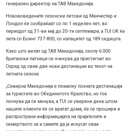
генерален директор на ТАВ Македонија.
Новововедените сезонски летови од Манчестер и
Лондон ќе сообраќаат со по 1 неделен лет, во
периодот од 31-ви мај до 20-ти септември, а TUI UK ќе
лета со Боинг 737-800, со капацитет од 189 седишта.
Како што велат од ТАВ Македонија, околу 6.000
британски патници се очекува да пристигнат во
Охрид од овие две нови дестинации во текот на
летната сезона.
„Северна Македонија е помалку позната дестинација
за туристите во Обединетото Кралство, но тоа
почнува да се менува, а TUI се уверени дека штом
нашите клиенти ќе се вратат дома, ќе се прошири и
распространи информацијата на пријателите и
семејството за и самите да ја искусат оваа