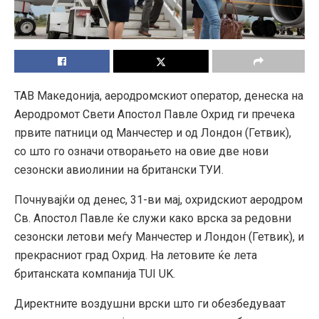
ТАВ Македонија, аеродромскиот оператор, денеска на
Аеродромот Свети Апостол Павле Охрид ги пречека
првите патници од Манчестер и од Лондон (Гетвик),
со што го означи отворањето на овие две нови
сезонски авиолинии на британски ТУИ.
Почнувајќи од денес, 31-ви мај, охридскиот аеродром
Св. Апостол Павле ќе служи како врска за редовни
сезонски летови меѓу Манчестер и Лондон (Гетвик), и
прекрасниот град Охрид. На летовите ќе лета
британската компанија TUI UK.
Директните воздушни врски што ги обезбедуваат