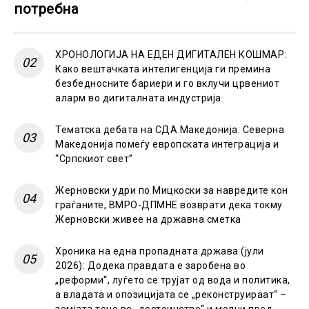
потребна
ХРОНОЛОГИЈА НА ЕДЕН ДИГИТАЛЕН КОШМАР:
Како вештачката интелигенција ги премина
безбедносните бариери и го вклучи црвениот
аларм во дигиталната индустрија
Тематска дебата на СДА Македонија: Северна
Македонија помеѓу европската интеграција и
“Српскиот свет”
Жерновски удри по Мицкоски за навредите кон
граѓаните, ВМРО-ДПМНЕ возврати дека токму
Жерновски живее на државна сметка
Хроника на една пропадната држава (јули
2026): Додека правдата е заробена во
„реформи“, луѓето се трујат од вода и политика,
а владата и опозицијата се „реконструираат“ –
земјата тоне во „достоинство“ и молчи пред