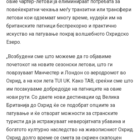
овие чартер-летови ја елиминираат потребата за
повеќекратни чекања меѓу транзитни или трансфери
летови кои одземаат многу време, нудејќи им на
британските патници беспрекорно и практично
искуство на патување покрај волшебното Охридско
Езеро.
„Возбудени сме што можеме да го објавиме
почетокот на новите сезонски летови, што ги
поврзуваат Манчестер и Лондон со аеродромот во
Охрид, а на кои лета TUI UK. Како ТАВ, среќни сме што
им посакуваме добредојде на патниците на овие
нови рути. Со двете нови дестинации од Велика
Британија до Охрид ќе се подобрат опциите за
патување и ќе отворат можности за странските
туристи да ја истражуваат неверојатната убавина и
богатото културно наследство на живописниот Охрид.
Охрид долго време се смета за скриен скапоцен