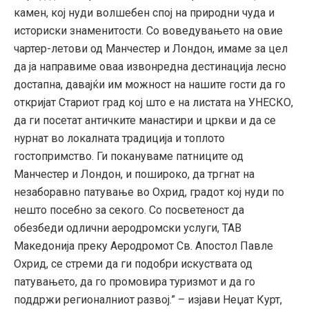
камен, кој нуди волшебен спој на природни чуда и
историски знаменитости. Со воведувањето на овие
чартер-летови од Манчестер и Лондон, имаме за цел
да ја направиме оваа извонредна дестинација лесно
достапна, давајќи им можност на нашите гости да го
откријат Стариот град кој што е на листата на УНЕСКО,
да ги посетат античките манастири и цркви и да се
нурнат во локалната традиција и топлото
гостопримство. Ги покануваме патниците од
Манчестер и Лондон, и пошироко, да тргнат на
незаборавно патување во Охрид, градот кој нуди по
нешто посебно за секого. Со посветеност да
обезбеди одлични аеродромски услуги, ТАВ
Македонија преку Аеродромот Св. Апостол Павле
Охрид, се стреми да ги подобри искуствата од
патувањето, да го промовира туризмот и да го
поддржи регионалниот развој.” – изјави Неџат Курт,