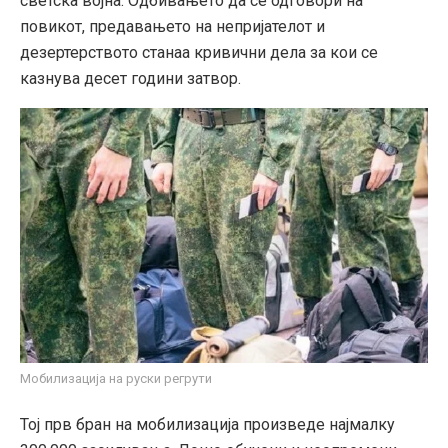
светска војна. Одбивањето да се одговори на
повикот, предавањето на непријателот и
дезертерството станаа кривични дела за кои се
казнува десет години затвор.
Мобилизација на руски регрути
Тој прв бран на мобилизација произведе најмалку