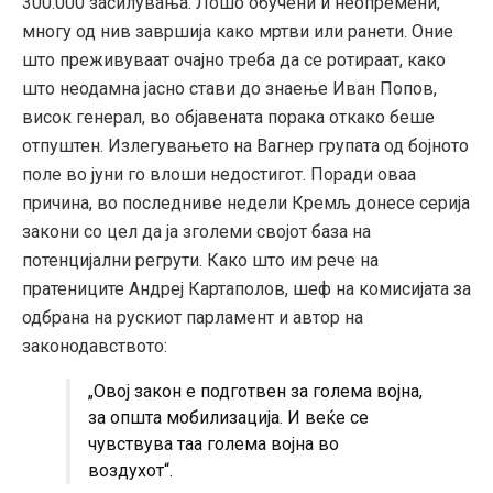
300.000 засилувања. Лошо обучени и неопремени,
многу од нив завршија како мртви или ранети. Оние
што преживуваат очајно треба да се ротираат, како
што неодамна јасно стави до знаење Иван Попов,
висок генерал, во објавената порака откако беше
отпуштен. Излегувањето на Вагнер групата од бојното
поле во јуни го влоши недостигот. Поради оваа
причина, во последниве недели Кремљ донесе серија
закони со цел да ја зголеми својот база на
потенцијални регрути. Како што им рече на
пратениците Андреј Картаполов, шеф на комисијата за
одбрана на рускиот парламент и автор на
законодавството:
„Овој закон е подготвен за голема војна,
за општа мобилизација. И веќе се
чувствува таа голема војна во
воздухот“.