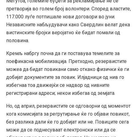
Меѓутоа, големите буџети за рекламирање не се
претворија во голем број волонтери. Според властите,
117.000 луѓе потпишале нови договори во јуни.
Независните набљудувачи како Свердлин велат дека
вистинските бројки веројатно ќе бидат помали од
половина.
Кремљ набргу почна да ги поставува темелите за
поефикасна мобилизација. Претходно, резервистите
можеа да бидат повикани само откако физички ќе ги
добијат документите за повик. Илјадници од нив го
избегнаа тоа движејќи се надвор од нивните
регистрирани адреси; некои избегаа од земјата.
Но, од април, резервистите се одговорни од моментот
кога комисијата за регрутирање ќе го објави повикот,
без разлика дали ќе го добијат или не. Повиците сега
може да се поднесуваат електронски или да се