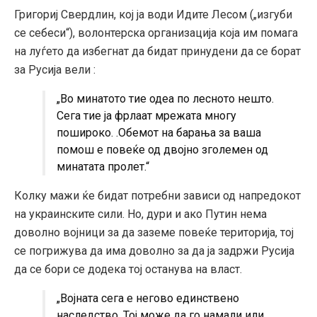
Григориј Свердлин, кој ја води Идите Лесом („изгуби
се себеси“), волонтерска организација која им помага
на луѓето да избегнат да бидат принудени да се борат
за Русија вели :
„Во минатото тие одеа по лесното нешто.
Сега тие ја фрлаат мрежата многу
пошироко. .Обемот на барања за ваша
помош е повеќе од двојно зголемен од
минатата пролет.“
Колку мажи ќе бидат потребни зависи од напредокот
на украинските сили. Но, дури и ако Путин нема
доволно војници за да заземе повеќе територија, тој
се погрижува да има доволно за да ја задржи Русија
да се бори се додека тој останува на власт.
„Војната сега е негово единствено
наследство. Тој може да го намали или