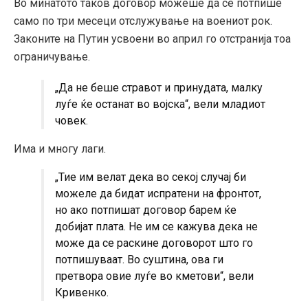
Во минатото таков договор можеше да се потпише
само по три месеци отслужување на воениот рок.
Законите на Путин усвоени во април го отстранија тоа
ограничување.
„Да не беше стравот и принудата, малку
луѓе ќе останат во војска“, вели младиот
човек.
Има и многу лаги.
„Тие им велат дека во секој случај би
можеле да бидат испратени на фронтот,
но ако потпишат договор барем ќе
добијат плата. Не им се кажува дека не
може да се раскине договорот што го
потпишуваат. Во суштина, ова ги
претвора овие луѓе во кметови“, вели
Кривенко.