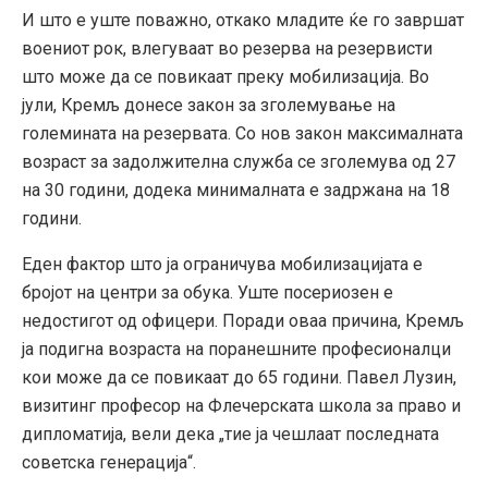
И што е уште поважно, откако младите ќе го завршат
воениот рок, влегуваат во резерва на резервисти
што може да се повикаат преку мобилизација. Во
јули, Кремљ донесе закон за зголемување на
големината на резервата. Со нов закон максималната
возраст за задолжителна служба се зголемува од 27
на 30 години, додека минималната е задржана на 18
години.
Еден фактор што ја ограничува мобилизацијата е
бројот на центри за обука. Уште посериозен е
недостигот од офицери. Поради оваа причина, Кремљ
ја подигна возраста на поранешните професионалци
кои може да се повикаат до 65 години. Павел Лузин,
визитинг професор на Флечерската школа за право и
дипломатија, вели дека „тие ја чешлаат последната
советска генерација“.