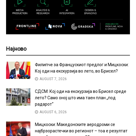
Најново
Филипче за Францускиот предлог и Мицкоски:
Кој оди на екскурзија во лето, во Брисел?
AUGUST 7, 2026
СДСМ: Кој оди на екскурзија во Брисел среде
лето? Само оној што има таен план „под
радарот“
AUGUST 6, 2026
Мицкоски: Македонските аеродроми се
најбрзорастечки во регионот – тоа е резултат