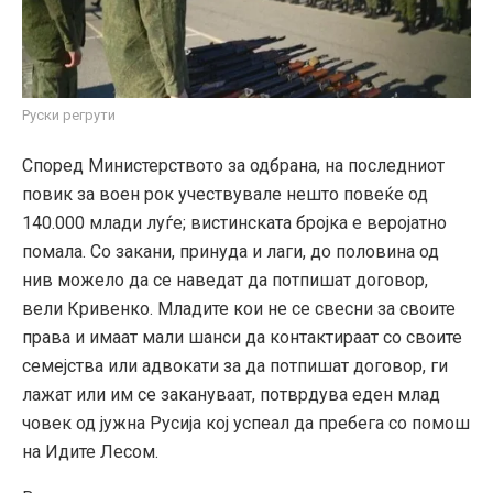
Руски регрути
Според Министерството за одбрана, на последниот
повик за воен рок учествувале нешто повеќе од
140.000 млади луѓе; вистинската бројка е веројатно
помала. Со закани, принуда и лаги, до половина од
нив можело да се наведат да потпишат договор,
вели Кривенко. Младите кои не се свесни за своите
права и имаат мали шанси да контактираат со своите
семејства или адвокати за да потпишат договор, ги
лажат или им се закануваат, потврдува еден млад
човек од јужна Русија кој успеал да пребега со помош
на Идите Лесом.