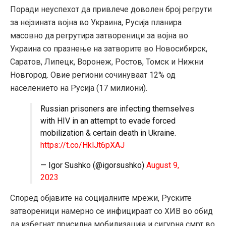
Поради неуспехот да привлече доволен број регрути
за нејзината војна во Украина, Русија планира
масовно да регрутира затвореници за војна во
Украина со празнење на затворите во Новосибирск,
Саратов, Липецк, Воронеж, Ростов, Томск и Нижни
Новгород. Овие региони сочинуваат 12% од
населението на Русија (17 милиони).
Russian prisoners are infecting themselves
with HIV in an attempt to evade forced
mobilization & certain death in Ukraine.
https://t.co/HklJt6pXAJ
— Igor Sushko (@igorsushko)
August 9,
2023
Според објавите на социјалните мрежи, Руските
затвореници намерно се инфицираат со ХИВ во обид
да избегнат присилна мобилизација и сигурна смрт во