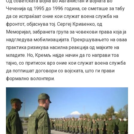
Од советската војна во Авганистан и војната во
Чеченија од 1995 до 1996 година, се сметаше за табу
да се испраќаат оние кои служат воена служба на
фронтот, објаснува тој. Сергеј Кривенко, од
Меморијал, забранета група за човекови права која ја
надгледува мобилизацијата. Прекршувањето на оваа
практика ризикува насилна реакција од мајките на
младите. Но, Кремљ најде начин да го направи тоа
тајно, со притисок врз оние кои служат воена служба
да потпишат договори со војската, што ги прави
формално волонтери.