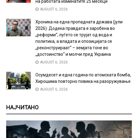
на работата изминатите 25 месеци
AUGUST 6, 2026
Хроника на една пропадната држава (јули
2026): Додека правдата е заробена во
„реформи“, луѓето се трујат од вода и
политика, а владата и опозицијата се
„реконструираат“ – земјата тоне во
„достоинство“ и молчи пред Украина
AUGUST 6, 2026
Осумдесет и една година по атомската бомба,
Хирошима повторно повика на разоружување
AUGUST 6, 2026
НАЈЧИТАНО