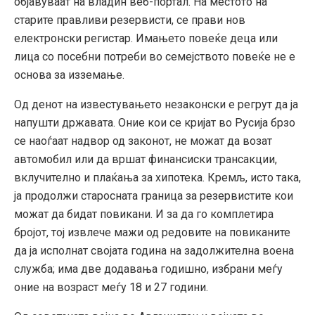
објавуваат на владин веб-портал. На местото на
старите правливи резервисти, се прави нов
електронски регистар. Имањето повеќе деца или
лица со посебни потреби во семејството повеќе не е
основа за изземање.
Од денот на известувањето незаконски е регрут да ја
напушти државата. Оние кои се кријат во Русија брзо
се наоѓаат надвор од законот, не можат да возат
автомобил или да вршат финансиски трансакции,
вклучително и плаќања за хипотека. Кремљ, исто така,
ја продолжи старосната граница за резервистите кои
можат да бидат повикани. И за да го комплетира
бројот, тој извлече мажи од редовите на повиканите
да ја исполнат својата година на задолжителна воена
служба; има две додавања годишно, избрани меѓу
оние на возраст меѓу 18 и 27 години.