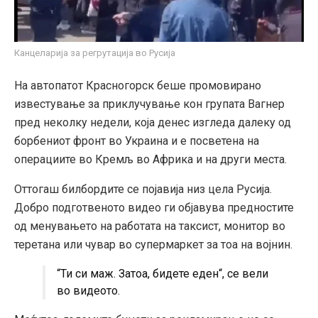
Канцеларија за регрутација во Русија
На автопатот Красногорск беше промовирано
известување за приклучување кон групата Вагнер
пред неколку недели, која денес изгледа далеку од
борбениот фронт во Украина и е посветена на
операциите во Кремљ во Африка и на други места.
Оттогаш билбордите се појавија низ цела Русија.
Добро подготвеното видео ги објавува предностите
од менувањето на работата на таксист, монитор во
теретана или чувар во супермаркет за тоа на војнин.
“Ти си маж. Затоа, бидете еден“, се вели
во видеото.