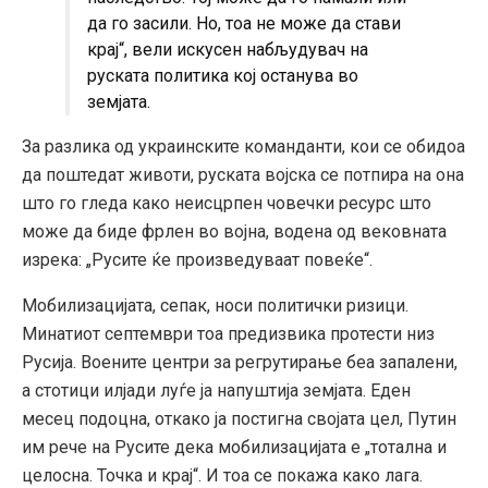
да го засили. Но, тоа не може да стави
крај“, вели искусен набљудувач на
руската политика кој останува во
земјата.
За разлика од украинските команданти, кои се обидоа
да поштедат животи, руската војска се потпира на она
што го гледа како неисцрпен човечки ресурс што
може да биде фрлен во војна, водена од вековната
изрека: „Русите ќе произведуваат повеќе“.
Мобилизацијата, сепак, носи политички ризици.
Минатиот септември тоа предизвика протести низ
Русија. Воените центри за регрутирање беа запалени,
а стотици илјади луѓе ја напуштија земјата. Еден
месец подоцна, откако ја постигна својата цел, Путин
им рече на Русите дека мобилизацијата е „тотална и
целосна. Точка и крај“. И тоа се покажа како лага.