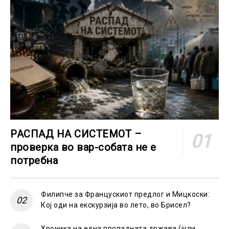
РАСПАД НА СИСТЕМОТ –
проверка во вар-собата не е
потребна
Филипче за Францускиот предлог и Мицкоски:
Кој оди на екскурзија во лето, во Брисел?
Хроника на една пропадната држава (јули