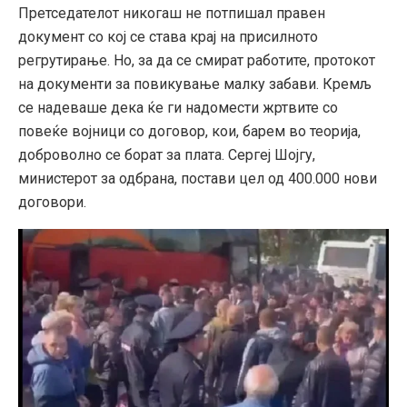
Претседателот никогаш не потпишал правен
документ со кој се става крај на присилното
регрутирање. Но, за да се смират работите, протокот
на документи за повикување малку забави. Кремљ
се надеваше дека ќе ги надомести жртвите со
повеќе војници со договор, кои, барем во теорија,
доброволно се борат за плата. Сергеј Шојгу,
министерот за одбрана, постави цел од 400.000 нови
договори.