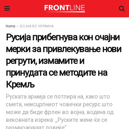
Home
ВОЈНА ВО УКРАИНА
Русија прибегнува кон очајни
мерки за привлекување нови
регрути, измамите и
принудата се методите на
Кремљ
Руската армија се потпира на, како што
смета, неисцрпниот човечки ресурс што
може да биде фрлен во војна, водена од
вековната изрека: „Руските жени ќе се
размножуваат повеќе“.