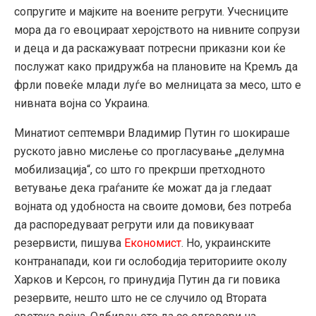
сопругите и мајките на воените регрути. Учесниците
мора да го евоцираат херојството на нивните сопрузи
и деца и да раскажуваат потресни приказни кои ќе
послужат како придружба на плановите на Кремљ да
фрли повеќе млади луѓе во мелницата за месо, што е
нивната војна со Украина.
Минатиот септември Владимир Путин го шокираше
руското јавно мислење со прогласување „делумна
мобилизација“, со што го прекрши претходното
ветување дека граѓаните ќе можат да ја гледаат
војната од удобноста на своите домови, без потреба
да распоредуваат регрути или да повикуваат
резервисти, пишува
Економист
. Но, украинските
контранапади, кои ги ослободија териториите околу
Харков и Керсон, го принудија Путин да ги повика
резервите, нешто што не се случило од Втората