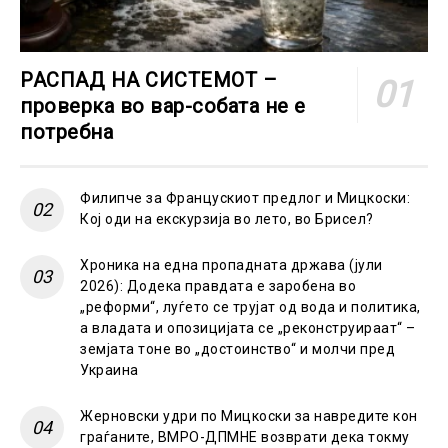
РАСПАД НА СИСТЕМОТ –
проверка во вар-собата не е
потребна
Филипче за Францускиот предлог и Мицкоски:
Кој оди на екскурзија во лето, во Брисел?
Хроника на една пропадната држава (јули
2026): Додека правдата е заробена во
„реформи“, луѓето се трујат од вода и политика,
а владата и опозицијата се „реконструираат“ –
земјата тоне во „достоинство“ и молчи пред
Украина
Жерновски удри по Мицкоски за навредите кон
граѓаните, ВМРО-ДПМНЕ возврати дека токму