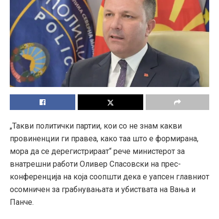
„Такви политички партии, кои со не знам какви
провиненции ги правеа, како таа што е формирана,
мора да се дерегистрираат“ рече министерот за
внатрешни работи Оливер Спасовски на прес-
конференција на која соопшти дека е уапсен главниот
осомничен за грабнувањата и убиствата на Вања и
Панче.