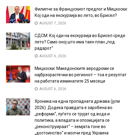
Филипче за Францускиот предлог и Мицкоски:
Кој оди на екскурзија во лето, во Брисел?
AUGUST 7, 2026
СДСМ: Кој оди на екскурзија во Брисел среде
лето? Само оној што има таен план „под
радарот“
AUGUST 6, 2026
Мицкоски: Македонските аеродроми се
најбрзорастечки во регионот – тоа е резултат
на работата изминатите 25 месеци
AUGUST 6, 2026
Хроника на една пропадната држава (јули
2026): Додека правдата е заробена во
„реформи“, луѓето се трујат од вода и
политика, а владата и опозицијата се
„реконструираат“ – земјата тоне во
„достоинство“ и молчи пред Украина