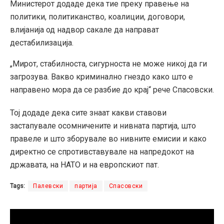
Министерот додаде дека тие преку правење на
политики, политиканство, коалиции, договори,
влијанија од надвор сакале да направат
дестабилизација.
„Мирот, стабилноста, сигурноста не може никој да ги
загрозува. Вакво криминално гнездо како што е
направено мора да се разбие до крај“ рече Спасовски.
Тој додаде дека сите знаат какви ставови
застапувале осомничените и нивната партија, што
правеле и што зборувале во нивните емисии и како
директно се спротивставувале на напредокот на
државата, на НАТО и на европскиот пат.
Tags:
Палевски
партија
Спасовски