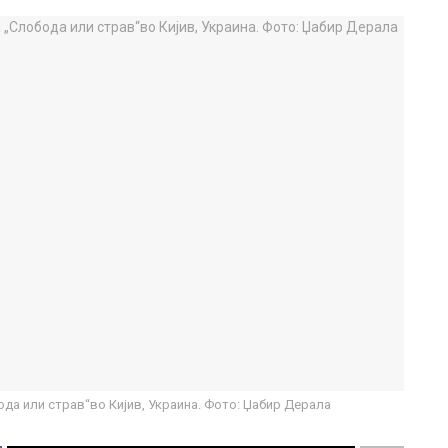
да или страв“во Кијив, Украина. Фото: Џабир Дерала