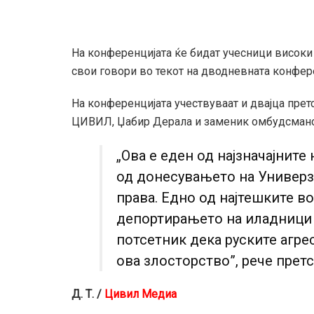
На конференцијата ќе бидат учесници високи 
свои говори во текот на дводневната конфер
На конференцијата учествуваат и двајца прет
ЦИВИЛ, Џабир Дерала и заменик омбудсмано
„Ова е еден од најзначајнит
од донесувањето на Универз
права. Едно од најтешките в
депортирањето на иладници 
потсетник дека руските агре
ова злосторство”, рече прет
Д. Т. /
Цивил Медиа