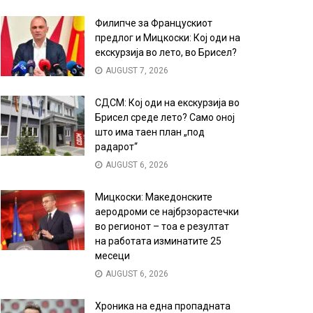
Филипче за Францускиот
предлог и Мицкоски: Кој оди на
екскурзија во лето, во Брисел?
AUGUST 7, 2026
СДСМ: Кој оди на екскурзија во
Брисел среде лето? Само оној
што има таен план „под
радарот“
AUGUST 6, 2026
Мицкоски: Македонските
аеродроми се најбрзорастечки
во регионот – тоа е резултат
на работата изминатите 25
месеци
AUGUST 6, 2026
Хроника на една пропадната