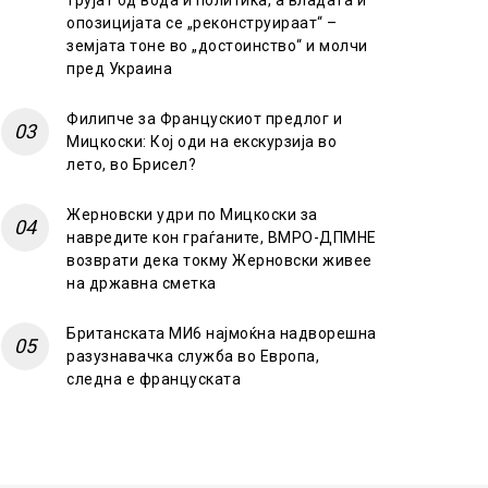
трујат од вода и политика, а владата и
опозицијата се „реконструираат“ –
земјата тоне во „достоинство“ и молчи
пред Украина
Филипче за Францускиот предлог и
Мицкоски: Кој оди на екскурзија во
лето, во Брисел?
Жерновски удри по Мицкоски за
навредите кон граѓаните, ВМРО-ДПМНЕ
возврати дека токму Жерновски живее
на државна сметка
Британската МИ6 најмоќна надворешна
разузнавачка служба во Европа,
следна е француската