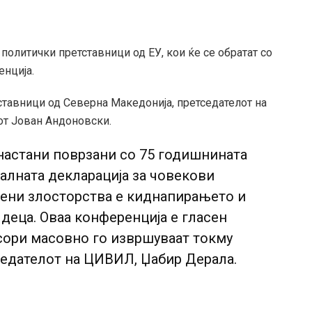
политички претставници од ЕУ, кои ќе се обратат со
енција.
ставници од Северна Македонија, претседателот на
т Јован Андоновски.
е настани поврзани со 75 годишнината
алната декларација за човекови
оени злосторства е киднапирањето и
деца. Оваа конференција е гласен
сори масовно го извршуваат токму
седателот на ЦИВИЛ, Џабир Дерала.