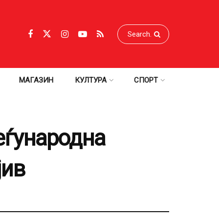
МАГАЗИН
КУЛТУРА
СПОРТ
еѓународна
јив