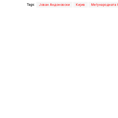
Tags:
Јован Андоновски
Кијив
Меѓународната 