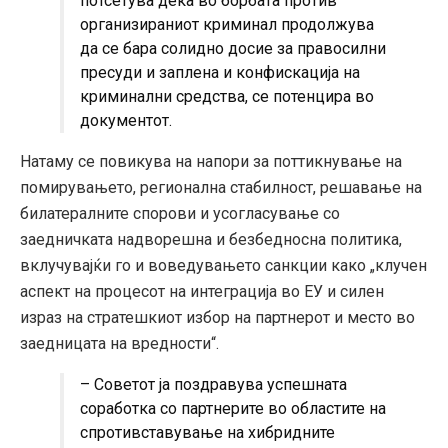
потсетува дека во борбата против
организираниот криминал продолжува
да се бара солидно досие за правосилни
пресуди и заплена и конфискација на
криминални средства, се потенцира во
документот.
Натаму се повикува на напори за поттикнување на
помирувањето, регионална стабилност, решавање на
билатералните спорови и усогласување со
заедничката надворешна и безбедносна политика,
вклучувајќи го и воведувањето санкции како „клучен
аспект на процесот на интеграција во ЕУ и силен
израз на стратешкиот избор на партнерот и место во
заедницата на вредности“.
– Советот ја поздравува успешната
соработка со партнерите во областите на
спротивставување на хибридните