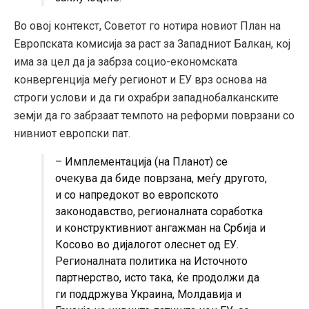
Во овој контекст, Советот го нотира новиот План на
Европската комисија за раст за Западниот Балкан, кој
има за цел да ја забрза социо-економската
конвергенција меѓу регионот и ЕУ врз основа на
строги услови и да ги охрабри западнобалканските
земји да го забрзаат темпото на реформи поврзани со
нивниот европски пат.
– Имплементација (на Планот) се
очекува да биде поврзана, меѓу другото,
и со напредокот во европското
законодавство, регионалната соработка
и конструктивниот ангажман на Србија и
Косово во дијалогот олеснет од ЕУ.
Регионалната политика на Источното
партнерство, исто така, ќе продолжи да
ги поддржува Украина, Молдавија и