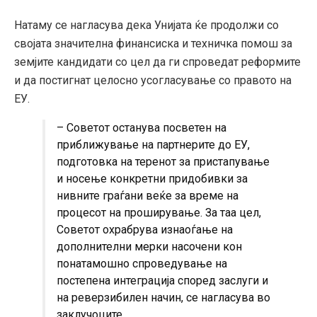
Натаму се нагласува дека Унијата ќе продолжи со
својата значителна финансиска и техничка помош за
земјите кандидати со цел да ги спроведат реформите
и да постигнат целосно усогласување со правото на
ЕУ.
– Советот останува посветен на
приближување на партнерите до ЕУ,
подготовка на теренот за пристапување
и носење конкретни придобивки за
нивните граѓани веќе за време на
процесот на проширување. За таа цел,
Советот охрабрува изнаоѓање на
дополнителни мерки насочени кон
понатамошно спроведување на
постепена интеграција според заслуги и
на реверзибилен начин, се нагласува во
заклучоците.