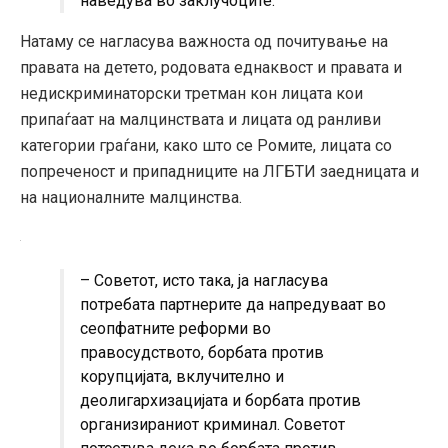
наведува во заклучоците.
Натаму се нагласува важноста од почитување на
правата на детето, родовата еднаквост и правата и
недискриминаторски третман кон лицата кои
припаѓаат на малцинствата и лицата од ранливи
категории граѓани, како што се Ромите, лицата со
попреченост и припадниците на ЛГБТИ заедницата и
на националните малцинства.
– Советот, исто така, ја нагласува
потребата партнерите да напредуваат во
сеопфатните реформи во
правосудството, борбата против
корупцијата, вклучително и
деолигархизацијата и борбата против
организираниот криминал. Советот