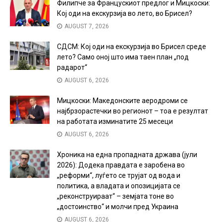
Филипче за Францускиот предлог и Мицкоски:
Кој оди на екскурзија во лето, во Брисел?
AUGUST 7, 2026
СДСМ: Кој оди на екскурзија во Брисел среде
лето? Само оној што има таен план „под
радарот“
AUGUST 6, 2026
Мицкоски: Македонските аеродроми се
најбрзорастечки во регионот – тоа е резултат
на работата изминатите 25 месеци
AUGUST 6, 2026
Хроника на една пропадната држава (јули
2026): Додека правдата е заробена во
„реформи“, луѓето се трујат од вода и
политика, а владата и опозицијата се
„реконструираат“ – земјата тоне во
„достоинство“ и молчи пред Украина
AUGUST 6, 2026