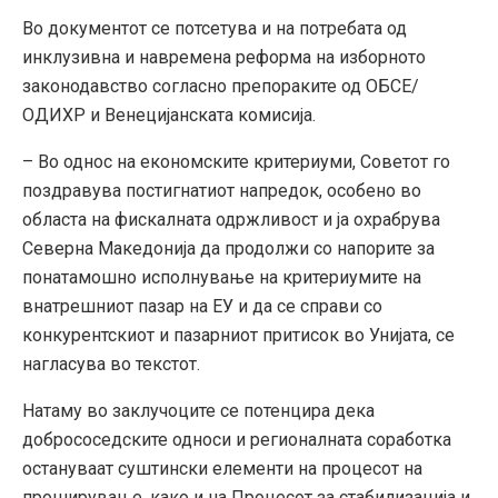
Во документот се потсетува и на потребата од
инклузивна и навремена реформа на изборното
законодавство согласно препораките од ОБСЕ/
ОДИХР и Венецијанската комисија.
– Во однос на економските критериуми, Советот го
поздравува постигнатиот напредок, особено во
областа на фискалната одржливост и ја охрабрува
Северна Македонија да продолжи со напорите за
понатамошно исполнување на критериумите на
внатрешниот пазар на ЕУ и да се справи со
конкурентскиот и пазарниот притисок во Унијата, се
нагласува во текстот.
Натаму во заклучоците се потенцира дека
добрососедските односи и регионалната соработка
остануваат суштински елементи на процесот на
проширување, како и на Процесот за стабилизација и