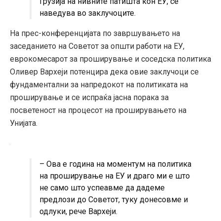
Грузија на нивните патишта кон ЕУ, се
наведува во заклучоците.
На прес-конференцијата по завршувањето на
заседанието на Советот за општи работи на ЕУ,
еврокомесарот за проширување и соседска политика
Оливер Вархеји потенцира дека овие заклучоци се
фундаментални за напредокот на политиката на
проширување и се испраќа јасна порака за
посветеност на процесот на проширувањето на
Унијата.
– Ова е година на моментум на политика
на проширување на ЕУ и драго ми е што
не само што успеавме да дадеме
предлози до Советот, туку донесовме и
одлуки, рече Вархеји.