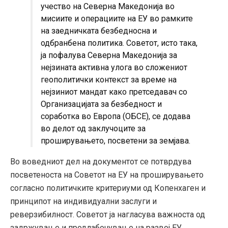
учество на Северна Македонија во
мисиите и операциите на ЕУ во рамките
на заедничката безбедносна и
одбранбена политика. Советот, исто така,
ја пофалува Северна Македонија за
нејзината активна улога во сложениот
геополитички контекст за време на
нејзиниот мандат како претседавач со
Организацијата за безбедност и
соработка во Европа (ОБСЕ), се додава
во делот од заклучоците за
проширувањето, посветени за земјава.
Во воведниот дел на документот се потврдува
посветеноста на Советот на ЕУ на проширувањето
согласно политичките критериуми од Копенхаген и
принципот на индивидуални заслуги и
реверзибилност. Советот ја нагласува важноста од
задржување и продлабочување на развој ЕУ,