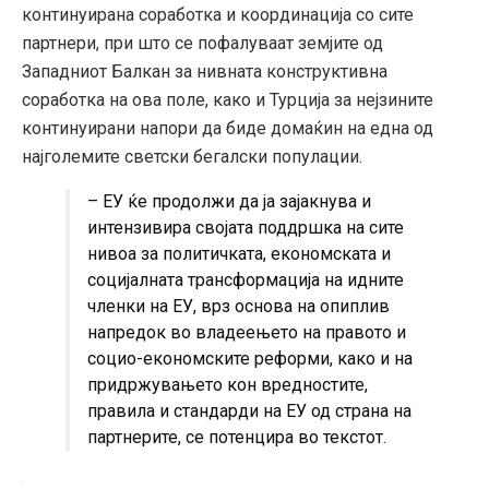
континуирана соработка и координација со сите
партнери, при што се пофалуваат земјите од
Западниот Балкан за нивната конструктивна
соработка на ова поле, како и Турција за нејзините
континуирани напори да биде домаќин на една од
најголемите светски бегалски популации.
– ЕУ ќе продолжи да ја зајакнува и
интензивира својата поддршка на сите
нивоа за политичката, економската и
социјалната трансформација на идните
членки на ЕУ, врз основа на опиплив
напредок во владеењето на правото и
социо-економските реформи, како и на
придржувањето кон вредностите,
правила и стандарди на ЕУ од страна на
партнерите, се потенцира во текстот.