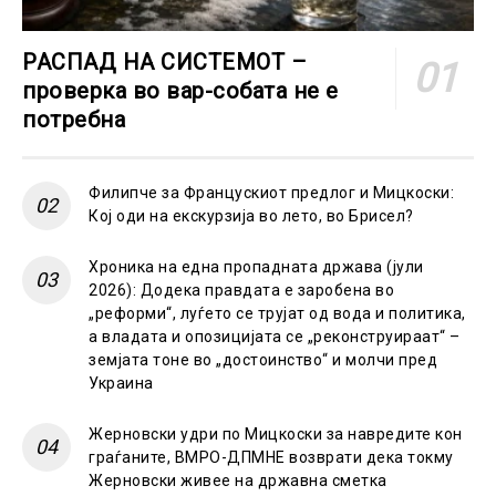
РАСПАД НА СИСТЕМОТ –
проверка во вар-собата не е
потребна
Филипче за Францускиот предлог и Мицкоски:
Кој оди на екскурзија во лето, во Брисел?
Хроника на една пропадната држава (јули
2026): Додека правдата е заробена во
„реформи“, луѓето се трујат од вода и политика,
а владата и опозицијата се „реконструираат“ –
земјата тоне во „достоинство“ и молчи пред
Украина
Жерновски удри по Мицкоски за навредите кон
граѓаните, ВМРО-ДПМНЕ возврати дека токму
Жерновски живее на државна сметка