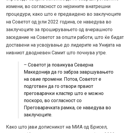
измени, во согласност со нејзините внатрешни
процедури, како што е предвидено во заклучоците
на Советот од јули 2022 година, се наведува во
заклучоците за проширувањето од вчерашното
заседание на Советот за општи работи, што ќе бидат
доставени на усвојување до лидерите на Унијата на
нивниот дводневен Самит што почнува утре.
– Советот ја повикува Северна
Македонија да го забрза завршувањето
на овие промени. Потоа, Советот е
подготвен да го отвори првиот
преговарачки кластер што е можно
поскоро, во согласност со
Преговарачката рамка, се наведува во
заклучоците.
Како што јави дописникот на МИА од Брисел,