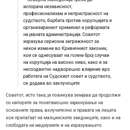
испорача независност,
професионализам и непристрасност на
судството, борбата против корупцијата и
организираниот криминал и реформата
на јавната администрација. Советот
изразува сериозна загриженост за
некои измени во Кривичниот законик,
кои се однесуваат на голем број случаи
на корупција на високо ниво, како и за
несоодветно надворешно влијание врз
работата на Судскиот совет и судството,
се додава во заклучоците
Советот, исто така, ја повикува земјава да продолжи
со напорите за понатамошно зајакнување на
основните права, вклучително и правата на лицата
кои припаѓаат на малцинските заедниците, како и на
слободата на медиумите и на изразувањето.