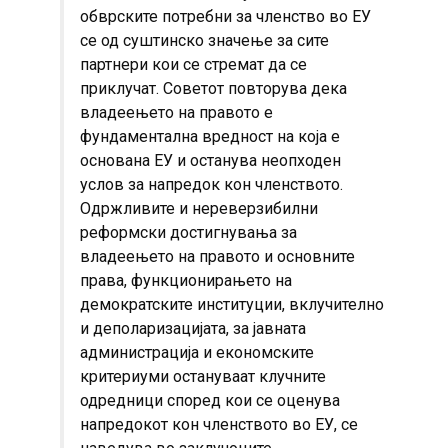
обврските потребни за членство во ЕУ
се од суштинско значење за сите
партнери кои се стремат да се
приклучат. Советот повторува дека
владеењето на правото е
фундаментална вредност на која е
основана ЕУ и останува неопходен
услов за напредок кон членството.
Одржливите и нереверзибилни
реформски достигнувања за
владеењето на правото и основните
права, функционирањето на
демократските институции, вклучително
и деполаризацијата, за јавната
администрација и економските
критериуми остануваат клучните
одредници според кои се оценува
напредокот кон членството во ЕУ, се