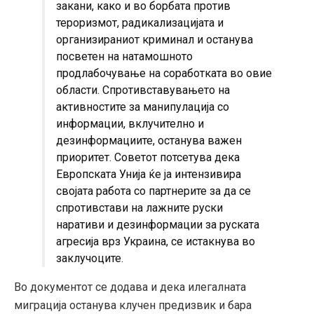
закани, како и во борбата против
тероризмот, радикализацијата и
организираниот криминал и останува
посветен на натамошното
продлабочување на соработката во овие
области. Спротивставувањето на
активностите за манипулација со
информации, вклучително и
дезинформациите, останува важен
приоритет. Советот потсетува дека
Европската Унија ќе ја интензивира
својата работа со партнерите за да се
спротивстави на лажните руски
наративи и дезинформации за руската
агресија врз Украина, се истакнува во
заклучоците.
Во документот се додава и дека илегалната
миграција останува клучен предизвик и бара