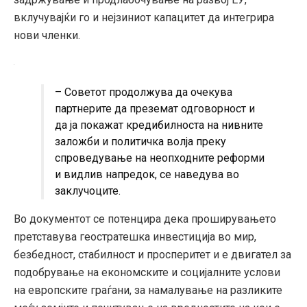
вклучувајќи го и нејзиниот капацитет да интегрира
нови членки.
– Советот продолжува да очекува
партнерите да преземат одговорност и
да ја покажат кредибилноста на нивните
заложби и политичка волја преку
спроведување на неопходните реформи
и видлив напредок, се наведува во
заклучоците.
Во документот се потенцира дека проширувањето
претставува геостратешка инвестиција во мир,
безбедност, стабилност и просперитет и е двигател за
подобрување на економските и социјалните услови
на европските граѓани, за намалување на разликите