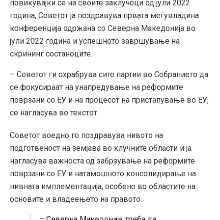
повикувајќи се на своите заклучоци од јули 2022
година, Советот ја поздравува првата меѓувладина
конференција одржана со Северна Македонија во
јули 2022 година и успешното завршување на
скрининг состаноците.
– Советот ги охрабрува сите партии во Собранието да
се фокусираат на унапредување на реформите
поврзани со ЕУ и на процесот на пристапување во ЕУ,
се нагласува во текстот.
Советот воедно го поздравува нивото на
подготвеност на земјава во клучните области и ја
нагласува важноста од забрзување на реформите
поврзани со ЕУ и натамошното консолидирање на
нивната имплементација, особено во областите на
основите и владеењето на правото.
– Северна Македонија треба да