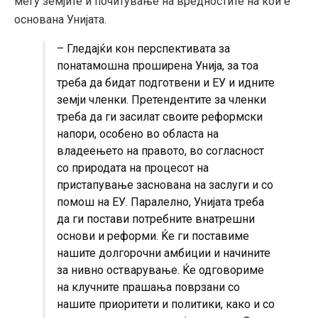
меѓу земјите и почитување на вредностите на кои е
основана Унијата.
– Гледајќи кон перспективата за
понатамошна проширена Унија, за тоа
треба да бидат подготвени и ЕУ и идните
земји членки. Претендентите за членки
треба да ги засилат своите реформски
напори, особено во областа на
владеењето на правото, во согласност
со природата на процесот на
пристапување заснована на заслуги и со
помош на ЕУ. Паралелно, Унијата треба
да ги постави потребните внатрешни
основи и реформи. Ќе ги поставиме
нашите долгорочни амбиции и начините
за нивно остварување. Ќе одговориме
на клучните прашања поврзани со
нашите приоритети и политики, како и со