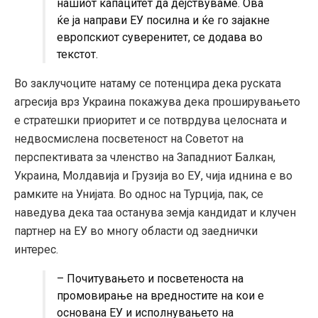
нашиот капацитет да дејствуваме. Ова
ќе ја направи ЕУ посилна и ќе го зајакне
европскиот суверенитет, се додава во
текстот.
Во заклучоците натаму се потенцира дека руската
агресија врз Украина покажува дека проширувањето
е стратешки приоритет и се потврдува целосната и
недвосмислена посветеност на Советот на
перспективата за членство на Западниот Балкан,
Украина, Молдавија и Грузија во ЕУ, чија иднина е во
рамките на Унијата. Во однос на Турција, пак, се
наведува дека таа останува земја кандидат и клучен
партнер на ЕУ во многу области од заеднички
интерес.
– Почитувањето и посветеноста на
промовирање на вредностите на кои е
основана ЕУ и исполнувањето на