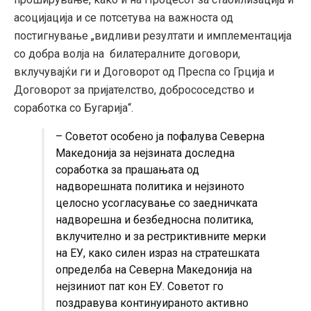
асоцијација и се потсетува на важноста од
постигнување „видливи резултати и имплементација
со добра волја на билатералните договори,
вклучувајќи ги и Договорот од Преспа со Грција и
Договорот за пријателство, добрососедство и
соработка со Бугарија“.
– Советот особено ја пофалува Северна
Македонија за нејзината доследна
соработка за прашањата од
надворешната политика и нејзиното
целосно усогласување со заедничката
надворешна и безбедносна политика,
вклучително и за рестриктивните мерки
на ЕУ, како силен израз на стратешката
определба на Северна Македонија на
нејзиниот пат кон ЕУ. Советот го
поздравува континуираното активно