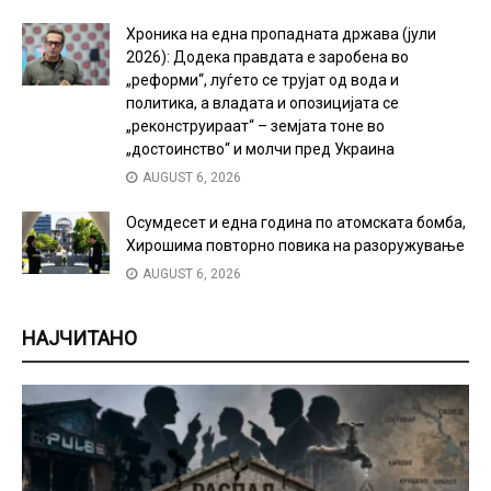
Хроника на една пропадната држава (јули
2026): Додека правдата е заробена во
„реформи“, луѓето се трујат од вода и
политика, а владата и опозицијата се
„реконструираат“ – земјата тоне во
„достоинство“ и молчи пред Украина
AUGUST 6, 2026
Осумдесет и една година по атомската бомба,
Хирошима повторно повика на разоружување
AUGUST 6, 2026
НАЈЧИТАНО