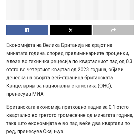
Економијата на Велика Британија на крајот на
минатата година, според прелиминарните проценки,
влезе во техничка рецесија по кварталниот пад од 0,3
отсто во четвртиот квартал од 2023 година, објави
денеска на својата веб-страница британската
Канцеларија за национална статистика (ОНС),
пренесува МИА.
Британската економија претходно падна за 0,1 отсто
квартално во третото тромесечие од минатата година,
така што економијата е во пад веќе два квартали по
ред, пренесува Скај њуз.