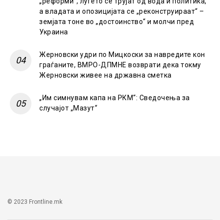
„реформи“, луѓето се трујат од вода и политика,
а владата и опозицијата се „реконструираат“ –
земјата тоне во „достоинство“ и молчи пред
Украина
Жерновски удри по Мицкоски за навредите кон
граѓаните, ВМРО-ДПМНЕ возврати дека токму
Жерновски живее на државна сметка
„Им симнувам капа на РКМ“: Сведочења за
случајот „Мазут“
© 2023 Frontline.mk