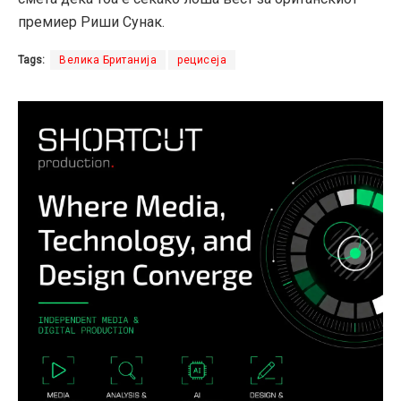
премиер Риши Сунак.
Tags:
Велика Британија
рецисеја