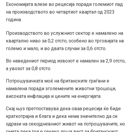
Економијата влезе во рецесија поради големиот пад
на производството во четвртиот квартал од 2023
година.
Производството во услужниот сектор е намалено на
квартално ниво за 0,2 отсто, особено во трговијата на
големо и мало, и во двата случаи за 0,6 отсто.
Во наведениот период извозот е намален за 2,9 отсто,
а увозот за 0,8 отсто.
Потрошувачката моќ на британските граѓани е
намалена поради зголемените животни трошоци,
високата инфлација и цените на енергијата.
Скај њуз претпоставува дека оваа рецесија ќе биде
краткотрајна и блага и дека нема значително да се
одрази на секојдневниот живот на потрошувачите, но
смета дека тоа е секако лоша вест за британскиот