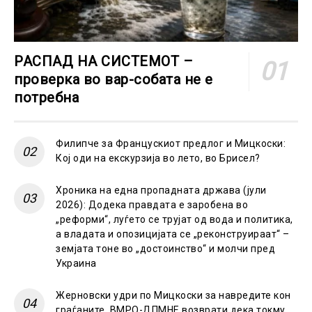
РАСПАД НА СИСТЕМОТ –
проверка во вар-собата не е
потребна
Филипче за Францускиот предлог и Мицкоски:
Кој оди на екскурзија во лето, во Брисел?
Хроника на една пропадната држава (јули
2026): Додека правдата е заробена во
„реформи“, луѓето се трујат од вода и политика,
а владата и опозицијата се „реконструираат“ –
земјата тоне во „достоинство“ и молчи пред
Украина
Жерновски удри по Мицкоски за навредите кон
граѓаните, ВМРО-ДПМНЕ возврати дека токму