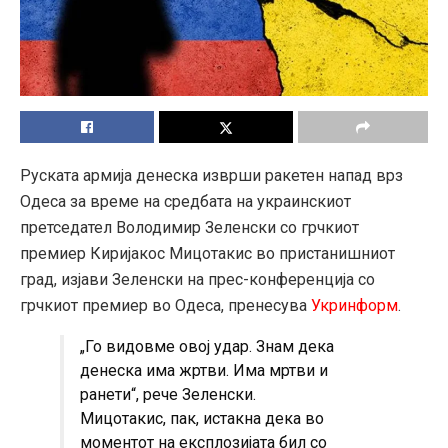
Руската армија денеска изврши ракетен напад врз
Одеса за време на средбата на украинскиот
претседател Володимир Зеленски со грчкиот
премиер Киријакос Мицотакис во пристанишниот
град, изјави Зеленски на прес-конференција со
грчкиот премиер во Одеса, пренесува
Укринформ
.
„Го видовме овој удар. Знам дека
денеска има жртви. Има мртви и
ранети“, рече Зеленски.
Мицотакис, пак, истакна дека во
моментот на експлозијата бил со