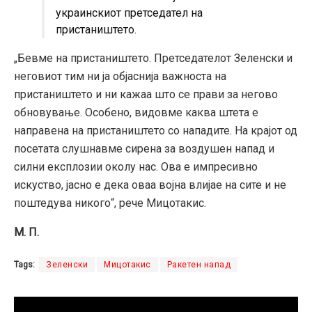
украинскиот претседател на
пристаништето.
„Бевме на пристаништето. Претседателот Зеленски и
неговиот тим ни ја објаснија важноста на
пристаништето и ни кажаа што се прави за негово
обновување. Особено, видовме каква штета е
направена на пристаништето со нападите. На крајот од
посетата слушнавме сирена за воздушен напад и
силни експлозии околу нас. Ова е импресивно
искуство, јасно е дека оваа војна влијае на сите и не
поштедува никого“, рече Мицотакис.
М. П.
Tags:
Зеленски
Мицотакис
Ракетен напад