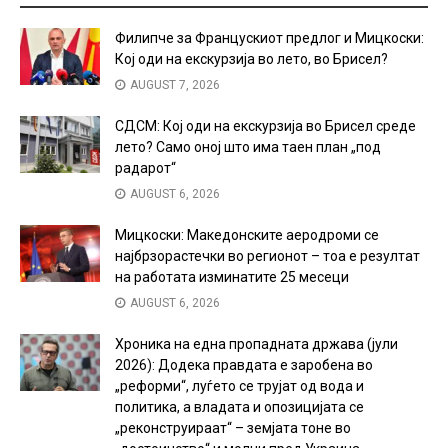
Филипче за Францускиот предлог и Мицкоски:
Кој оди на екскурзија во лето, во Брисел?
AUGUST 7, 2026
СДСМ: Кој оди на екскурзија во Брисел среде
лето? Само оној што има таен план „под
радарот“
AUGUST 6, 2026
Мицкоски: Македонските аеродроми се
најбрзорастечки во регионот – тоа е резултат
на работата изминатите 25 месеци
AUGUST 6, 2026
Хроника на една пропадната држава (јули
2026): Додека правдата е заробена во
„реформи“, луѓето се трујат од вода и
политика, а владата и опозицијата се
„реконструираат“ – земјата тоне во