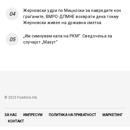
Жерновски удри по Мицкоски за навредите кон
граѓаните, ВМРО-ДПМНЕ возврати дека токму
Жерновски живее на државна сметка
„Им симнувам капа на РКМ“: Сведочења за
случајот „Мазут“
© 2023 Frontline.mk
ЗА НАС
ИМПРЕСУМ
ПОЛИТИКА НА ПРИВАТНОСТ
МАРКЕТИНГ
КОНТАКТ