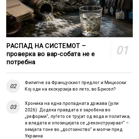
РАСПАД НА СИСТЕМОТ –
проверка во вар-собата не е
потребна
Филипче за Францускиот предлог и Мицкоски:
Кој оди на екскурзија во лето, во Брисел?
Хроника на една пропадната држава (јули
2026): Додека правдата е заробена во
„реформи“, луѓето се трујат од вода и политика,
а владата и опозицијата се „реконструираат“ –
земјата тоне во „достоинство“ и молчи пред
Украина