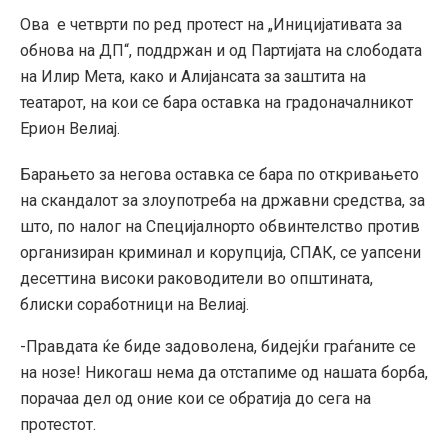
Ова е четврти по ред протест на „Иницијативата за
обнова на ДП“, поддржан и од Партијата на слободата
на Илир Мета, како и Алијансата за заштита на
театарот, на кои се бара оставка на градоначалникот
Ерион Велиај.
Барањето за негова оставка се бара по откривањето
на скандалот за злоупотреба на државни средства, за
што, по налог на Специјалнорто обвинтелство против
организиран криминал и корупција, СПАК, се уапсени
десеттина високи раководители во општината,
блиски соработници на Велиај.
-Правдата ќе биде задоволена, бидејќи граѓаните се
на нозе! Никогаш нема да отстапиме од нашата борба,
порачаа дел од оние кои се обратија до сега на
протестот.