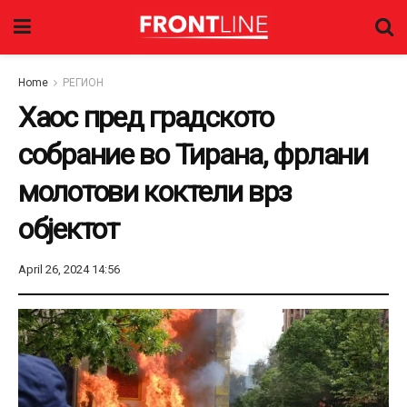
Home
РЕГИОН
Хаос пред градското
собрание во Тирана, фрлани
молотови коктели врз
објектот
April 26, 2024 14:56