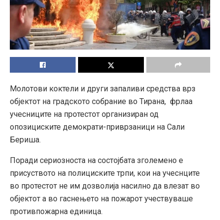
Молотови коктели и други запаливи средства врз
објектот на градското собрание во Тирана, фрлаа
учесниците на протестот организиран од
опозициските демократи-приврзаници на Сали
Бериша.
Поради сериозноста на состојбата зголемено е
присуството на полициските трпи, кои на учеснците
во протестот не им дозволија насилно да влезат во
објектот а во гаснењето на пожарот учествуваше
противпожарна единица.