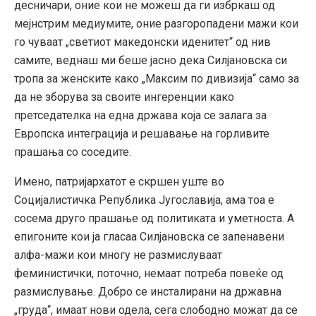
десничари, оние кои не можеш да ги избркаш од
мејнстрим медиумите, оние разгоропадени мажи кои
го чуваат „светиот македонски иденитет“ од нив
самите, веднаш ми беше јасно дека Силјановска си
тропа за женските како „Максим по дивизија“ само за
да не зборува за своите ингеренции како
претседателка на една држава која се залага за
Европска интеграција и решавање на горливите
прашања со соседите.
Имено, патријархатот е скршен уште во
Социјалистичка Република Југославија, ама тоа е
сосема друго прашање од политиката и уметноста. А
епигоните кои ја гласаа Силјановска се запенавени
алфа-мажи кои многу не размислуваат
феминистички, поточно, немаат потреба повеќе од
размислување. Добро се инсталирани на државна
„груда“, имаат нови одела, сега слободно можат да се