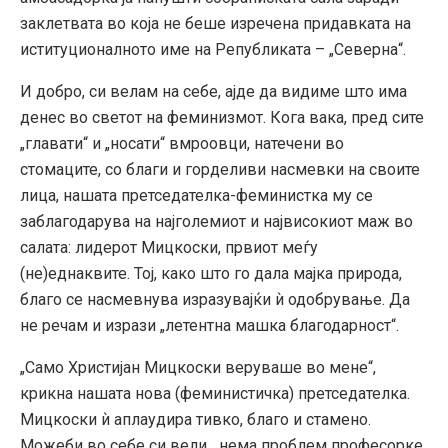
заклетвата во која не беше изречена придавката на
иституционалното име на Републиката – „Северна“.
И добро, си велам на себе, ајде да видиме што има
денес во светот на феминизмот. Кога вака, пред сите
„главати“ и „носати“ вмроовци, натечени во
стомаците, со благи и горделиви насмевки на своите
лица, нашата претседателка-феминистка му се
заблагодарува на најголемиот и највисокиот маж во
салата: лидерот Мицкоски, првиот меѓу
(не)еднаквите. Тој, како што го дала мајка природа,
благо се насмевнува изразувајќи ѝ одобрување. Да
не речам и изрази „летентна машка благодарност“.
„Само Христијан Мицкоски веруваше во мене“,
крикна нашата нова (феминистичка) претседателка.
Мицкоски ѝ аплаудира тивко, благо и стамено.
Можеби во себе си вели, „нема проблем професорке,