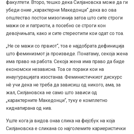
факултети. Второ, тешко дека Силјановска може да ги
убеди оние „карактерни Македонци“ дека во ова
општество постои мизогинија затоа што сите строги
мажи се и патриоти, а посебно се строги кон
девојчињата, како и сите стереотипи кои одат со тоа.
„Не се мажи со првиот“, тоа е најдобрата дефиниција
што феминизмот ја произведе. Понатаму, секоја жена
има право на рaбота. Секоја жена има право да биде
економски независна. Тоа се пораки кои на
инаугурацијата изостанаа. Феминистичкиот дискурс
нè учи дека не треба да зависиш од никого, ама, за
жал, Силјановска не само што зависи од
„карактерните Македонци“, туку е комплетно
киднапирана од нив.
Уште кога ја видов онаа слика на фејсбук на која
Силјановска е сликана со најголемите кариеристички