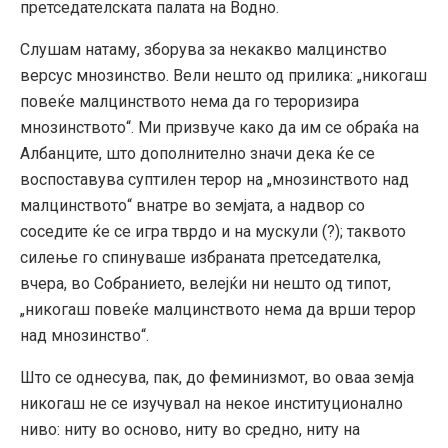
претседателската палата на Водно.
Слушам натаму, зборува за некакво малцинство
версус мнозинство. Вели нешто од прилика: „никогаш
повеќе малцинството нема да го тероризира
мнозинството“. Ми призвуче како да им се обраќа на
Албанците, што дополнително значи дека ќе се
воспоставува суптилен терор на „мнозинството над
малцинството“ внатре во земјата, а надвор со
соседите ќе се игра тврдо и на мускули (?); таквото
силење го спинуваше избраната претседателка,
вчера, во Собранието, велејќи ни нешто од типот,
„никогаш повеќе малцинството нема да врши терор
над мнозинство“.
Што се однесува, пак, до феминизмот, во оваа земја
никогаш не се изучувал на некое институционално
ниво: ниту во осново, ниту во средно, ниту на