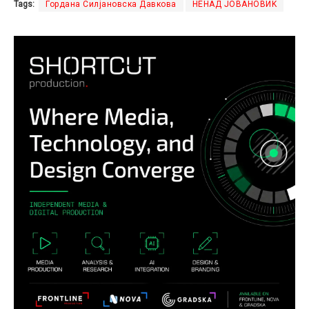
Tags:
Гордана Силјановска Давкова
НЕНАД ЈОВАНОВИЌ