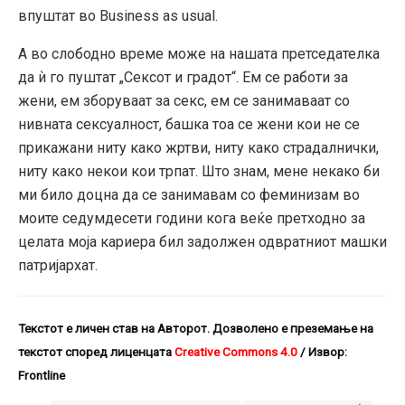
впуштат во Business as usual.
А во слободно време може на нашата претседателка
да ѝ го пуштат „Сексот и градот“. Ем се работи за
жени, ем зборуваат за секс, ем се занимаваат со
нивната сексуалност, башка тоа се жени кои не се
прикажани ниту како жртви, ниту како страдалнички,
ниту како некои кои трпат. Што знам, мене некако би
ми било доцна да се занимавам со феминизам во
моите седумдесети години кога веќе претходно за
целата моја кариера бил задолжен одвратниот машки
патријархат.
Текстот е личен став на Авторот. Дозволено е преземање на
текстот според лиценцата
Creative Commons 4.0
/ Извор:
Frontline