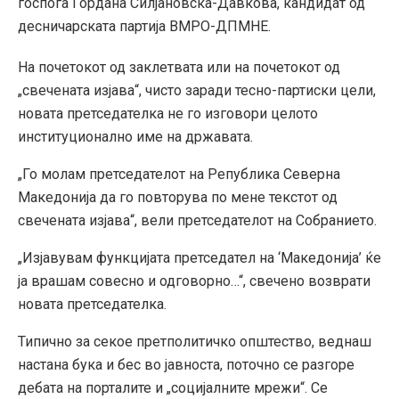
госпоѓа Гордана Силјановска-Давкова, кандидат од
десничарската партија ВМРО-ДПМНЕ.
На почетокот од заклетвата или на почетокот од
„свечената изјава“, чисто заради тесно-партиски цели,
новата претседателка не го изговори целото
институционално име на државата.
„Го молам претседателот на Република Северна
Македонија да го повторува по мене текстот од
свечената изјава“, вели претседателот на Собранието.
„Изјавувам функцијата претседател на ‘Македонија’ ќе
ја врашам совесно и одговорно…“, свечено возврати
новата претседателка.
Типично за секое претполитичко општество, веднаш
настана бука и бес во јавноста, поточно се разгоре
дебата на порталите и „социјалните мрежи“. Се