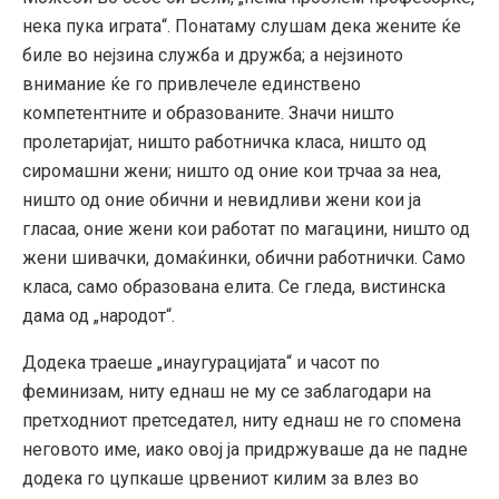
нека пука играта“. Понатаму слушам дека жените ќе
биле во нејзина служба и дружба; а нејзиното
внимание ќе го привлечеле единствено
компетентните и образованите. Значи ништо
пролетаријат, ништо работничка класа, ништо од
сиромашни жени; ништо од оние кои трчаа за неа,
ништо од оние обични и невидливи жени кои ја
гласаа, оние жени кои работат по магацини, ништо од
жени шивачки, домаќинки, обични работнички. Само
класа, само образована елита. Се гледа, вистинска
дама од „народот“.
Додека траеше „инаугурацијата“ и часот по
феминизам, ниту еднаш не му се заблагодари на
претходниот претседател, ниту еднаш не го спомена
неговото име, иако овој ја придржуваше да не падне
додека го цупкаше црвениот килим за влез во