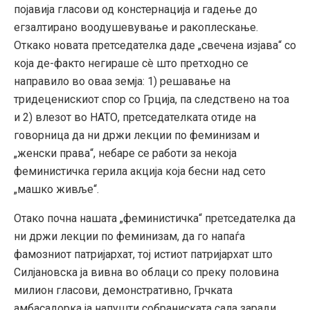
појавија гласови од констернација и гадење до
егзалтирано воодушевување и ракоплескање.
Откако новата претседателка даде „свечена изјава“ со
која де-факто негираше сè што претходно се
направило во оваа земја: 1) решавање на
тридеценискиот спор со Грција, па следствено на тоа
и 2) влезот во НАТО, претседателката отиде на
говорница да ни држи лекции по феминизам и
„женски права“, небаре се работи за некоја
феминистичка герила акција која бесни над сето
„машко живље“.
Отако почна нашата „феминистичка“ претседателка да
ни држи лекции по феминизам, да го напаѓа
фамозниот патријархат, тој истиот патријархат што
Силјановска ја вивна во облаци со преку половина
милион гласови, демонстративно, Грчката
амбасадорка ја напушти собраниската сала заради