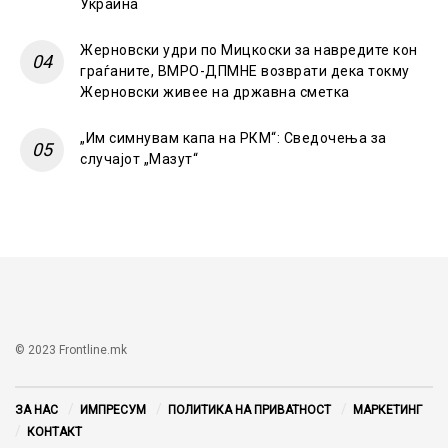
Украина
Жерновски удри по Мицкоски за навредите кон
граѓаните, ВМРО-ДПМНЕ возврати дека токму
Жерновски живее на државна сметка
„Им симнувам капа на РКМ“: Сведочења за
случајот „Мазут“
© 2023 Frontline.mk
ЗА НАС
ИМПРЕСУМ
ПОЛИТИКА НА ПРИВАТНОСТ
МАРКЕТИНГ
КОНТАКТ