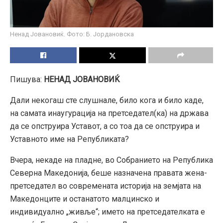
Ненад Јовановиќ. Фото: Б. Јордановска
Пишува:
НЕНАД ЈОВАНОВИЌ
Дали некогаш сте слушнале, било кога и било каде,
на самата инаугурација на претседател(ка) на држава
да се опструира Уставот, а со тоа да се опструира и
Уставното име на Републиката?
Вчера, некаде на пладне, во Собранието на Република
Северна Македонија, беше назначена правата жена-
претседател во современата историја на земјата на
Македонците и останатото малцинско и
индивидуално „живље“; името на претседателката е