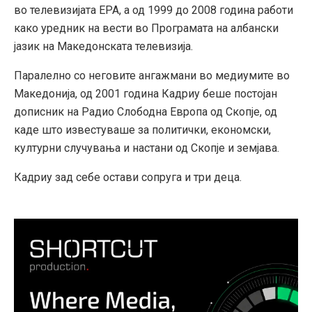
во телевизијата ЕРА, а од 1999 до 2008 година работи
како уредник на вести во Програмата на албански
јазик на Македонската телевизија.
Паралелно со неговите ангажмани во медиумите во
Македонија, од 2001 година Кадриу беше постојан
дописник на Радио Слободна Европа од Скопје, од
каде што известуваше за политички, економски,
културни случувања и настани од Скопје и земјава.
Кадриу зад себе остави сопруга и три деца.