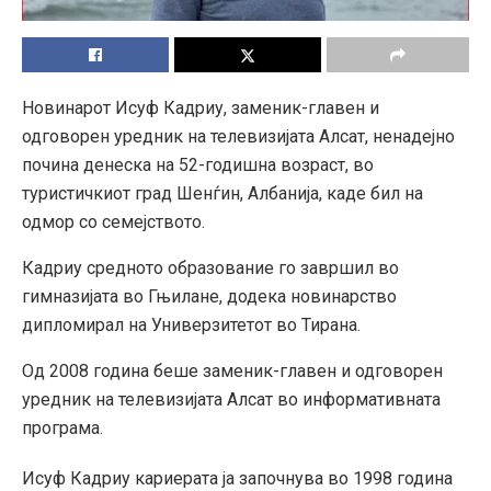
Новинарот Исуф Кадриу, заменик-главен и
одговорен уредник на телевизијата Алсат, ненадејно
почина денеска на 52-годишна возраст, во
туристичкиот град Шенѓин, Албанија, каде бил на
одмор со семејството.
Кадриу средното образование го завршил во
гимназијата во Гњилане, додека новинарство
дипломирал на Универзитетот во Тирана.
Од 2008 година беше заменик-главен и одговорен
уредник на телевизијата Алсат во информативната
програма.
Исуф Кадриу кариерата ја започнува во 1998 година