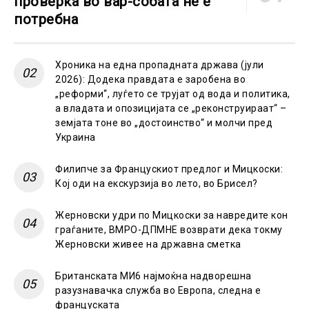
проверка во вар-собата не е
потребна
Хроника на една пропадната држава (јули
2026): Додека правдата е заробена во
„реформи“, луѓето се трујат од вода и политика,
а владата и опозицијата се „реконструираат“ –
земјата тоне во „достоинство“ и молчи пред
Украина
Филипче за Францускиот предлог и Мицкоски:
Кој оди на екскурзија во лето, во Брисел?
Жерновски удри по Мицкоски за навредите кон
граѓаните, ВМРО-ДПМНЕ возврати дека токму
Жерновски живее на државна сметка
Британската МИ6 најмоќна надворешна
разузнавачка служба во Европа, следна е
француската