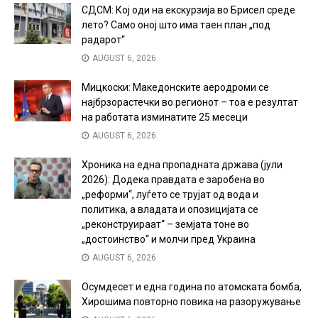
СДСМ: Кој оди на екскурзија во Брисел среде
лето? Само оној што има таен план „под
радарот“
AUGUST 6, 2026
Мицкоски: Македонските аеродроми се
најбрзорастечки во регионот – тоа е резултат
на работата изминатите 25 месеци
AUGUST 6, 2026
Хроника на една пропадната држава (јули
2026): Додека правдата е заробена во
„реформи“, луѓето се трујат од вода и
политика, а владата и опозицијата се
„реконструираат“ – земјата тоне во
„достоинство“ и молчи пред Украина
AUGUST 6, 2026
Осумдесет и една година по атомската бомба,
Хирошима повторно повика на разоружување