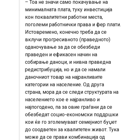
– Тоа не значи само покачување на
минималната плата, туку инвестиција
кон поквалитетни работни места,
поголеми работнички права и фер плати.
Истовремено, конечно треба да се
вклучи прогресивното (праведното)
оданочување за да се обезбеди
праведен и ефикасен начин на
собирање даноци, и нивна праведна
редистрибуција, но и да се намали
даночниот товар на најранливите
категории на население. Од друга
страна, мора да се следи структурата на
населението кое е најранливо и
најпогодено, па за овие граѓани да се
обезбедат социо-економски поддршки
кои ќе го зголемуваат семејниот буџет
до соодветен за квалитетен живот. Тука
може да се прави комбинација од