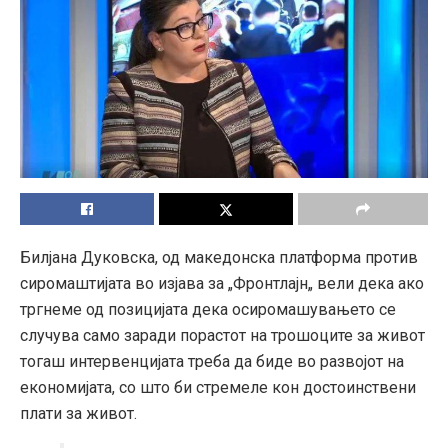
Билјана Дуковска, од македонска платформа против
сиромаштијата во изјава за „Фронтлајн„ вели дека ако
тргнеме од позицијата дека осиромашувањето се
случува само заради порастот на трошоците за живот
тогаш интервенцијата треба да биде во развојот на
економијата, со што би стремеле кон достоинствени
плати за живот.