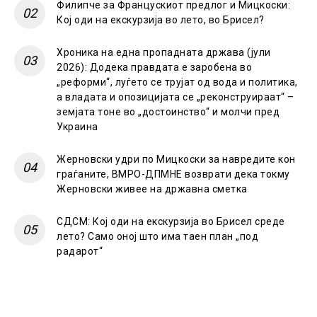
Филипче за Францускиот предлог и Мицкоски:
Кој оди на екскурзија во лето, во Брисел?
Хроника на една пропадната држава (јули
2026): Додека правдата е заробена во
„реформи“, луѓето се трујат од вода и политика,
а владата и опозицијата се „реконструираат“ –
земјата тоне во „достоинство“ и молчи пред
Украина
Жерновски удри по Мицкоски за навредите кон
граѓаните, ВМРО-ДПМНЕ возврати дека токму
Жерновски живее на државна сметка
СДСМ: Кој оди на екскурзија во Брисел среде
лето? Само оној што има таен план „под
радарот“