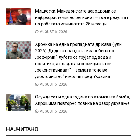
Мицкоски: Македонските аеродроми се
најбрзорастечки во регионот – тоа е резултат
на работата изминатите 25 месеци
AUGUST 6, 2026
Хроника на една пропадната држава (јули
2026): Додека правдата е заробена во
„реформи“, луѓето се трујат од вода и
политика, а владата и опозицијата се
„реконструираат“ – земјата тоне во
„достоинство“ и молчи пред Украина
AUGUST 6, 2026
Осумдесет и една година по атомската бомба,
Хирошима повторно повика на разоружување
AUGUST 6, 2026
НАЈЧИТАНО