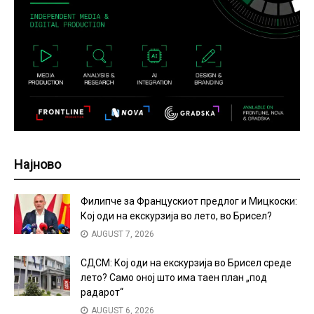
Најново
Филипче за Францускиот предлог и Мицкоски:
Кој оди на екскурзија во лето, во Брисел?
AUGUST 7, 2026
СДСМ: Кој оди на екскурзија во Брисел среде
лето? Само оној што има таен план „под
радарот“
AUGUST 6, 2026