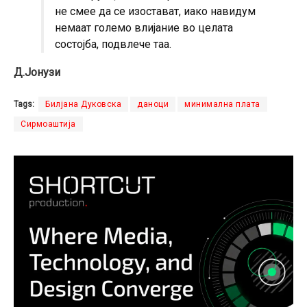
не смее да се изостават, иако навидум
немаат големо влијание во целата
состојба, подвлече таа.
Д.Јонузи
Tags:
Билјана Дуковска
даноци
минимална плата
Сирмоаштија