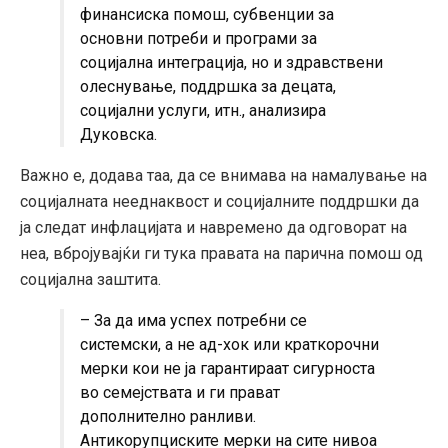
финансиска помош, субвенции за
основни потреби и програми за
социјална интеграција, но и здравствени
олеснување, поддршка за децата,
социјални услуги, итн., анализира
Дуковска.
Важно е, додава таа, да се внимава на намалување на
социјалната нееднаквост и социјалните поддршки да
ја следат инфлацијата и навремено да одговорат на
неа, вбројувајќи ги тука правата на парична помош од
социјална заштита.
– За да има успех потребни се
системски, а не ад-хок или краткорочни
мерки кои не ја гарантираат сигурноста
во семејствата и ги прават
дополнително ранливи.
Антикорупциските мерки на сите нивоа