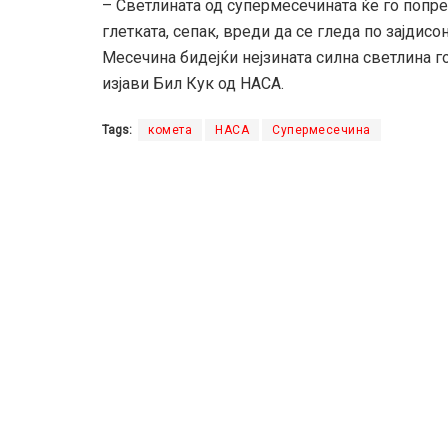
– Светлината од супермесечината ќе го попре
глетката, сепак, вреди да се гледа по зајдисо
Месечина бидејќи нејзината силна светлина г
изјави Бил Кук од НАСА.
Tags:
комета
НАСА
Супермесечина