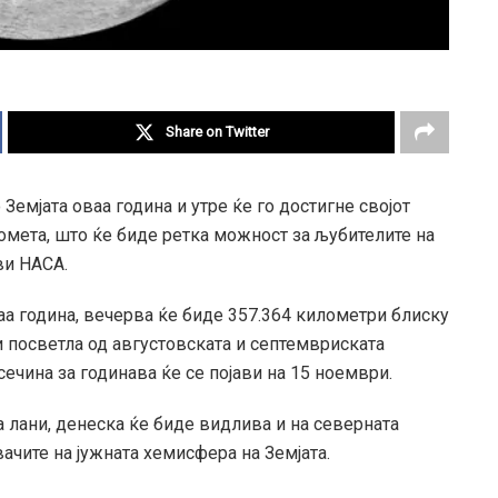
Share on Twitter
емјата оваа година и утре ќе го достигне својот
комета, што ќе биде ретка можност за љубителите на
ви НАСА.
аа година, вечерва ќе биде 357.364 километри блиску
и посветла од августовската и септемвриската
ечина за годинава ќе се појави на 15 ноември.
 лани, денеска ќе биде видлива и на северната
ачите на јужната хемисфера на Земјата.