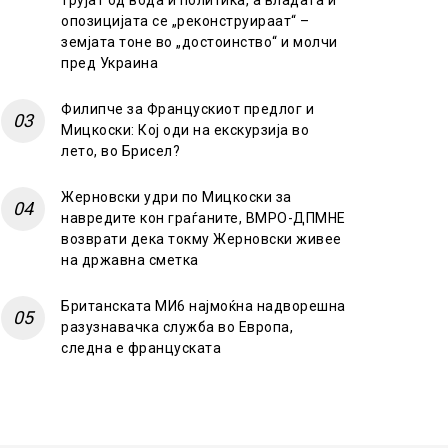
трујат од вода и политика, а владата и
опозицијата се „реконструираат“ –
земјата тоне во „достоинство“ и молчи
пред Украина
Филипче за Францускиот предлог и
Мицкоски: Кој оди на екскурзија во
лето, во Брисел?
Жерновски удри по Мицкоски за
навредите кон граѓаните, ВМРО-ДПМНЕ
возврати дека токму Жерновски живее
на државна сметка
Британската МИ6 најмоќна надворешна
разузнавачка служба во Европа,
следна е француската