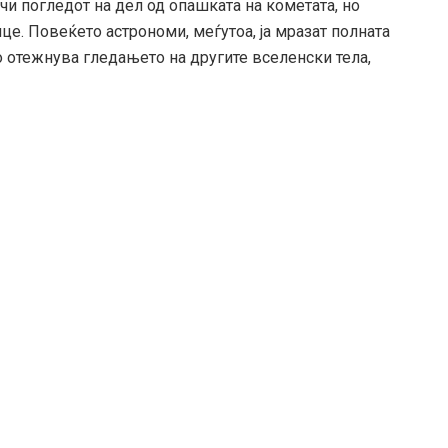
чи погледот на дел од опашката на кометата, но
нце. Повеќето астрономи, меѓутоа, ја мразат полната
о отежнува гледањето на другите вселенски тела,