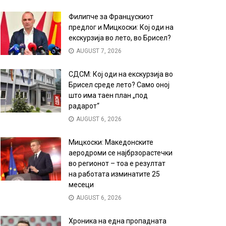
Филипче за Францускиот
предлог и Мицкоски: Кој оди на
екскурзија во лето, во Брисел?
AUGUST 7, 2026
СДСМ: Кој оди на екскурзија во
Брисел среде лето? Само оној
што има таен план „под
радарот“
AUGUST 6, 2026
Мицкоски: Македонските
аеродроми се најбрзорастечки
во регионот – тоа е резултат
на работата изминатите 25
месеци
AUGUST 6, 2026
Хроника на една пропадната