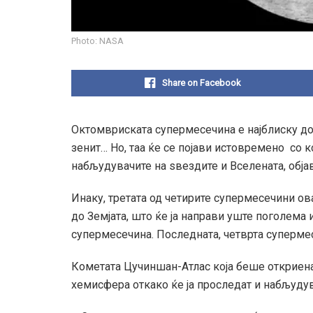
Photo: NASA
Share on Facebook
Октомвриската супермесечина е најблиску до З
зенит… Но, таа ќе се појави истовремено со 
набљудувачите на ѕвездите и Вселената, обја
Инаку, третата од четирите супермесечини ов
до Земјата, што ќе ја направи уште поголема 
супермесечина. Последната, четврта супермес
Кометата Цучиншан-Атлас која беше откриена
хемисфера откако ќе ја проследат и набљудув