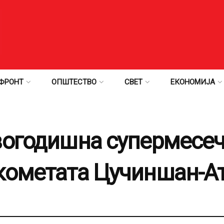
ФРОНТ
ОПШТЕСТВО
СВЕТ
ЕКОНОМИЈА
вогодишна супермесе
кометата Цучиншан-А