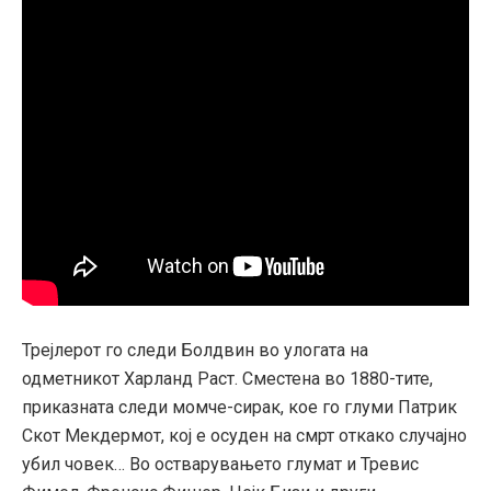
Трејлерот го следи Болдвин во улогата на
одметникот Харланд Раст. Сместена во 1880-тите,
приказната следи момче-сирак, кое го глуми Патрик
Скот Мекдермот, кој е осуден на смрт откако случајно
убил човек… Во остварувањето глумат и Тревис