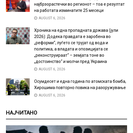
најбрзорастечки во регионот – тоа е резултат
на работата изминатите 25 месеци
AUGUST 6, 2026
Хроника на една пропадната држава (јули
2026): Додека правдата е заробена во
„реформи“, луѓето се трујат од вода и
политика, а владата и опозицијата се
„реконструираат“ – земјата тоне во
„достоинство“ и молчи пред Украина
AUGUST 6, 2026
Осумдесет и една година по атомската бомба,
Хирошима повторно повика на разоружување
AUGUST 6, 2026
НАЈЧИТАНО