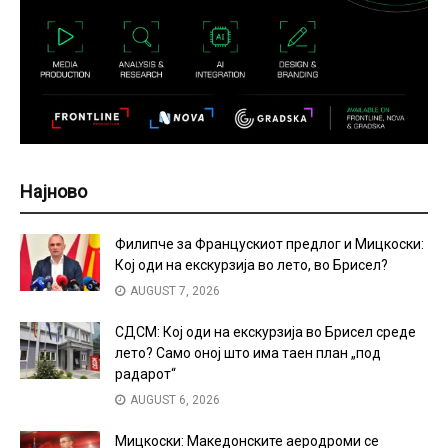
Најново
Филипче за Францускиот предлог и Мицкоски:
Кој оди на екскурзија во лето, во Брисел?
AUGUST 7, 2026
СДСМ: Кој оди на екскурзија во Брисел среде
лето? Само оној што има таен план „под
радарот“
AUGUST 6, 2026
Мицкоски: Македонските аеродроми се