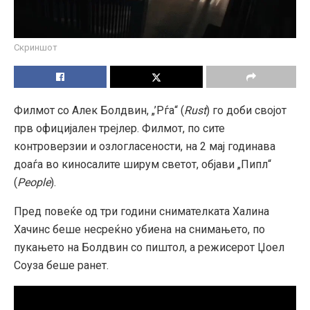
Скриншот
Филмот со Алек Болдвин, „’Рѓа“ (
Rust
) го доби својот
прв официјален трејлер. Филмот, по сите
контроверзии и озлогласености, на 2 мај годинава
доаѓа во киносалите ширум светот, објави „Пипл“
(
People
).
Пред повеќе од три години снимателката Халина
Хачинс беше несреќно убиена на снимањето, по
пукањето на Болдвин со пиштол, а режисерот Џоел
Соуза беше ранет.