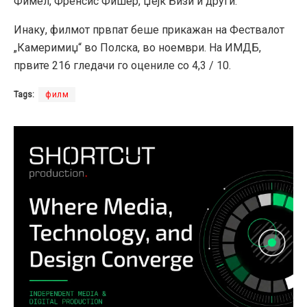
Фимел, Френсис Фишер, Џејк Бизи и други.
Инаку, филмот првпат беше прикажан на Фествалот
„Камеримиџ“ во Полска, во ноември. На ИМДБ,
првите 216 гледачи го оцениле со 4,3 / 10.
Tags:
филм