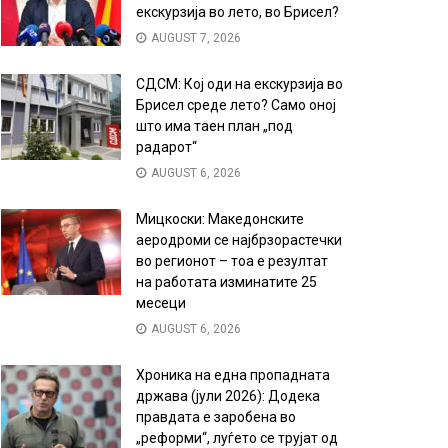
екскурзија во лето, во Брисел?
AUGUST 7, 2026
СДСМ: Кој оди на екскурзија во
Брисел среде лето? Само оној
што има таен план „под
радарот“
AUGUST 6, 2026
Мицкоски: Македонските
аеродроми се најбрзорастечки
во регионот – тоа е резултат
на работата изминатите 25
месеци
AUGUST 6, 2026
Хроника на една пропадната
држава (јули 2026): Додека
правдата е заробена во
„реформи“, луѓето се трујат од