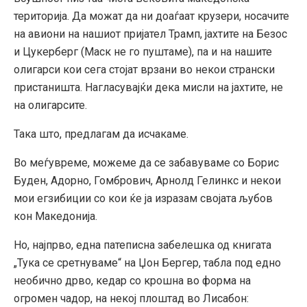
територија. Да можат да ни доаѓаат крузери, носачите
на авиони на нашиот пријател Трамп, јахтите на Безос
и Цукерберг (Маск не го пуштаме), па и на нашите
олигарси кои сега стојат врзани во некои странски
пристаништа. Нагласувајќи дека мисли на јахтите, не
на олигарсите.
Така што, предлагам да исчакаме.
Во меѓувреме, можеме да се забавуваме со Борис
Буден, Адорно, Гомбрович, Арнолд Гелинкс и некои
мои егзибиции со кои ќе ја изразам својата љубов
кон Македонија.
Но, најпрво, една патеписна забелешка од книгата
„Тука се сретнуваме“ на Џон Бергер, табла под едно
необично дрво, кедар со крошна во форма на
огромен чадор, на некој плоштад во Лисабон: