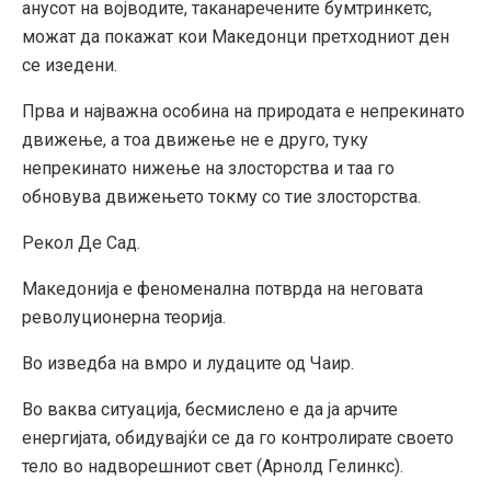
анусот на војводите, таканаречените бумтринкетс,
можат да покажат кои Македонци претходниот ден
се изедени.
Прва и најважна особина на природата е непрекинато
движење, а тоа движење не е друго, туку
непрекинато нижење на злосторства и таа го
обновува движењето токму со тие злосторства.
Рекол Де Сад.
Македонија е феноменална потврда на неговата
револуционерна теорија.
Во изведба на вмро и лудаците од Чаир.
Во ваква ситуација, бесмислено е да ја арчите
енергијата, обидувајќи се да го контролирате своето
тело во надворешниот свет (Арнолд Гелинкс).