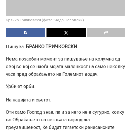
Бранко Тричковски (фото: Чедо Поповски)
Пишува:
БРАНКО ТРИЧКОВСКИ
Нема позаебан момент за пишување на колумна од
овој во кој се наоѓа мојата маленкост на само неколку
часа пред обраќањето на Големиот водач.
Урби ет орби.
На нацијата и светот.
Оти само Господ знае, па и за него не е сугурно, колку
во Обраќањето на неговата војводска
преузвишеност, ќе бидат гигантски ренесансните