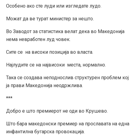
Особено ако сте луди или изгледате лудо.
Можат да ве турат министер за нешто.
Во Заводот за статистика велат дека во Македонија
нема невработен луд човек.
Сите се на високи позиција во власта.
Најлудите се на највисоки места, нормално.
Така се создава неподнослив структурен проблем кој
ја прави Македонија неодржлива.
***
Добро е што премиерот не оди во Крушево.
Што бара македонски премиер на прославата на една
инфантилна бугарска провокација.