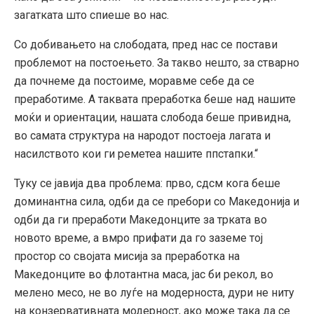
загатката што спиеше во нас.
Со добивањето на слободата, пред нас се постави
проблемот на постоењето. За такво нешто, за стварно
да почнеме да постоиме, моравме себе да се
преработиме. А таквата преработка беше над нашите
моќи и ориентации, нашата слобода беше привидна,
во самата структура на народот постоеја лагата и
насилството кои ги реметеа нашите ппстапки.“
Туку се јавија два проблема: прво, сдсм кога беше
доминантна сила, одби да се пребори со Македонија и
одби да ги преработи Македонците за трката во
новото време, а вмро прифати да го заземе тој
простор со својата мисија за преработка на
Македонците во флотантна маса, јас би рекол, во
мелено месо, не во луѓе на модерноста, дури не ниту
на конзервативната модерност, ако може така да се