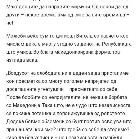
Македонците да направите мајмуни. Од некои да, од
други – некое време, ама од сите за сите времиња –
не!
Можеби веќе сум го цитирал Витолд со парчето кое
мислам дека е многу згодно за денот на Републиката
што умира. Во блага македонизирана форма, тоа
изгледа вака:
„Воздухот на слободата ни е даден за да пристапиме
кон пресметка со многу поголем непријател од
досегашните угнетувачи – пресметката со себе.
После борбите со непријателите, нѐ чекаше борбата
со Македонија. Така што, не е чудо што независноста
се покажа потешка и попонижувачка од ропството.
Додека бевме обземени со бунт против освојувачите,
прашањата: кои сме? што треба со себе да сториме?
како да беа успиени – но независноста ја разбуди