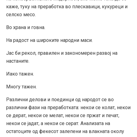
каже, туку на преработка во плескавици, кукуреци и
селско месо.
Во храна и говна.
На радост на широките народни маси.
Јас би рекол, правилен и закономерен развој на
настаните.
Иако тажен.
Многу тажен.
Различни делови и поединци од народот се во
различни фази на преработката: некои се колат, некои
се дерат, некои се мелат, некои се пржат и печат,
некои се јадат, а некои се серат. Анализата на
остатоците од фекесот залепени на влакната околу