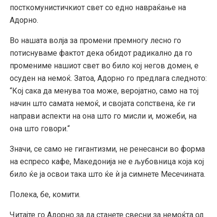
посткомунистичкиот свет со едно навраќање на
Адорно.
Во нашата волја за промени премногу лесно го
потиснуваме фактот дека обидот радикално да го
промениме нашиот свет во било кој негов домен, е
осуден на немоќ. Затоа, Адорно го предлага следното:
“Кој сака да менува тоа може, веројатно, само на тој
начин што самата немоќ, и својата сопствена, ќе ги
направи аспекти на она што го мисли и, можеби, на
она што говори.“
Значи, се само не гигантизми, не ренесанси во форма
на еспресо кафе, Македонија не е љубовница која кој
било ќе ја освои така што ќе ѝ ја симнете Месечината.
Полека, бе, комити.
Читајте го Адорно за да станете свесни за немоќта од