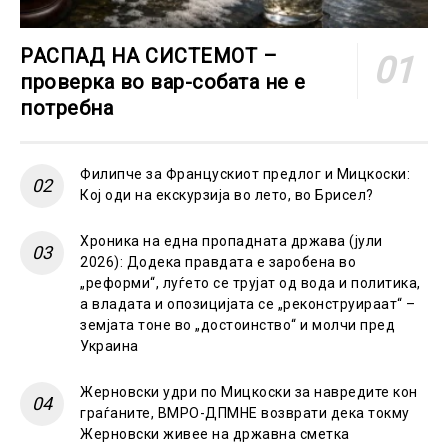
РАСПАД НА СИСТЕМОТ –
проверка во вар-собата не е
потребна
Филипче за Францускиот предлог и Мицкоски:
Кој оди на екскурзија во лето, во Брисел?
Хроника на една пропадната држава (јули
2026): Додека правдата е заробена во
„реформи“, луѓето се трујат од вода и политика,
а владата и опозицијата се „реконструираат“ –
земјата тоне во „достоинство“ и молчи пред
Украина
Жерновски удри по Мицкоски за навредите кон
граѓаните, ВМРО-ДПМНЕ возврати дека токму
Жерновски живее на државна сметка