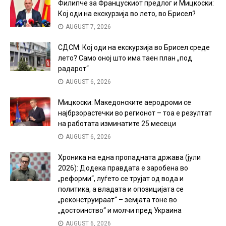
Филипче за Францускиот предлог и Мицкоски:
Кој оди на екскурзија во лето, во Брисел?
AUGUST 7, 2026
СДСМ: Кој оди на екскурзија во Брисел среде
лето? Само оној што има таен план „под
радарот“
AUGUST 6, 2026
Мицкоски: Македонските аеродроми се
најбрзорастечки во регионот – тоа е резултат
на работата изминатите 25 месеци
AUGUST 6, 2026
Хроника на една пропадната држава (јули
2026): Додека правдата е заробена во
„реформи“, луѓето се трујат од вода и
политика, а владата и опозицијата се
„реконструираат“ – земјата тоне во
„достоинство“ и молчи пред Украина
AUGUST 6, 2026