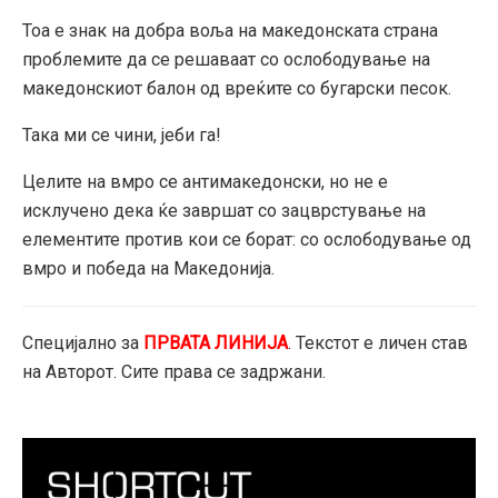
Тоа е знак на добра воља на македонската страна
проблемите да се решаваат со ослободување на
македонскиот балон од вреќите со бугарски песок.
Така ми се чини, јеби га!
Целите на вмро се антимакедонски, но не е
исклучено дека ќе завршат со зацврстување на
елементите против кои се борат: со ослободување од
вмро и победа на Македонија.
Специјално за
ПРВАТА ЛИНИЈА
. Текстот е личен став
на Авторот. Сите права се задржани.