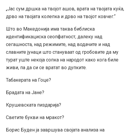
„Јас сум дршка на твојот ашов, врата на твојата куќа,
дрво на твојата колепка и дрво на твојот ковчег.“
Што во Македонија има таква библиска
идентификациска сеопфатност, далеку над
сегашноста, над режимите, над водачите и над
славните јунаци што стануваат од гробовите да му
турат уште некоја сопка на народот како кога биле
живи, па да си се вратат во дупките.
Табакерата на Гоце?
Брадата на Јане?
Крушевската пиздарија?
Светите букви на мракот?
Борис Буден ја завршува својата анализа на