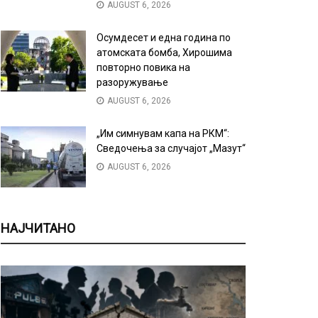
AUGUST 6, 2026
Осумдесет и една година по
атомската бомба, Хирошима
повторно повика на
разоружување
AUGUST 6, 2026
„Им симнувам капа на РКМ“:
Сведочења за случајот „Мазут“
AUGUST 6, 2026
НАЈЧИТАНО