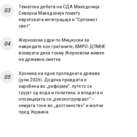
Тематска дебата на СДА Македонија:
Северна Македонија помеѓу
европската интеграција и “Српскиот
свет”
Жерновски удри по Мицкоски за
навредите кон граѓаните, ВМРО-ДПМНЕ
возврати дека токму Жерновски живее
на државна сметка
Хроника на една пропадната држава
(јули 2026): Додека правдата е
заробена во „реформи“, луѓето се
трујат од вода и политика, а владата и
опозицијата се „реконструираат“ –
земјата тоне во „достоинство“ и молчи
пред Украина