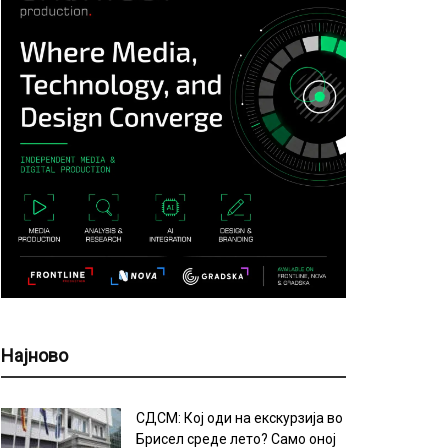
Најново
СДСМ: Кој оди на екскурзија во
Брисел среде лето? Само оној