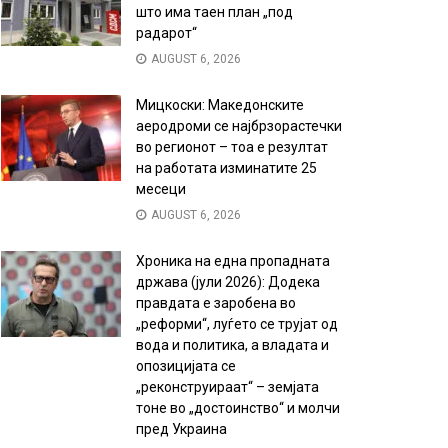
што има таен план „под
радарот“
AUGUST 6, 2026
Мицкоски: Македонските
аеродроми се најбрзорастечки
во регионот – тоа е резултат
на работата изминатите 25
месеци
AUGUST 6, 2026
Хроника на една пропадната
држава (јули 2026): Додека
правдата е заробена во
„реформи“, луѓето се трујат од
вода и политика, а владата и
опозицијата се
„реконструираат“ – земјата
тоне во „достоинство“ и молчи
пред Украина