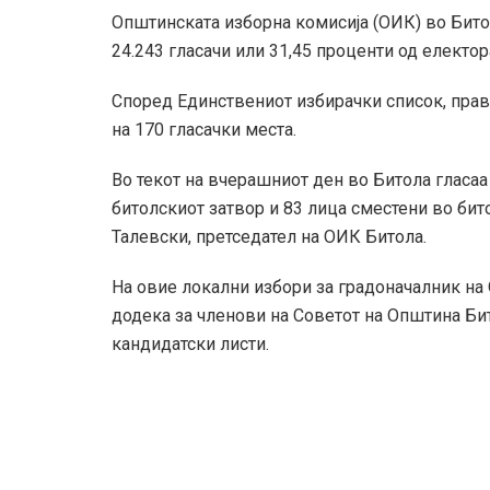
Општинската изборна комисија (ОИК) во Бито
24.243 гласачи или 31,45 проценти од електор
Според Единствениот избирачки список, прав
на 170 гласачки места.
Во текот на вчерашниот ден во Битола гласаа
битолскиот затвор и 83 лица сместени во би
Талевски, претседател на ОИК Битола.
На овие локални избори за градоначалник на
додека за членови на Советот на Општина Би
кандидатски листи.