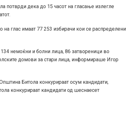
ла потврди дека до 15 часот на гласање излегле
атот.
о на глас имаат 77 253 избирачи кои се распределени
 134 немоќни и болни лица, 86 затвореници во
толските домови за стари лица, информираше Игор
 Општина Битола конкурираат осум кандидати,
тола конкурираат кандидати од шеснаесет