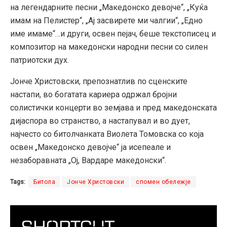
на легендарните песни „Македонско девојче“, „Куќа
имам на Пелистер“, „Ај засвирете ми чалгии“, „Едно
име имаме“…и други, освен пејач, беше текстописец и
композитор на македонски народни песни со силен
патриотски дух.
Јонче Христовски, препознатлив по сценските
настапи, во богатата кариера одржал бројни
солистички концерти во земјава и пред македонската
дијаспора во странство, а настапувал и во дует,
најчесто со битолчанката Виолета Томовска со која
освен „Македонско девојче“ ја исепеале и
незаборавната „Ој, Вардаре македонски“.
Tags:
Битола
Јонче Христовски
спомен обележје