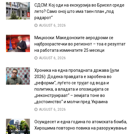
СДСМ: Кој оди на екскурзија во Брисел среде
лето? Само оној што има таен план „под
радарот“
AUGUST 6, 2026
Мицкоски: Македонските аеродроми се
најбрзорастечки во регионот – тоа е резултат
на работата изминатите 25 месеци
AUGUST 6, 2026
Хроника на една пропадната држава (јули
2026): Додека правдата е заробена во
„реформи“, луѓето се трујат од вода и
политика, а владата и опозицијата се
„реконструираат“ – земјата тоне во
„достоинство“ и молчи пред Украина
AUGUST 6, 2026
Осумдесет и една година по атомската бомба,
Хирошима повторно повика на разоружување