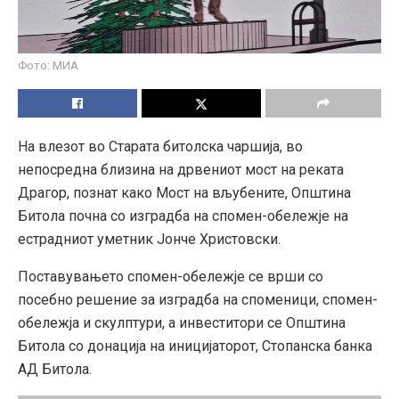
Фото: МИА
На влезот во Старата битолска чаршија, во
непосредна близина на дрвениот мост на реката
Драгор, познат како Мост на вљубените, Општина
Битола почна со изградба на спомен-обележје на
естрадниот уметник Јонче Христовски.
Поставувањето спомен-обележје се врши со
посебно решение за изградба на споменици, спомен-
обележја и скулптури, а инвеститори се Општина
Битола со донација на иницијаторот, Стопанска банка
АД Битола.