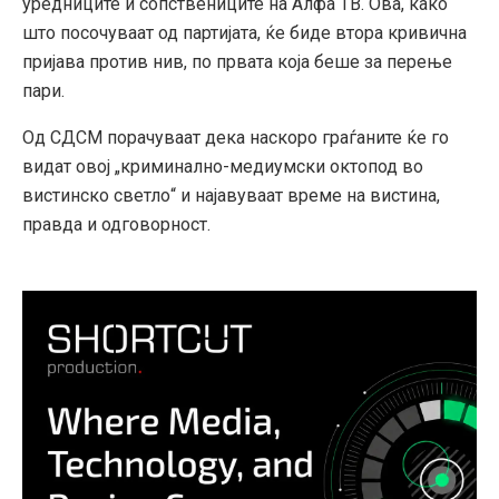
уредниците и сопствениците на Алфа ТВ. Ова, како
што посочуваат од партијата, ќе биде втора кривична
пријава против нив, по првата која беше за перење
пари.
Од СДСМ порачуваат дека наскоро граѓаните ќе го
видат овој „криминално-медиумски октопод во
вистинско светло“ и најавуваат време на вистина,
правда и одговорност.