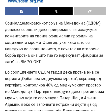
Социјалдемократскиот сојуз на Македонија (СДСМ)
денеска соопшти дека привремено ги исклучува
коментарите на своите официјални профили на
социјалните мрежи. Оваа одлука, како што се
наведува во соопштението, е почеток на отворена
борба против она што тие го нарекуваат „фабрика за
лаги“ на ВМРО-ОКГ.
Во соопштението СДСМ тврди дека против нив се
користи „Орбанова медиумска мрежа“, која, според
партијата, контролира 40% од медиумскиот простор
во Македонија. Партијата наведува дека против оваа
мрежа, во која ги споменува Петер Шац и Агнеш
Адамик, веќе се започнати истражни дејствија од
страна на унгарската полиција. Дополнително, од