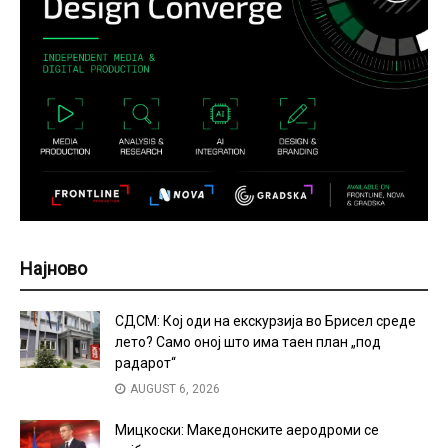
Најново
СДСМ: Кој оди на екскурзија во Брисел среде
лето? Само оној што има таен план „под
радарот“
AUGUST 6, 2026
Мицкоски: Македонските аеродроми се