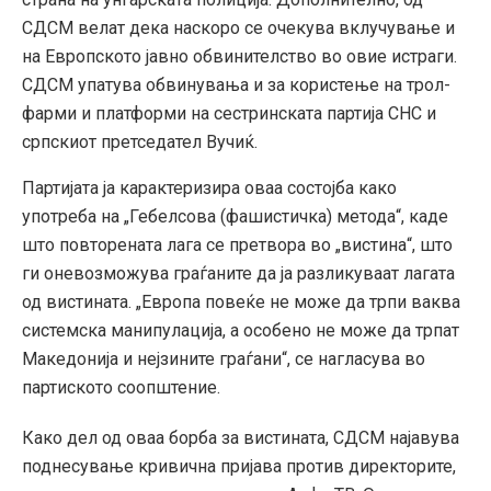
СДСМ велат дека наскоро се очекува вклучување и
на Европското јавно обвинителство во овие истраги.
СДСМ упатува обвинувања и за користење на трол-
фарми и платформи на сестринската партија СНС и
српскиот претседател Вучиќ.
Партијата ја карактеризира оваа состојба како
употреба на „Гебелсова (фашистичка) метода“, каде
што повторената лага се претвора во „вистина“, што
ги оневозможува граѓаните да ја разликуваат лагата
од вистината. „Европа повеќе не може да трпи ваква
системска манипулација, а особено не може да трпат
Македонија и нејзините граѓани“, се нагласува во
партиското соопштение.
Како дел од оваа борба за вистината, СДСМ најавува
поднесување кривична пријава против директорите,