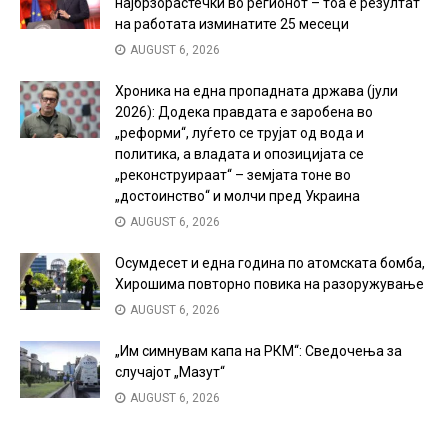
најбрзорастечки во регионот – тоа е резултат
на работата изминатите 25 месеци
AUGUST 6, 2026
Хроника на една пропадната држава (јули
2026): Додека правдата е заробена во
„реформи“, луѓето се трујат од вода и
политика, а владата и опозицијата се
„реконструираат“ – земјата тоне во
„достоинство“ и молчи пред Украина
AUGUST 6, 2026
Осумдесет и една година по атомската бомба,
Хирошима повторно повика на разоружување
AUGUST 6, 2026
„Им симнувам капа на РКМ“: Сведочења за
случајот „Мазут“
AUGUST 6, 2026