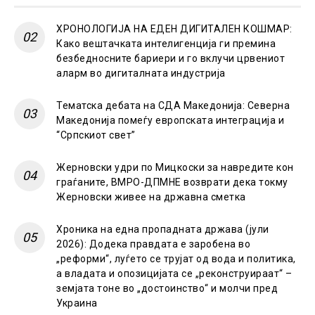
ХРОНОЛОГИЈА НА ЕДЕН ДИГИТАЛЕН КОШМАР:
Како вештачката интелигенција ги премина
безбедносните бариери и го вклучи црвениот
аларм во дигиталната индустрија
Тематска дебата на СДА Македонија: Северна
Македонија помеѓу европската интеграција и
“Српскиот свет”
Жерновски удри по Мицкоски за навредите кон
граѓаните, ВМРО-ДПМНЕ возврати дека токму
Жерновски живее на државна сметка
Хроника на една пропадната држава (јули
2026): Додека правдата е заробена во
„реформи“, луѓето се трујат од вода и политика,
а владата и опозицијата се „реконструираат“ –
земјата тоне во „достоинство“ и молчи пред
Украина