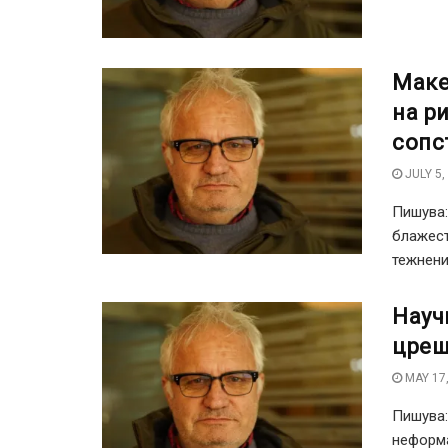
Маке
на р
сопс
JULY 5,
Пишува
блажест
тежнени
Науч
цреш
MAY 17,
Пишува
неформа