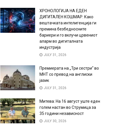
ХРОНОЛОГИЈА НА ЕДЕН
ДИГИТАЛЕН КОШМАР: Како
вештачката интелигенција ги
премина безбедносните
бариери и го вклучи црвениот
аларм во дигиталната
индустрија
JULY 31, 2026
Премиерата на „Три сестри“ во
МНТ со превод на англиски
јазик
JULY 31, 2026
Митева: На 16 август уште еден
голем настан во Струмица за
35 години независност
JULY 30, 2026