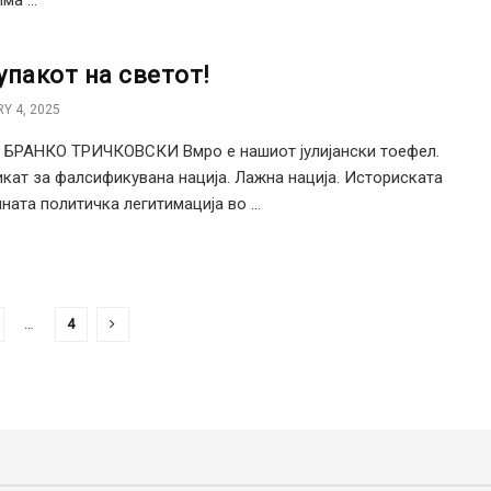
ма ...
упакот на светот!
Y 4, 2025
 БРАНКО ТРИЧКОВСКИ Вмро е нашиот јулијански тоефел.
кат за фалсификувана нација. Лажна нација. Историската
ната политичка легитимација во ...
…
4