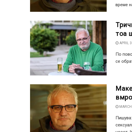
време на
Трич
тоа 
APRIL 3
По пово
се обра
Маке
вмро
MARCH 
Пишува
сексуал