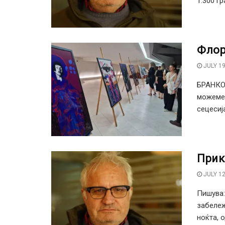
1.300 гр
Флор
JULY 19
БРАНКО
можеме 
сецесија,
Прик
JULY 12
Пишува:
забележ
ноќта, о