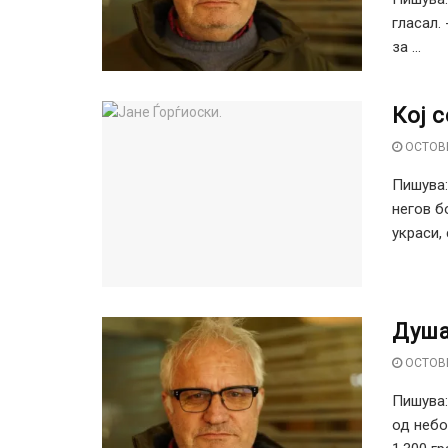
гласал.
за ...
Кој 
OCTOBE
Пишува:
негов б
украси, 
Душа
OCTOBE
Пишува
од небо