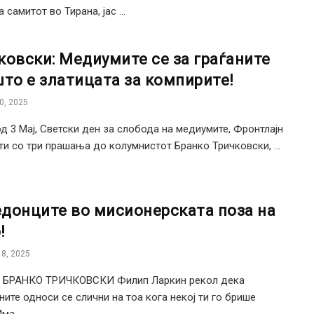
 самитот во Тирана, јас ...
ковски: Медиумите се за граѓаните
што е златицата за компирите!
0, 2025
д 3 Мај, Светски ден за слобода на медиумите, Фронтлајн
ти со три прашања до колумнистот Бранко Тричковски, ...
донците во мисионерската поза на
!
8, 2025
: БРАНКО ТРИЧКОВСКИ Филип Ларкин рекол дека
ните односи се слични на тоа кога некој ти го брише