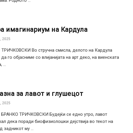
ама. Родното ...
а имагинариум на Кардула
, 2025
 ТРИЧКОВСКИ Во стручна смисла, делото на Кардула
да го објасниме со влијанијата на арт деко, на виенската
 ...
азна за лавот и глушецот
, 2025
 БРАНКО ТРИЧКОВСКИ Будејќи се едно утро, лавот
ал дека поради биофизиолошки дејствија во текот на
д задникот му ...