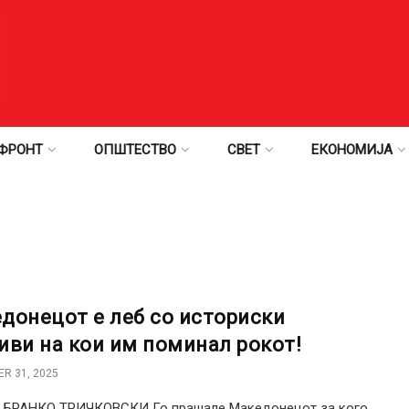
ФРОНТ
ОПШТЕСТВО
СВЕТ
ЕКОНОМИЈА
донецот е леб со историски
иви на кои им поминал рокот!
R 31, 2025
: БРАНКО ТРИЧКОВСКИ Го прашале Македонецот за кого