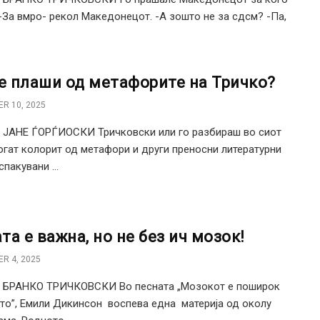
 -За вмро- рекол Македонецот. -А зошто не за сдсм? -Па,
се плаши од метафорите на Тричко?
R 10, 2025
 ЈАНЕ ЃОРЃИОСКИ Тричковски или го разбираш во сиот
огат колорит од метафори и други преносни литературни
спакувани ...
та е важна, но не без ич мозок!
R 4, 2025
: БРАНКО ТРИЧКОВСКИ Во песната „Мозокот е поширок
то”, Емили Дикинсон воспева една материја од околу