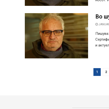
носот. И
Во ш
JANUAR
Пишува:
Сертифи
и актуел
1
2