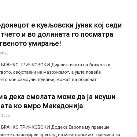
донецот е куељовски јунак кој седи
итчето и во долината го посматра
твеното умирање!
 2025
: БРАНКО ТРИЧКОВСКИ Дијалектиката на болката и
вото, својствени на мазохизмот, а уште повеќе
ето кон самоуништување, можат да објаснат ...
ив дека смолата може да ја исуши
ата ко вмро Македонија
 2025
: БРАНКО ТРИЧКОВСКИ Додека Европа му правеше
лен конзилијарен преглед на македонскиот премиер за