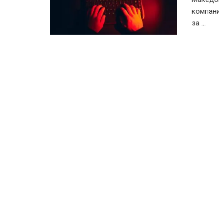
компани
за ...