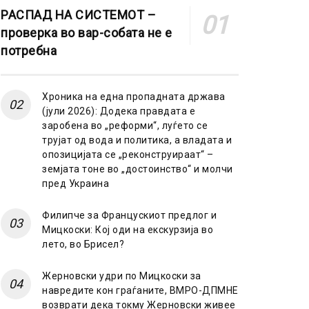
РАСПАД НА СИСТЕМОТ –
проверка во вар-собата не е
потребна
Хроника на една пропадната држава
(јули 2026): Додека правдата е
заробена во „реформи“, луѓето се
трујат од вода и политика, а владата и
опозицијата се „реконструираат“ –
земјата тоне во „достоинство“ и молчи
пред Украина
Филипче за Францускиот предлог и
Мицкоски: Кој оди на екскурзија во
лето, во Брисел?
Жерновски удри по Мицкоски за
навредите кон граѓаните, ВМРО-ДПМНЕ
возврати дека токму Жерновски живее