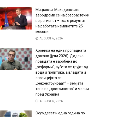
Мицкоски: Македонските
аеродроми се најбрзорастечки
во регионот – тоа е резултат
на работата изминатите 25
месеци
AUGUST 6, 2026
Хроника на една пропадната
држава (јули 2026): Додека
правдата е заробена во
„реформи“, луѓето се трујат од
вода и политика, а владата и
опозицијата се
„реконструираат“ – земјата
тоне во „достоинство“ и молчи
пред Украина
AUGUST 6, 2026
Осумдесет и една година по