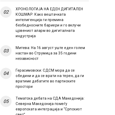
ХРОНОЛОГИЈА НА ЕДЕН ДИГИТАЛЕН
КОШМАР: Како вештачката
интелигенција ги премина
безбедносните бариери и го вклучи
црвениот аларм во дигиталната
индустрија
Митева: На 16 август уште еден голем
настан во Струмица за 35 години
независност
Герасимовски: СДСМ мора да се
обедини и да се врати на терен, да ги
вратиме дебатите во партиските
простори
Тематска дебата на СДА Македонија:
Северна Македонија помеѓу
европската интеграција и “Српскиот
свет”