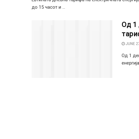
до 15 часот и ...
Од 1
тари
JUNE 27
Од 1 де
енергија