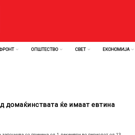
ФРОНТ
ОПШТЕСТВО
СВЕТ
ЕКОНОМИЈА
од домаќинствата ќе имаат евтина
а започнува со примена од 1 декември во периодот од 13