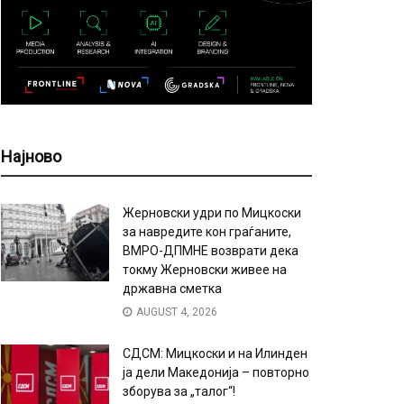
Најново
Жерновски удри по Мицкоски
за навредите кон граѓаните,
ВМРО-ДПМНЕ возврати дека
токму Жерновски живее на
државна сметка
AUGUST 4, 2026
СДСМ: Мицкоски и на Илинден
ја дели Македонија – повторно
зборува за „талог“!