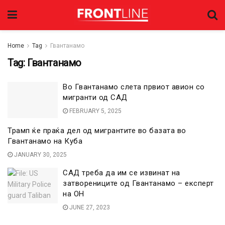
Home
Tag
Гвантанамо
Tag:
Гвантанамо
Во Гвантанамо слета првиот авион со
мигранти од САД
FEBRUARY 5, 2025
Трамп ќе праќа дел од мигрантите во базата во
Гвантанамо на Куба
JANUARY 30, 2025
САД треба да им се извинат на
затворениците од Гвантанамо – експерт
на ОН
JUNE 27, 2023