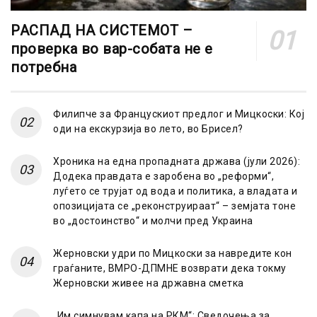
РАСПАД НА СИСТЕМОТ –
проверка во вар-собата не е
потребна
Филипче за Францускиот предлог и Мицкоски: Кој
оди на екскурзија во лето, во Брисел?
Хроника на една пропадната држава (јули 2026):
Додека правдата е заробена во „реформи“,
луѓето се трујат од вода и политика, а владата и
опозицијата се „реконструираат“ – земјата тоне
во „достоинство“ и молчи пред Украина
Жерновски удри по Мицкоски за навредите кон
граѓаните, ВМРО-ДПМНЕ возврати дека токму
Жерновски живее на државна сметка
„Им симнувам капа на РКМ“: Сведочења за