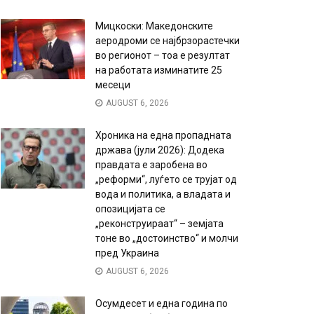
Мицкоски: Македонските
аеродроми се најбрзорастечки
во регионот – тоа е резултат
на работата изминатите 25
месеци
AUGUST 6, 2026
Хроника на една пропадната
држава (јули 2026): Додека
правдата е заробена во
„реформи“, луѓето се трујат од
вода и политика, а владата и
опозицијата се
„реконструираат“ – земјата
тоне во „достоинство“ и молчи
пред Украина
AUGUST 6, 2026
Осумдесет и една година по