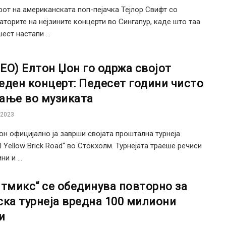
от на американската поп-пејачка Тејлор Свифт со
аторите на нејзините концерти во Сингапур, каде што таа
ест настапи ...
ЕО) Елтон Џон го одржа својот
еден концерт: Педесет години чисто
ање во музиката
 2023
он официјално ја заврши својата проштална турнеја
ll Yellow Brick Road“ во Стокхолм. Турнејата траеше речиси
ни и ...
итмикс“ се обединува повторно за
ска турнеја вредна 100 милиони
и