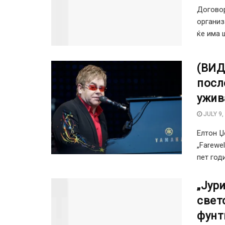
Договор
организ
ќе има ш
(ВИД
посл
ужив
JULY 9,
Елтон Џ
„Farewe
пет годи
„Јур
свет
фунт