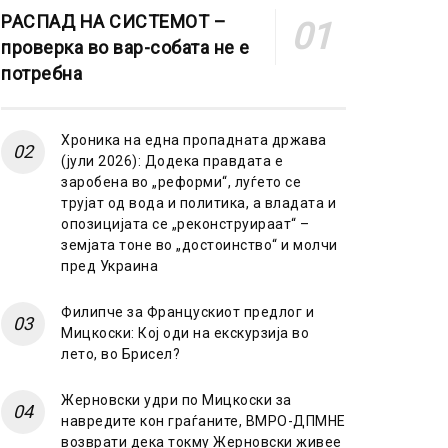
РАСПАД НА СИСТЕМОТ –
проверка во вар-собата не е
потребна
Хроника на една пропадната држава
(јули 2026): Додека правдата е
заробена во „реформи“, луѓето се
трујат од вода и политика, а владата и
опозицијата се „реконструираат“ –
земјата тоне во „достоинство“ и молчи
пред Украина
Филипче за Францускиот предлог и
Мицкоски: Кој оди на екскурзија во
лето, во Брисел?
Жерновски удри по Мицкоски за
навредите кон граѓаните, ВМРО-ДПМНЕ
возврати дека токму Жерновски живее