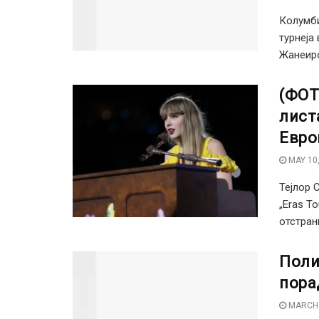
Колумби
турнеја
Жанеиро
(ФОТ
листа
Евро
MAY 10,
Тејлор 
„Eras T
отстрани
Поли
пора
MARCH 