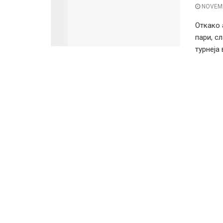
NOVEMB
Откако 
пари, с
турнеја 