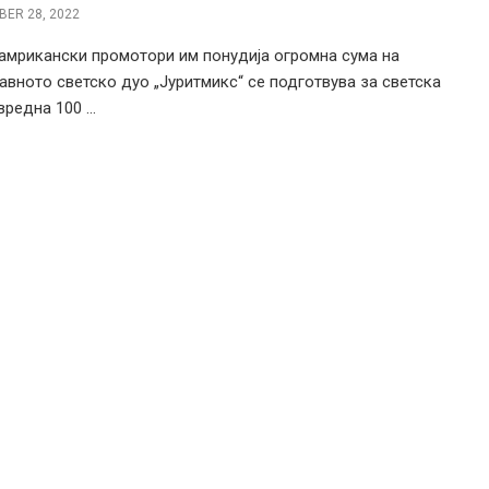
ER 28, 2022
амрикански промотори им понудија огромна сума на
лавното светско дуо „Јуритмикс“ се подготвува за светска
вредна 100 ...