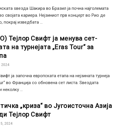
ската ѕвезда Шакира во Бразил ја почна најголемата
 во својата кариера. Нејзиниот прв концерт во Рио де
, покрај изведбата ...
О) Тејлор Свифт ја менува сет-
та на турнејата „Eras Tour“ за
па
 2024
Свифт ја започна европската етапа на нејзината турнеја
our“ во Франција со обновена сет листа. Ѕвездата
 неколку ...
тичка „криза“ во Југоисточна Азија
ди Тејлор Свифт
5, 2024