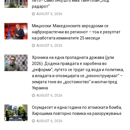
лето? Само оној што има таен план „под
радарот“
AUGUST 6, 2026
Мицкоски: Македонските аеродроми се
најбрзорастечки во регионот – тоа е резултат
на работата изминатите 25 месеци
AUGUST 6, 2026
Хроника на една пропадната држава (јули
2026): Додека правдата е заробена во
„реформи“, луѓето се трујат од вода и политика,
а владата и опозицијата се „реконструираат“ –
земјата тоне во „достоинство“ и молчи пред
Украина
AUGUST 6, 2026
Осумдесет и една година по атомската бомба,
Хирошима повторно повика на разоружување
AUGUST 6, 2026