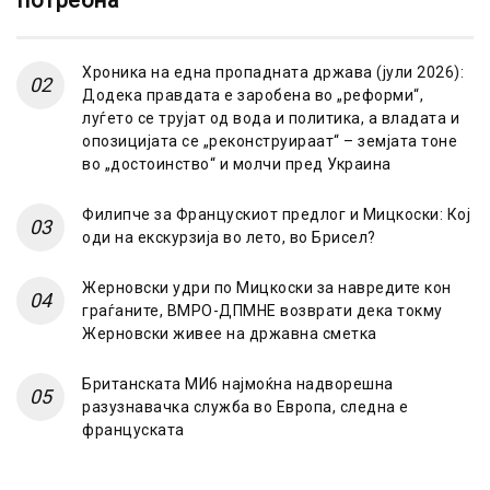
потребна
Хроника на една пропадната држава (јули 2026):
Додека правдата е заробена во „реформи“,
луѓето се трујат од вода и политика, а владата и
опозицијата се „реконструираат“ – земјата тоне
во „достоинство“ и молчи пред Украина
Филипче за Францускиот предлог и Мицкоски: Кој
оди на екскурзија во лето, во Брисел?
Жерновски удри по Мицкоски за навредите кон
граѓаните, ВМРО-ДПМНЕ возврати дека токму
Жерновски живее на државна сметка
Британската МИ6 најмоќна надворешна
разузнавачка служба во Европа, следна е
француската