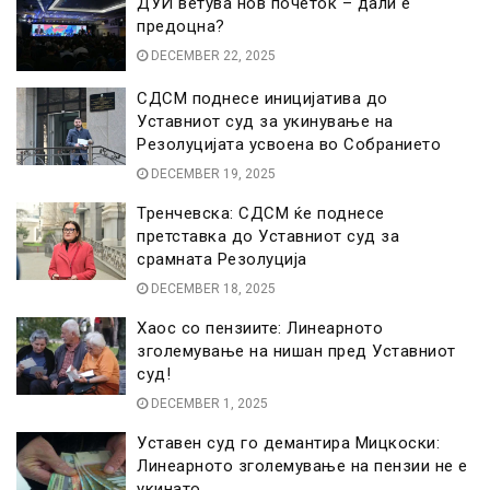
ДУИ ветува нов почеток – дали е
предоцна?
DECEMBER 22, 2025
СДСМ поднесе иницијатива до
Уставниот суд за укинување на
Резолуцијата усвоена во Собранието
DECEMBER 19, 2025
Тренчевска: СДСМ ќе поднесе
претставка до Уставниот суд за
срамната Резолуција
DECEMBER 18, 2025
Хаос со пензиите: Линеарното
зголемување на нишан пред Уставниот
суд!
DECEMBER 1, 2025
Уставен суд го демантира Мицкоски:
Линеарното зголемување на пензии не е
укинато