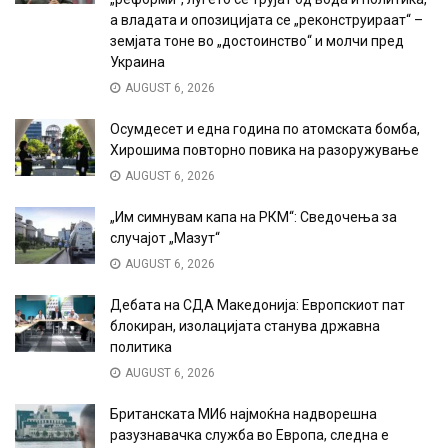
а владата и опозицијата се „реконструираат“ –
земјата тоне во „достоинство“ и молчи пред
Украина
AUGUST 6, 2026
Осумдесет и една година по атомската бомба,
Хирошима повторно повика на разоружување
AUGUST 6, 2026
„Им симнувам капа на РКМ“: Сведочења за
случајот „Мазут“
AUGUST 6, 2026
Дебата на СДА Македонија: Европскиот пат
блокиран, изолацијата станува државна
политика
AUGUST 6, 2026
Британската МИ6 најмоќна надворешна
разузнавачка служба во Европа, следна е