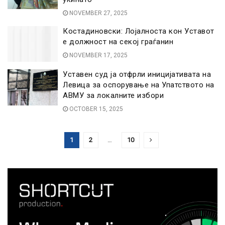
NOVEMBER 27, 2025
Костадиновски: Лојалноста кон Уставот
е должност на секој граѓанин
NOVEMBER 17, 2025
Уставен суд ја отфрли иницијативата на
Левица за оспорување на Упатството на
АВМУ за локалните избори
OCTOBER 15, 2025
1
2
…
10