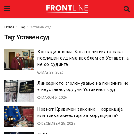
Home
Tag
Уставен суд
Tag:
Уставен суд
Костадиновски: Кога политиката сака
послушен суд има проблем со Уставот, а
не со судиите
MAY 29, 2026
Линеарното зголемување на пензиите не
е неуставно, одлучи Уставниот суд
MARCH 5, 2026
Новиот Кривичен законик – корекција
или тивка амнестија за корупцијата?
DECEMBER 25, 2025