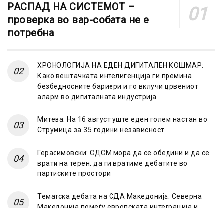
РАСПАД НА СИСТЕМОТ –
проверка во вар-собата не е
потребна
ХРОНОЛОГИЈА НА ЕДЕН ДИГИТАЛЕН КОШМАР:
Како вештачката интелигенција ги премина
безбедносните бариери и го вклучи црвениот
аларм во дигиталната индустрија
Митева: На 16 август уште еден голем настан во
Струмица за 35 години независност
Герасимовски: СДСМ мора да се обедини и да се
врати на терен, да ги вратиме дебатите во
партиските простори
Тематска дебата на СДА Македонија: Северна
Македонија помеѓу европската интеграција и
“Српскиот свет”