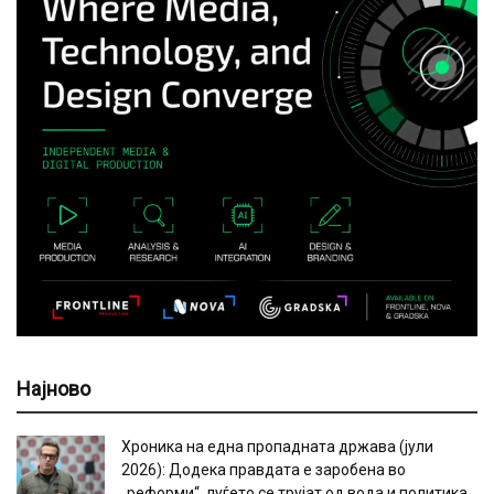
Најново
Хроника на една пропадната држава (јули
2026): Додека правдата е заробена во
„реформи“, луѓето се трујат од вода и политика,