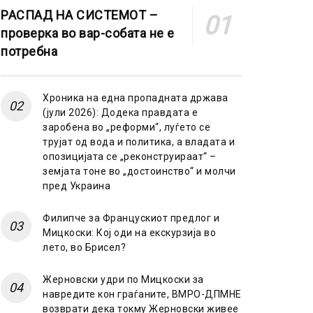
РАСПАД НА СИСТЕМОТ –
проверка во вар-собата не е
потребна
Хроника на една пропадната држава
(јули 2026): Додека правдата е
заробена во „реформи“, луѓето се
трујат од вода и политика, а владата и
опозицијата се „реконструираат“ –
земјата тоне во „достоинство“ и молчи
пред Украина
Филипче за Францускиот предлог и
Мицкоски: Кој оди на екскурзија во
лето, во Брисел?
Жерновски удри по Мицкоски за
навредите кон граѓаните, ВМРО-ДПМНЕ
возврати дека токму Жерновски живее