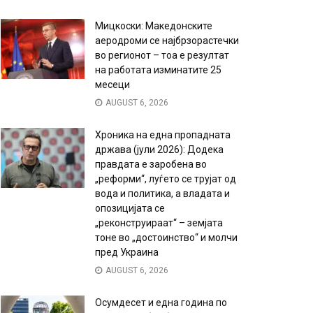
Мицкоски: Македонските
аеродроми се најбрзорастечки
во регионот – тоа е резултат
на работата изминатите 25
месеци
AUGUST 6, 2026
Хроника на една пропадната
држава (јули 2026): Додека
правдата е заробена во
„реформи“, луѓето се трујат од
вода и политика, а владата и
опозицијата се
„реконструираат“ – земјата
тоне во „достоинство“ и молчи
пред Украина
AUGUST 6, 2026
Осумдесет и една година по