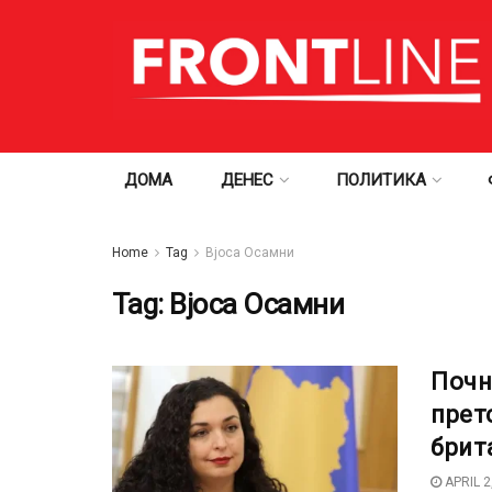
ДОМА
ДЕНЕС
ПОЛИТИКА
Home
Tag
Вјоса Осамни
Tag:
Вјоса Осамни
Почн
прет
брит
APRIL 2