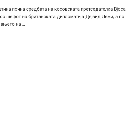
тина почна средбата на косовската претседателка Вјоса
со шефот на британската дипломатија Дејвид Леми, а по
ањето на ...