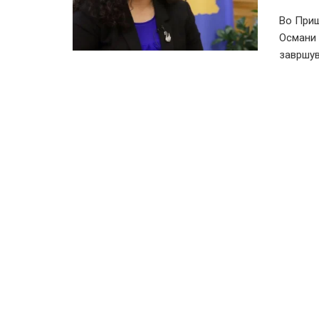
Во Приш
Османи 
завршув