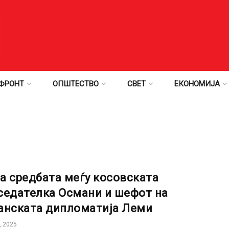
ФРОНТ
ОПШТЕСТВО
СВЕТ
ЕКОНОМИЈА
а средбата меѓу косовскaтa
седателка Османи и шефот на
анската дипломатија Леми
, 2025