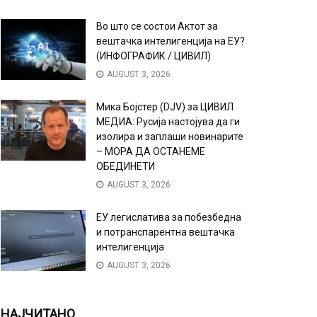
Во што се состои Актот за
вештачка интелигенција на ЕУ?
(ИНФОГРАФИК / ЦИВИЛ)
AUGUST 3, 2026
Мика Бојстер (DJV) за ЦИВИЛ
МЕДИА: Русија настојува да ги
изолира и заплаши новинарите
– МОРА ДА ОСТАНЕМЕ
ОБЕДИНЕТИ
AUGUST 3, 2026
ЕУ легислатива за побезбедна
и потранспарентна вештачка
интелигенција
AUGUST 3, 2026
НАЈЧИТАНО