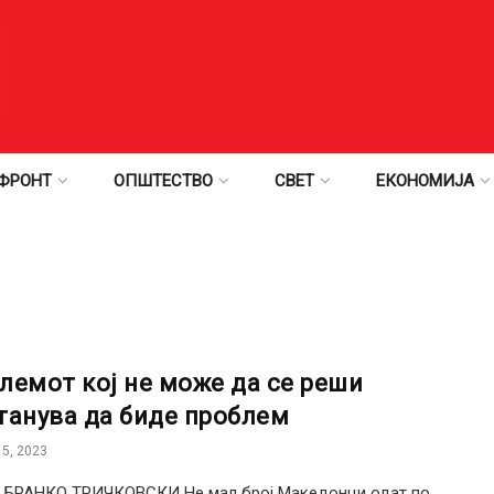
ФРОНТ
ОПШТЕСТВО
СВЕТ
ЕКОНОМИЈА
лемот кој не може да се реши
танува да биде проблем
5, 2023
: БРАНКО ТРИЧКОВСКИ Не мал број Македонци одат по