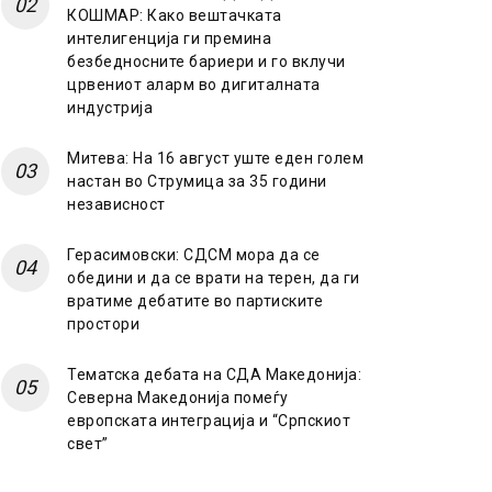
КОШМАР: Како вештачката
интелигенција ги премина
безбедносните бариери и го вклучи
црвениот аларм во дигиталната
индустрија
Митева: На 16 август уште еден голем
настан во Струмица за 35 години
независност
Герасимовски: СДСМ мора да се
обедини и да се врати на терен, да ги
вратиме дебатите во партиските
простори
Тематска дебата на СДА Македонија:
Северна Македонија помеѓу
европската интеграција и “Српскиот
свет”