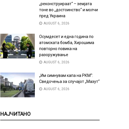
„реконструираат“ – земјата
тоне во „достоинство“ и молчи
пред Украина
AUGUST 6, 2026
Осумдесет и една година по
атомската бомба, Хирошима
повторно повика на
разоружување
AUGUST 6, 2026
„Им симнувам капа на РКМ“:
Сведочења за случајот „Мазут“
AUGUST 6, 2026
НАЈЧИТАНО