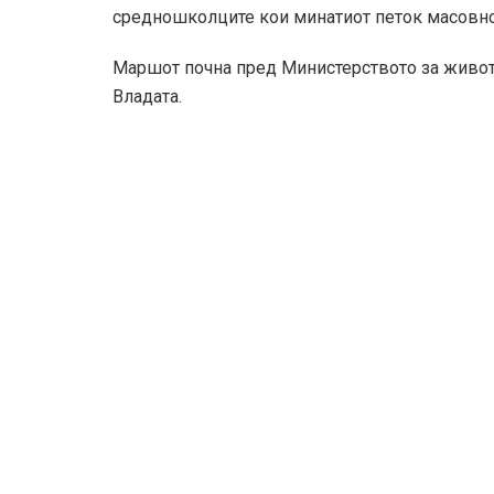
средношколците кои минатиот петок масовно и
Маршот почна пред Министерството за живот
Владата.