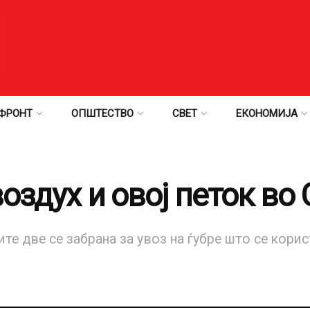
ФРОНТ
ОПШТЕСТВО
СВЕТ
ЕКОНОМИЈА
оздух и овој петок во 
ите две се забрана за увоз на ѓубре што се кори