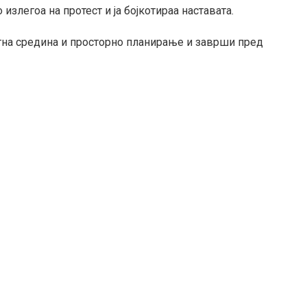
злегоа на протест и ја бојкотираа наставата.
на средина и просторно планирање и заврши пред