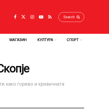
МАГАЗИН
КУЛТУРА
СПОРТ
Скопје
сти како гориво и кривичната