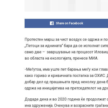
Share on Facebook
Протестен марш за чист воздух се одржа и по
„Петоци за иднината“ бара да се исполнат си
само две – завршување на процесот Иловиц
во областа на екологијата, пренесе МИА.
-Меѓутоа, има уште пет барања меѓу кои главн
како гориво и кривичната постапка за ОХИС.
добар дел од прашањата пред неколку дена б
одржа на иницијатива на претседателот на др
Додаде дека и во 2020 година ќе продолжат с
ина здруженија. Очекува и возрасните граѓан