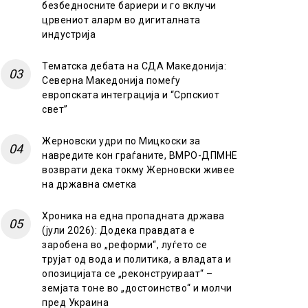
безбедносните бариери и го вклучи
црвениот аларм во дигиталната
индустрија
Тематска дебата на СДА Македонија:
Северна Македонија помеѓу
европската интеграција и “Српскиот
свет”
Жерновски удри по Мицкоски за
навредите кон граѓаните, ВМРО-ДПМНЕ
возврати дека токму Жерновски живее
на државна сметка
Хроника на една пропадната држава
(јули 2026): Додека правдата е
заробена во „реформи“, луѓето се
трујат од вода и политика, а владата и
опозицијата се „реконструираат“ –
земјата тоне во „достоинство“ и молчи
пред Украина