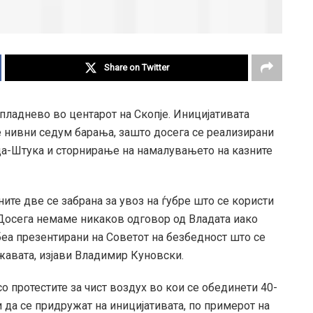
Share on Twitter
пладнево во центарот на Скопје. Иницијативата
те нивни седум барања, зашто досега се реализирани
а-Штука и сторнирање на намалувањето на казните
ите две се забрана за увоз на ѓубре што се користи
 Досега немаме никаков одговор од Владата иако
еа презентирани на Советот на безбедност што се
жавата, изјави Владимир Куновски.
о протестите за чист воздух во кои се обединети 40-
и да се придружат на иницијативата, по примерот на