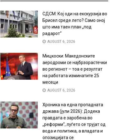
СДСМ: Кој оди на екскурзија во
Брисел среде лето? Само оној
што има таен план „под
радарот“
AUGUST 6, 2026
Мицкоски: Македонските
аеродроми се најбрзорастечки
во регионот – тоа е резултат
на работата изминатите 25
месеци
AUGUST 6, 2026
Хроника на една пропадната
држава (јули 2026): Додека
правдата е заробена во
„реформи“, луѓето се трујат од
вода и политика, а владата и
опозицијата се