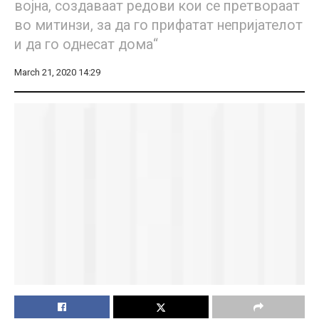
војна, создаваат редови кои се претвораат
во митинзи, за да го прифатат непријателот
и да го однесат дома“
March 21, 2020 14:29