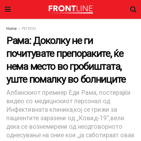
Home
РЕГИОН
Рама: Доколку не ги
почитувате препораките, ќе
нема место во гробиштата,
уште помалку во болниците
Албанскиот премиер Еди Рама, постирајќи
видео со медицнскиот персонал од
Инфективната клиника,кој се грижи за
пациентите заразени од „Ковид-19“,вели
дека се вознемирени од неодговорното
однесување на оние кои „ја саботираат оваа