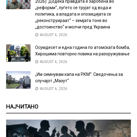
2026): Додека правдата е заробена во
„реформи“, луѓето се трујат од вода и
политика, а владата и опозицијата се
„реконструираат“ – земјата тоне во
„достоинство“ и молчи пред Украина
AUGUST 6, 2026
Осумдесет и една година по атомската бомба,
Хирошима повторно повика на разоружување
AUGUST 6, 2026
„Им симнувам капа на РКМ“: Сведочења за
случајот „Мазут“
AUGUST 6, 2026
НАЈЧИТАНО