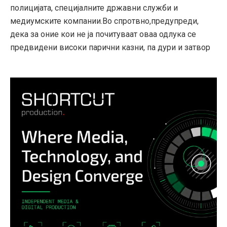
полицијата, специјалните државни служби и
медиумските компании.Во спротвно,предупреди,
дека за оние кои не ја почитуваат оваа одлука се
предвидени високи парични казни, па дури и затвор