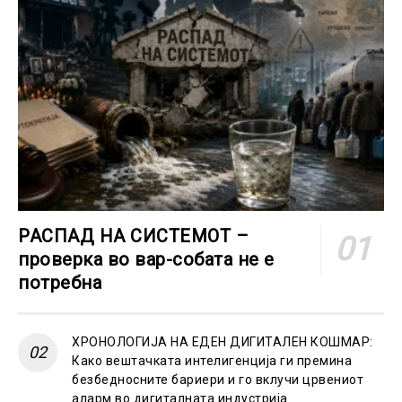
РАСПАД НА СИСТЕМОТ –
проверка во вар-собата не е
потребна
ХРОНОЛОГИЈА НА ЕДЕН ДИГИТАЛЕН КОШМАР:
Како вештачката интелигенција ги премина
безбедносните бариери и го вклучи црвениот
аларм во дигиталната индустрија