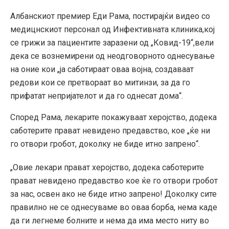
Албанскиот премиер Еди Рама, постирајќи видео со
медицнскиот персонал од Инфективната клиника,кој
се грижи за пациентите заразени од „Ковид-19“,вели
дека се вознемирени од неодговорното однесување
на оние кои „ја саботираат оваа војна, создаваат
редови кои се претвораат во митинзи, за да го
прифатат непријателот и да го однесат дома“.
Според Рама, лекарите покажуваат херојство, додека
саботерите прават невидено предавство, кое „ќе ни
го отвори гробот, доколку не биде итно запрено“.
„Овие лекари прават херојство, додека саботерите
прават невидено предавство кое ќе го отвори гробот
за нас, освен ако не биде итно запрено! Доколку сите
правилно не се однесуваме во оваа борба, нема каде
да ги легнеме болните и нема да има место ниту во