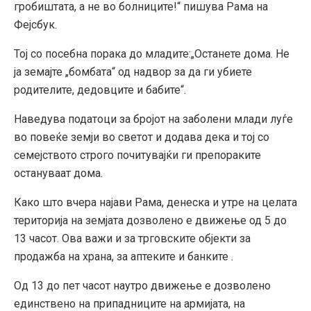
гробиштата, а не во болниците!“ пишува Рама на
Фејсбук.
Тој со посебна порака до младите:„Останете дома. Не
ја земајте „бомбата“ од надвор за да ги убиете
родителите, дедовците и бабите“.
Наведува податоци за бројот на заболени млади луѓе
во повеќе земји во светот и додава дека и тој со
семејството строго почитувајќи ги препораките
остануваат дома.
Како што вчера најави Рама, денеска и утре на целата
територија на земјата дозволено е движење од 5 до
13 часот. Ова важи и за трговските објекти за
продажба на храна, за аптеките и банките .
Од 13 до пет часот наутро движење е дозволено
единствено на припадниците на армијата, на