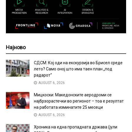
Најново
СДСМ: Кој оди на екскурзија во Брисел среде
лето? Само оној што има таен план „под
радарот“
AUGUST 6, 2026
Мицкоски: Македонските аеродроми се
најбрзорастечки во регионот – тоа е резултат
на работата изминатите 25 месеци
AUGUST 6, 2026
Хроника на една пропадната држава (јули