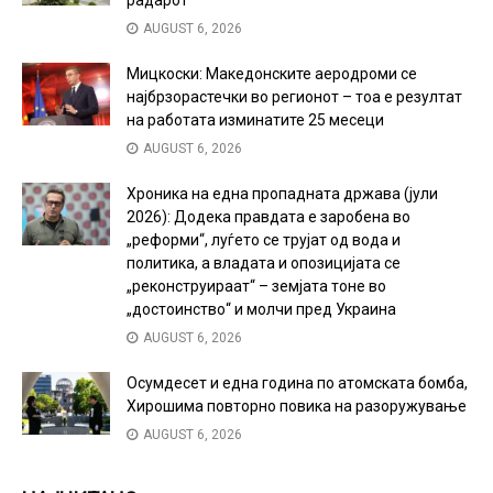
AUGUST 6, 2026
Мицкоски: Македонските аеродроми се
најбрзорастечки во регионот – тоа е резултат
на работата изминатите 25 месеци
AUGUST 6, 2026
Хроника на една пропадната држава (јули
2026): Додека правдата е заробена во
„реформи“, луѓето се трујат од вода и
политика, а владата и опозицијата се
„реконструираат“ – земјата тоне во
„достоинство“ и молчи пред Украина
AUGUST 6, 2026
Осумдесет и една година по атомската бомба,
Хирошима повторно повика на разоружување
AUGUST 6, 2026