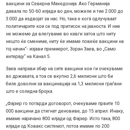
вакцини за Северна Македонија. Ако Германија
давала по 50-60 илјади во ден, можеле и тие 2.000 до
3.000 да издвојат за нас. Но, така е кога одлучуваат
политичарите кои се под притисок на јавноста. И ние
не можеме да влегуваме во кавги затоа што ниту
нешто ќе смениме, ниту ќе имаме повеќе вакцини на
тој начин“- изјави премиерот, Зоран Заев, во „Само
интервју“ на Канал 5.
Заев направи збир на сите вакцини кои ги очекуваме
во државата, а тоа се вкупно 2,6 милиони што би
биле доволни за вакцинација на 1,3 милиони граѓани
што е солидна бројка.
„Фајзер го потврди договорот, очекуваме првите 10
000 вакцини да стигнат деновиве, до 15 април. Инаку,
имаме нарачано 800 илјади од Фајзер. Исто така, 800
илјади од Ковакс системот, потоа имаме по 200