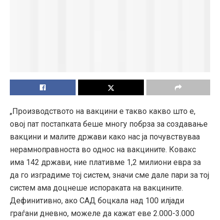
„Производството на вакцини е такво какво што е,
овој пат постапката беше многу побрза за создавање
вакцини и малите држави како нас ја почувствуваа
нерамноправноста во однос на вакцините. Ковакс
има 142 држави, ние плативме 1,2 милиони евра за
да го изградиме тој систем, значи сме дале пари за тој
систем ама доцнеше испораката на вакцините.
Дефинитивно, ако САД боцкала над 100 илјади
граѓани дневно, можеле да кажат еве 2.000-3.000