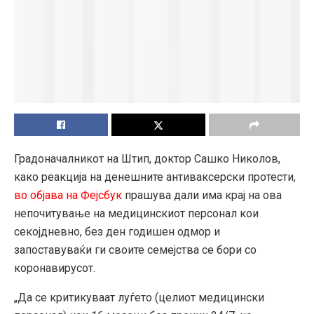
Градоначалникот на Штип, доктор Сашко Николов,
како реакција на денешните антиваксерски протести,
во објава на Фејсбук
прашува дали има крај на ова
непочитување на медицинскиот персонал кои
секојдневно, без ден годишен одмор и
запоставуваќи ги своите семејства се бори со
коронавирусот.
„Да се критикуваат луѓето (целиот медицински