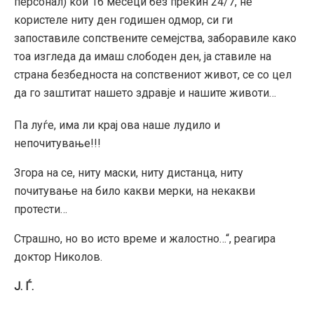
персонал) кои 16 месеци без прекин 24/7, не
користеле ниту ден годишен одмор, си ги
запоставиле сопствените семејства, заборавиле како
тоа изгледа да имаш слободен ден, ја ставиле на
страна безбедноста на сопствениот живот, се со цел
да го заштитат нашето здравје и нашите животи…
Па луѓе, има ли крај ова наше лудило и
непочитување!!!
Згора на се, ниту маски, ниту дистанца, ниту
почитување на било какви мерки, на некакви
протести…
Страшно, но во исто време и жалостно…“, реагира
доктор Николов.
Ј. Ѓ.