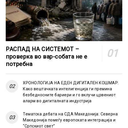
РАСПАД НА СИСТЕМОТ –
проверка во вар-собата не е
потребна
ХРОНОЛОГИЈА НА ЕДЕН ДИГИТАЛЕН КОШМАР:
Како вештачката интелигенција ги премина
безбедносните бариери и го вклучи црвениот
аларм во дигиталната индустрија
Тематска дебата на СДА Македонија: Северна
Македонија помеѓу европската интеграција и
“Српскиот свет”