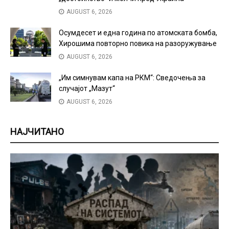
AUGUST 6, 2026
Осумдесет и една година по атомската бомба,
Хирошима повторно повика на разоружување
AUGUST 6, 2026
„Им симнувам капа на РКМ“: Сведочења за
случајот „Мазут“
AUGUST 6, 2026
НАЈЧИТАНО