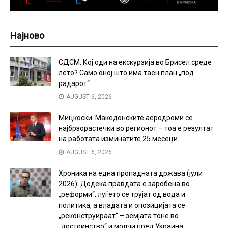
Најново
СДСМ: Кој оди на екскурзија во Брисел среде
лето? Само оној што има таен план „под
радарот“
AUGUST 6, 2026
Мицкоски: Македонските аеродроми се
најбрзорастечки во регионот – тоа е резултат
на работата изминатите 25 месеци
AUGUST 6, 2026
Хроника на една пропадната држава (јули
2026): Додека правдата е заробена во
„реформи“, луѓето се трујат од вода и
политика, а владата и опозицијата се
„реконструираат“ – земјата тоне во
„достоинство“ и молчи пред Украина