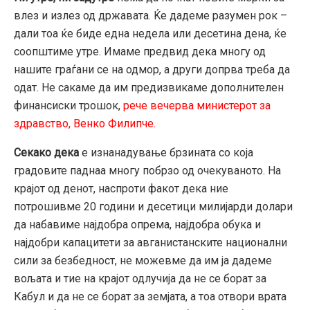
влез и излез од државата. Ќе дадеме разумен рок –
дали тоа ќе биде една недела или десетина дена, ќе
соопштиме утре. Имаме предвид дека многу од
нашите граѓани се на одмор, а други допрва треба да
одат. Не сакаме да им предизвикаме дополнителен
финансиски трошок,
рече вечерва министерот за
здравство, Венко Филипче.
Секако дека
е изнанадување брзината со која
градовите паднаа многу побрзо од очекуваното. На
крајот од денот, наспроти факот дека ние
потрошивме 20 години и десетици милијарди долари
да набавиме најдобра опрема, најдобра обука и
најдобри капацитети за авганистанските национални
сили за безбедност, не можевме да им ја дадеме
вољата и тие на крајот одлучија да не се борат за
Кабул и да не се борат за земјата, а тоа отвори врата