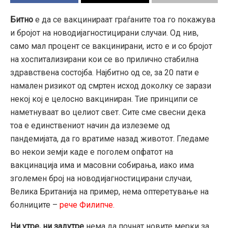
Битно
е да се вакцинираат граѓаните тоа го покажува
и бројот на новодијагностицирани случаи. Од нив,
само мал процент се вакцинирани, исто е и со бројот
на хоспитализирани кои се во прилично стабилна
здравствена состојба. Најбитно од се, за 20 пати е
намален ризикот од смртен исход доколку се зарази
некој кој е целосно вакциниран. Тие принципи се
наметнуваат во целиот свет. Сите сме свесни дека
тоа е единствениот начин да излеземе од
пандемијата, да го вратиме назад животот. Гледаме
во некои земји каде е поголем опфатот на
вакцинација има и масовни собирања, иако има
зголемен број на новодијагностицирани случаи,
Велика Британија на пример, нема оптеретување на
болниците –
рече Филипче.
Ни утре, ни задутре
нема да почнат новите мерки за