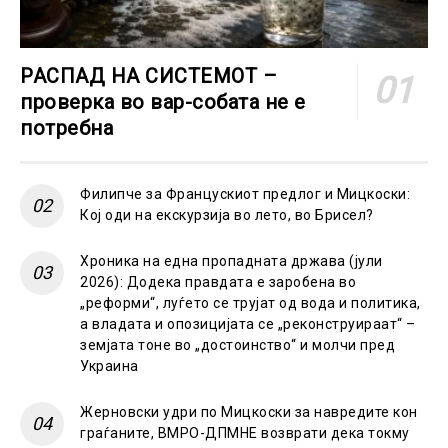
РАСПАД НА СИСТЕМОТ –
проверка во вар-собата не е
потребна
Филипче за Францускиот предлог и Мицкоски:
Кој оди на екскурзија во лето, во Брисел?
Хроника на една пропадната држава (јули
2026): Додека правдата е заробена во
„реформи“, луѓето се трујат од вода и политика,
а владата и опозицијата се „реконструираат“ –
земјата тоне во „достоинство“ и молчи пред
Украина
Жерновски удри по Мицкоски за навредите кон
граѓаните, ВМРО-ДПМНЕ возврати дека токму