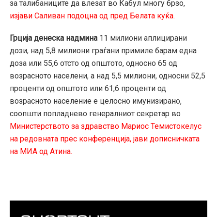
за талибаниците да влезат во Кабул многу брзо,
изјави Саливан подоцна од пред Белата куќа.
Грција денеска надмина
11 милиони аплицирани
дози, над 5,8 милиони граѓани примиле барам една
доза или 55,6 отсто од општото, односно 65 од
возрасното населени, а над 5,5 милиони, односни 52,5
проценти од општото или 61,6 проценти од
возрасното население е целосно имунизирано,
соопшти попладнево генералниот секретар во
Министерството за здравство Мариос Темистокелус
на редовната прес конференција, јави дописничката
на МИА од Атина.