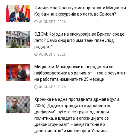
Филипче за Францускиот предлог и Мицкоски:
Кој оди на екскурзија во лето, во Брисел?
AUGUST 7, 2026
СДСМ: Кој оди на екскурзија во Брисел среде
лето? Само оној што има таен план „под
радарот“
AUGUST 6, 2026
Мицкоски: Македонските аеродроми се
најбрзорастечки во регионот – тоа е резултат
на работата изминатите 25 месеци
AUGUST 6, 2026
Хроника на една пропадната држава (јули
2026): Додека правдата е заробена во
„реформи“, луѓето се трујат од вода и
политика, а владата и опозицијата се
„реконструираат“ – земјата тоне во
„достоинство“ и молчи пред Украина