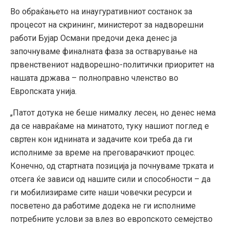
Во обраќањето на инаугуративниот состанок за
процесот на скрининг, министерот за надворешни
работи Бујар Османи предочи дека денес ја
започнуваме финалната фаза за остварување на
првенствениот надворешно-политички приоритет на
нашата држава – полноправно членство во
Европската унија.
„Патот дотука не беше нималку лесен, но денес нема
да се навраќаме на минатото, туку нашиот поглед е
свртен кон иднината и задачите кои треба да ги
исполниме за време на преговарачкиот процес.
Конечно, од стартната позиција ја почнуваме трката и
отсега ќе зависи од нашите сили и способности – да
ги мобилизираме сите наши човечки ресурси и
посветено да работиме додека не ги исполниме
потребните услови за влез во европското семејство