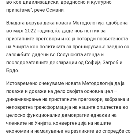
во кое цивилизациски, вредносно и културно
припаѓаме“, рече Османи.
Владата верува дека новата Методологија, одобрена
во март 2022 година, ќе даде нов поттик за
пристапните преговори и ќе ја потврди посветеноста
на Унијата кон политиката за проширување заедно со
заложбите дадени во Солунската агенда и
последователните декларации од Софија, Загреб и
Брдо.
Истовремено очекуваме новата Методологија да ја
покаже и докаже на дело својата основна цел –
динамизирање на пристапните преговори, забрзана и
неповратна трансформација на нашите општества во
целосно функционални демократии еднакви на
членките на Унијата, конвергенција на нашите
економии и намалување на разликите во споредба со