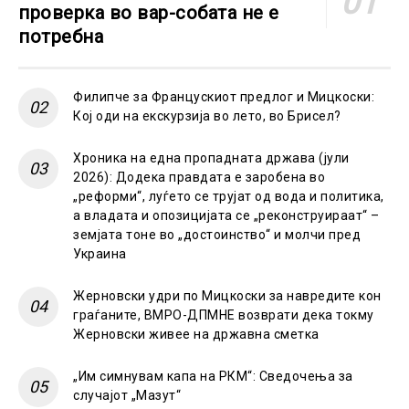
проверка во вар-собата не е
потребна
Филипче за Францускиот предлог и Мицкоски:
Кој оди на екскурзија во лето, во Брисел?
Хроника на една пропадната држава (јули
2026): Додека правдата е заробена во
„реформи“, луѓето се трујат од вода и политика,
а владата и опозицијата се „реконструираат“ –
земјата тоне во „достоинство“ и молчи пред
Украина
Жерновски удри по Мицкоски за навредите кон
граѓаните, ВМРО-ДПМНЕ возврати дека токму
Жерновски живее на државна сметка
„Им симнувам капа на РКМ“: Сведочења за
случајот „Мазут“