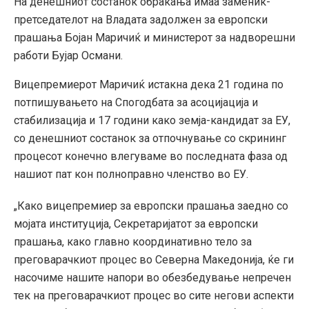
На денешниот состанок обраќања имаа заменик-
претседателот на Владата задолжен за европски
прашања Бојан Маричиќ и министерот за надворешни
работи Бујар Османи.
Вицепремиерот Маричиќ истакна дека 21 година по
потпишувањето на Спогодбата за асоцијација и
стабилизација и 17 години како земја-кандидат за ЕУ,
со денешниот состанок за отпочнување со скрининг
процесот конечно влегуваме во последната фаза од
нашиот пат кон полноправно членство во ЕУ.
„Како вицепремиер за европски прашања заедно со
мојата институција, Секретаријатот за европски
прашања, како главно координативно тело за
преговарачкиот процес во Северна Македонија, ќе ги
насочиме нашите напори во обезбедување непречен
тек на преговарачкиот процес во сите негови аспекти