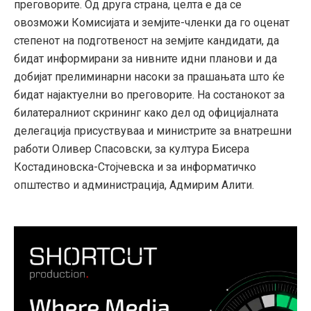
преговорите. Од друга страна, целта е да се
овозможи Комисијата и земјите-членки да го оценат
степенот на подготвеност на земјите кандидати, да
бидат информирани за нивните идни планови и да
добијат прелиминарни насоки за прашањата што ќе
бидат најактуелни во преговорите. На состанокот за
билатералниот скрининг како дел од официјалната
делегација присуствуваа и министрите за внатрешни
работи Оливер Спасовски, за култура Бисера
Костадиновска-Стојчевска и за информатичко
општество и администрација, Адмирим Алити.