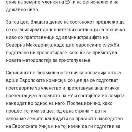
оние на земјите-членки на ЕУ, и на регионално и на
државно ниво.
За таа цел, Владата денес на состанокот предложи да
се организираат дополнителни состаноци на техничко
ниво со претставници од администрацијата на
Северна Македонија, каде што европските служби
подетално би презентирале како ќе се применува
новата методологија за пристапување.
Скринингот е формална и техничка операција што ја
врши Европската комисија, со цел да се подготват
преговорите за членство и претставува аналитичка
презентација на правото на ЕУ и состојбата во земјата
кандидат во однос на него. Поспецифично, како
процес, тој има за цел, од една страна – да ги
запознае земјите кандидати со правното наследство
на Европската Унија и на тој начин да ги подготви за