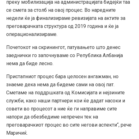
преку мобилизација на администрацијата бидејќи таа
се смета за столб на овој процес. Во наредните
недели ќе ја финализираме ревизијата на актите за
преговарачката структура од 2019 година и ќе ја
операционализираме.
Почетокот на скринингот, патувањето што денес
заеднички го започнуваме со Република Албанија
нема да биде лесно.
Пристапниот процес бара целосен ангажман, но
знаеме дека нема да бидеме сами на овој пат.
Сметаме на поддршката од Комисијата и нејзините
служби, како наши партнери кои ќе дадат насоки и
совети во процесот а ние ќе ги направиме сите
напори да обезбедиме непречен тек на
преговарачкиот процес во сите негови аспекти“, рече
Маричиќ.