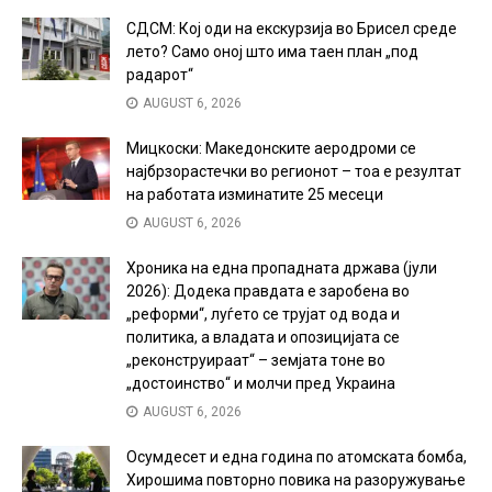
СДСМ: Кој оди на екскурзија во Брисел среде
лето? Само оној што има таен план „под
радарот“
AUGUST 6, 2026
Мицкоски: Македонските аеродроми се
најбрзорастечки во регионот – тоа е резултат
на работата изминатите 25 месеци
AUGUST 6, 2026
Хроника на една пропадната држава (јули
2026): Додека правдата е заробена во
„реформи“, луѓето се трујат од вода и
политика, а владата и опозицијата се
„реконструираат“ – земјата тоне во
„достоинство“ и молчи пред Украина
AUGUST 6, 2026
Осумдесет и една година по атомската бомба,
Хирошима повторно повика на разоружување