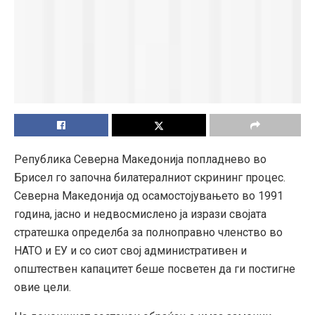
Република Северна Македонија попладнево во
Брисел го започна билатералниот скрининг процес.
Северна Македонија од осамостојувањето во 1991
година, јасно и недвосмислено ја изрази својата
стратешка определба за полноправно членство во
НАТО и ЕУ и со сиот свој административен и
општествен капацитет беше посветен да ги постигне
овие цели.