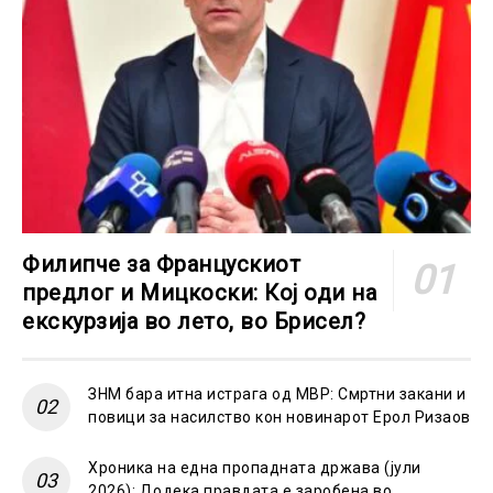
Филипче за Францускиот
предлог и Мицкоски: Кој оди на
екскурзија во лето, во Брисел?
ЗНМ бара итна истрага од МВР: Смртни закани и
повици за насилство кон новинарот Ерол Ризаов
Хроника на една пропадната држава (јули
2026): Додека правдата е заробена во