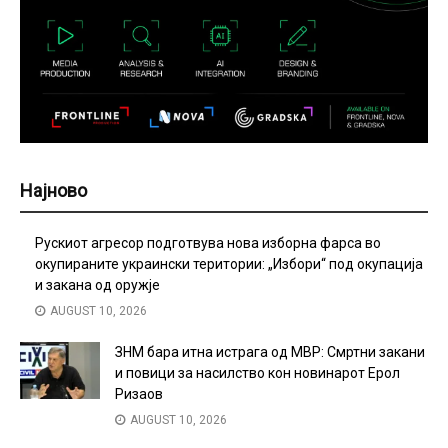
Најново
Рускиот агресор подготвува нова изборна фарса во
окупираните украински територии: „Избори“ под окупација
и закана од оружје
AUGUST 10, 2026
ЗНМ бара итна истрага од МВР: Смртни закани
и повици за насилство кон новинарот Ерол
Ризаов
AUGUST 10, 2026