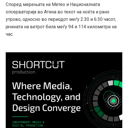
Според мерењата на Метео и Националната
опсерваторија во Атина во текот на ноќта и рано
утрово, односно во периодот меѓу 2:30 и 6:30 часот,
јачината на ветрот била меѓу 94 и 114 километри на
час.