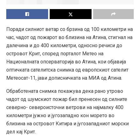
Поради силниот ветар со брзина од 100 километри на
час, чадот од пожарот во близина на Атина, стигнал на
далечина и до 400 километри, односно речиси до
островот Крит, според порталот Метео на
Националната опсерваторија во Атина, кои објавија
оптичката сателитска снимка од европскиот сателит
Метеосат-11, јави дописничката на МИА од Атина.
Обработената снимка покажува дека рано утрово
чадот од шумскиот пожар бил пренесен од силните
северно- североисточни ветрови на најмалку 400
километри јужно и југозападно кон морето во
близина на островот Китира и југозападниот морски
дел кај Крит.