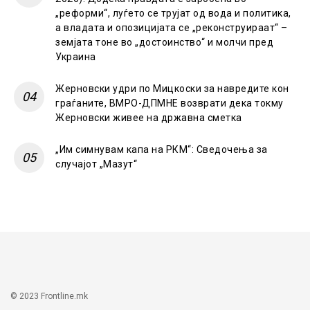
„реформи“, луѓето се трујат од вода и политика,
а владата и опозицијата се „реконструираат“ –
земјата тоне во „достоинство“ и молчи пред
Украина
Жерновски удри по Мицкоски за навредите кон
граѓаните, ВМРО-ДПМНЕ возврати дека токму
Жерновски живее на државна сметка
„Им симнувам капа на РКМ“: Сведочења за
случајот „Мазут“
© 2023 Frontline.mk